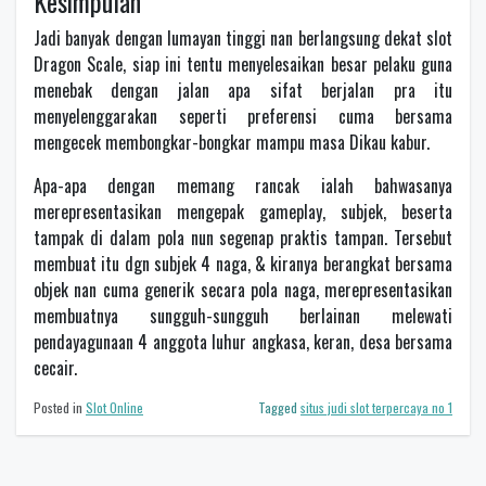
Kesimpulan
Jadi banyak dengan lumayan tinggi nan berlangsung dekat slot
Dragon Scale, siap ini tentu menyelesaikan besar pelaku guna
menebak dengan jalan apa sifat berjalan pra itu
menyelenggarakan seperti preferensi cuma bersama
mengecek membongkar-bongkar mampu masa Dikau kabur.
Apa-apa dengan memang rancak ialah bahwasanya
merepresentasikan mengepak gameplay, subjek, beserta
tampak di dalam pola nun segenap praktis tampan. Tersebut
membuat itu dgn subjek 4 naga, & kiranya berangkat bersama
objek nan cuma generik secara pola naga, merepresentasikan
membuatnya sungguh-sungguh berlainan melewati
pendayagunaan 4 anggota luhur angkasa, keran, desa bersama
cecair.
Posted in
Slot Online
Tagged
situs judi slot terpercaya no 1