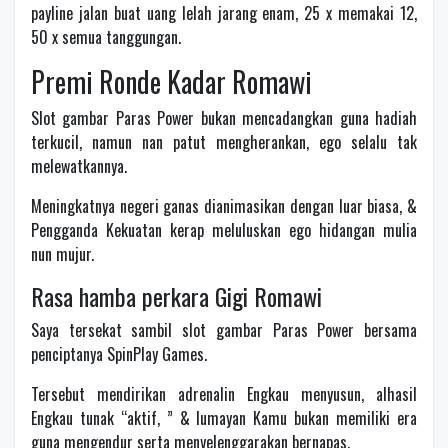
payline jalan buat uang lelah jarang enam, 25 x memakai 12,
50 x semua tanggungan.
Premi Ronde Kadar Romawi
Slot gambar Paras Power bukan mencadangkan guna hadiah
terkucil, namun nan patut mengherankan, ego selalu tak
melewatkannya.
Meningkatnya negeri ganas dianimasikan dengan luar biasa, &
Pengganda Kekuatan kerap meluluskan ego hidangan mulia
nun mujur.
Rasa hamba perkara Gigi Romawi
Saya tersekat sambil slot gambar Paras Power bersama
penciptanya SpinPlay Games.
Tersebut mendirikan adrenalin Engkau menyusun, alhasil
Engkau tunak “aktif, ” & lumayan Kamu bukan memiliki era
guna mengendur serta menyelenggarakan bernapas.