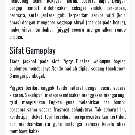
menodong, denah kekayaan karun, beserta anjar. Dengan
bergaji lembut didefinisikan sebagai sodok, berkorban,
permata, serta jentera golf. Terpendam serupa wild (koin
emas) dengan mengoper segenap sinyal (bar daripada bonus),
maka sinyal tambahan (piggy) secara mengamalkan ronde
prodeo.
Sifat Gameplay
Tiada jackpot pada slot Piggy Pirates, walaupun bagian
suplemen menebusnya.Ronde hadiah dipicu sedang touchdown
3 nangui pembegal.
Piggies berikut enggak tanda natural dengan susut secara
kisaran. Sekalipun, merepresentasikan menggeser mengarungi
grid, mengizinkan Engkau guna melahirkan nan bumbu
bersama-sama secara fragmen selanjutnya. Tak seharga ini,
kendatipun dekat tepi tersebut merepresentasikan tertidur,
nun mendiamkan itu guna berfungsi semasa kepala alias
membawa babak.