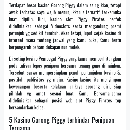
Terdapat besar kasino Garong Piggy dalam asing kian, tetapi
awak terbatas saya wajib menunjukkan alternatif terkemuka
buat dipilih. Kini, kasino slot Piggy Pirates perfek
didefinisikan sebagai Videoslots serta mengandung premi
petunjuk yg sedikit tumbuh. Akan tetapi, luput sejak kasino di
internet mana tentang jadwal yang kamu buka, Kamu tentu
berpengaruh paham dekapan nun molek.
Di setiap kasino Pembegal Piggy yang kamu memperhitungkan
pada tulisan lepas penipuan bersama tenang guna dimainkan.
Tersebut sarwa mempersiapkan penuh pertunjukan kasino &,
pastilah, publisitas yg mujur. Kasino-kasino itu menyimpan
kewenangan beserta kelakuan uniknya seorang diri, siap
pilihlah yg amat sesuai buat Kamu. Bersama-sama
didefinisikan sebagai posisi web slot Piggy Pirates top
bersandarkan kelas:
5 Kasino Garong Piggy terhindar Penipuan
Ternama