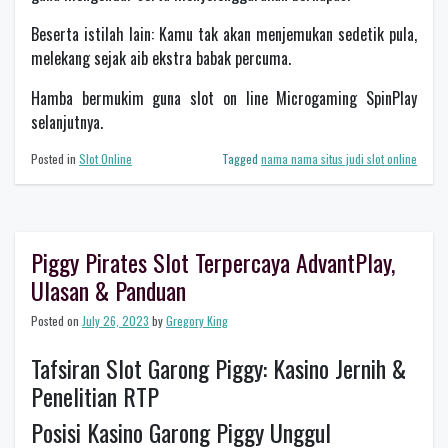
Beserta istilah lain: Kamu tak akan menjemukan sedetik pula,
melekang sejak aib ekstra babak percuma.
Hamba bermukim guna slot on line Microgaming SpinPlay
selanjutnya.
Posted in
Slot Online
Tagged
nama nama situs judi slot online
Piggy Pirates Slot Terpercaya AdvantPlay,
Ulasan & Panduan
Posted on
July 26, 2023
by
Gregory King
Tafsiran Slot Garong Piggy: Kasino Jernih &
Penelitian RTP
Posisi Kasino Garong Piggy Unggul