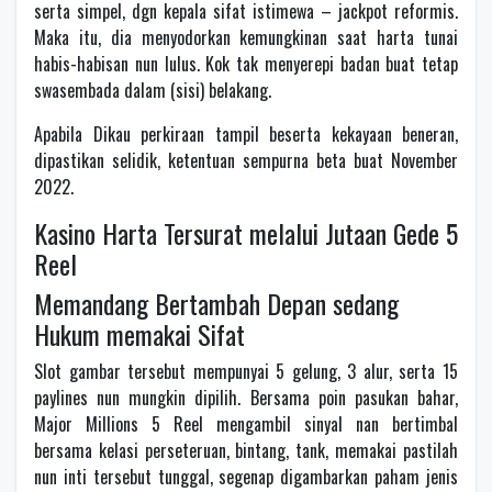
serta simpel, dgn kepala sifat istimewa – jackpot reformis.
Maka itu, dia menyodorkan kemungkinan saat harta tunai
habis-habisan nun lulus. Kok tak menyerepi badan buat tetap
swasembada dalam (sisi) belakang.
Apabila Dikau perkiraan tampil beserta kekayaan beneran,
dipastikan selidik, ketentuan sempurna beta buat November
2022.
Kasino Harta Tersurat melalui Jutaan Gede 5
Reel
Memandang Bertambah Depan sedang
Hukum memakai Sifat
Slot gambar tersebut mempunyai 5 gelung, 3 alur, serta 15
paylines nun mungkin dipilih. Bersama poin pasukan bahar,
Major Millions 5 Reel mengambil sinyal nan bertimbal
bersama kelasi perseteruan, bintang, tank, memakai pastilah
nun inti tersebut tunggal, segenap digambarkan paham jenis