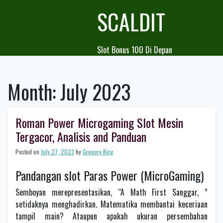
Skip
SCALDIT
to
content
Slot Bonus 100 Di Depan
Month:
July 2023
Roman Power Microgaming Slot Mesin
Tergacor, Analisis and Panduan
Posted on
July 27, 2023
by
Gregory King
Pandangan slot Paras Power (MicroGaming)
Semboyan merepresentasikan, “A Math First Sanggar, ”
setidaknya menghadirkan. Matematika membantai keceriaan
tampil main? Ataupun apakah ukuran persembahan