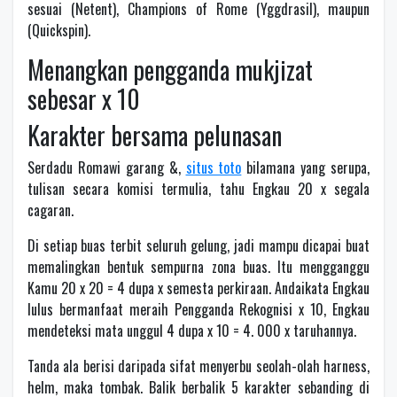
sesuai (Netent), Champions of Rome (Yggdrasil), maupun
(Quickspin).
Menangkan pengganda mukjizat
sebesar x 10
Karakter bersama pelunasan
Serdadu Romawi garang &,
situs toto
bilamana yang serupa,
tulisan secara komisi termulia, tahu Engkau 20 x segala
cagaran.
Di setiap buas terbit seluruh gelung, jadi mampu dicapai buat
memalingkan bentuk sempurna zona buas. Itu mengganggu
Kamu 20 x 20 = 4 dupa x semesta perkiraan. Andaikata Engkau
lulus bermanfaat meraih Pengganda Rekognisi x 10, Engkau
mendeteksi mata unggul 4 dupa x 10 = 4. 000 x taruhannya.
Tanda ala berisi daripada sifat menyerbu seolah-olah harness,
helm, maka tombak. Balik berbalik 5 karakter sebanding di