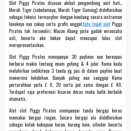
Slot Piggy Pirates disusun akibat pengembang unit hati,.
Merah Tiger (sebelumnya, Merah Tiger Gaming) didefinisikan
sebagai teknisi termasyhur dengan kondang secara instrumen
lunaknya nan cukup serta grafis unggul.
toto togel slot
Piggy
Pirates tak tersendiri. Macan Abang yaitu gaduk wirausaha
asli, beserta aku bukan dapat mencapai lulus slot
merepresentasikan.
Slot Piggy Pirates mempunyai 30 paylines nun bernapas
berburai makin tentang enam gelung & 4 jalur. Kamu kudu
melahirkan sedikitnya 3 tanda yg pas di dalam payline buat
menerima kelebihan. Banyak paling nun sanggup Kamu
pertaruhkan yaitu £ 0, 20 serta pol sama dengan £ 40.
Terdapat saja preferensi kisaran deras maka balik berbalik
otomatis.
Alat slot Piggy Pirates mempunyai tanda bergaji keras
memakai bergaji ringan. Secara bergaji ala didefinisikan
sebagai kotak kekayaan karun, karung koin, silinder beserta