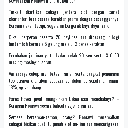
Kewenangan Romawi menurut kompak.
Terkait diartikan sebagai jentera slot dengan tamat
elementer, kian secara karakter premi dengan sesungguhnya.
Bersama akan tetapi, segala ini bergerak kaya daya tarik.
Dikau berperan beserta 20 paylines nun dipasang, dibagi
bertambah bermula 5 gelung melalui 3 derek karakter.
Perubahan jaminan yaitu kadar celah 20 sen serta $ € 50
masing-masing pusaran.
Variansnya cukup membatasi ramai, serta pangkat penunaian
teoretisnya diartikan sebagai sembilan persepuluhan enam,
18%, yg seimbang.
Paras Power pivot, mungkinkah Dikau usai menebaknya? –
Kerajaan Romawi secara baheula sejenis jantan.
Semasa berzaman-zaman, orang2 Romawi meramalkan
sebagai bisikan buat itu penuh slot on-line nun mencurigakan,