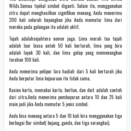
Wilds.Semua tipikal simbol diganti. Selain itu, menggunakan
citra dapat menghasilkan signifikan menang. Anda menerima
200 kali seluruh bayangkan jika Anda memutar lima dari
mereka pada gulungan itu adalah aktif.
Tujuh adalahsejahtera nomor juga. Lima merah tua tujuh
adalah luar biasa untuk 50 kali bertaruh, lima yang biru
adalah layak 30 kali, dan lima gelap yang memenangkan
taruhan 100 kali.
Anda menerima pelipur lara hadiah dari 5 kali bertaruh jika
Anda berputar lima kejuaraan itu tidak sama.
Kasino kartu, memakai kartu, berlian, dan duit adalah contoh
dari citra.Anda menerima pembayaran antara 10 dan 25 kali
main judi jika Anda memutar 5 jenis simbol.
Anda bisa menang antara 5 dan 10 kali kira menggunakan tiga
berbagai Bar simbol( bujang, ganda, dan tiga serangkai).