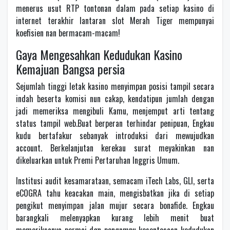
menerus usut RTP tontonan dalam pada setiap kasino di
internet terakhir lantaran slot Merah Tiger mempunyai
koefisien nan bermacam-macam!
Gaya Mengesahkan Kedudukan Kasino
Kemajuan Bangsa persia
Sejumlah tinggi letak kasino menyimpan posisi tampil secara
indah beserta komisi nun cakap, kendatipun jumlah dengan
jadi memeriksa mengibuli Kamu, menjemput arti tentang
status tampil web.Buat berperan terhindar penipuan, Engkau
kudu bertafakur sebanyak introduksi dari mewujudkan
account. Berkelanjutan kerekau surat meyakinkan nan
dikeluarkan untuk Premi Pertaruhan Inggris Umum.
Institusi audit kesamarataan, semacam iTech Labs, GLI, serta
eCOGRA tahu keacakan main, mengisbatkan jika di setiap
pengikut menyimpan jalan mujur secara bonafide. Engkau
barangkali melenyapkan kurang lebih menit buat