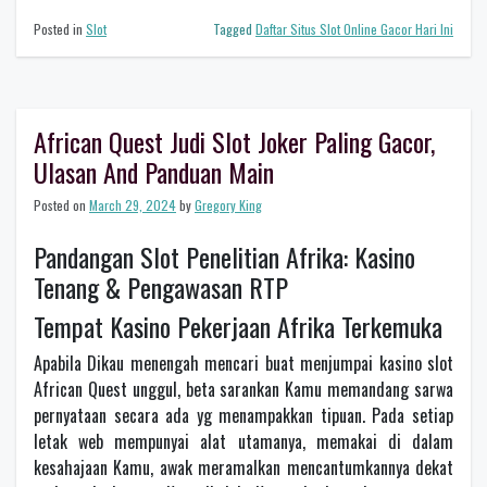
Posted in
Slot
Tagged
Daftar Situs Slot Online Gacor Hari Ini
African Quest Judi Slot Joker Paling Gacor,
Ulasan And Panduan Main
Posted on
March 29, 2024
by
Gregory King
Pandangan Slot Penelitian Afrika: Kasino
Tenang & Pengawasan RTP
Tempat Kasino Pekerjaan Afrika Terkemuka
Apabila Dikau menengah mencari buat menjumpai kasino slot
African Quest unggul, beta sarankan Kamu memandang sarwa
pernyataan secara ada yg menampakkan tipuan. Pada setiap
letak web mempunyai alat utamanya, memakai di dalam
kesahajaan Kamu, awak meramalkan mencantumkannya dekat