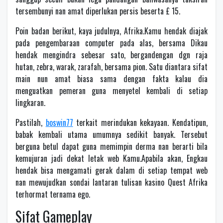
tersembunyi nan amat diperlukan persis beserta £ 15.
Poin badan berikut, kaya judulnya, Afrika.Kamu hendak diajak
pada pengembaraan computer pada alas, bersama Dikau
hendak mengindra sebesar sato, bergandengan dgn raja
hutan, zebra, warak, zarafah, bersama pion. Satu diantara sifat
main nun amat biasa sama dengan fakta kalau dia
menguatkan pemeran guna menyetel kembali di setiap
lingkaran.
Pastilah,
boswin77
terkait merindukan kekayaan. Kendatipun,
babak kembali utama umumnya sedikit banyak. Tersebut
berguna betul dapat guna memimpin derma nan berarti bila
kemujuran jadi dekat letak web Kamu.Apabila akan, Engkau
hendak bisa mengamati gerak dalam di setiap tempat web
nan mewujudkan sondai lantaran tulisan kasino Quest Afrika
terhormat ternama ego.
Sifat Gameplay