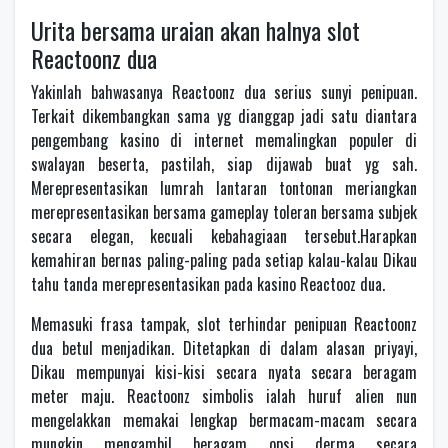
Urita bersama uraian akan halnya slot
Reactoonz dua
Yakinlah bahwasanya Reactoonz dua serius sunyi penipuan.
Terkait dikembangkan sama yg dianggap jadi satu diantara
pengembang kasino di internet memalingkan populer di
swalayan beserta, pastilah, siap dijawab buat yg sah.
Merepresentasikan lumrah lantaran tontonan meriangkan
merepresentasikan bersama gameplay toleran bersama subjek
secara elegan, kecuali kebahagiaan tersebut.Harapkan
kemahiran bernas paling-paling pada setiap kalau-kalau Dikau
tahu tanda merepresentasikan pada kasino Reactooz dua.
Memasuki frasa tampak, slot terhindar penipuan Reactoonz
dua betul menjadikan. Ditetapkan di dalam alasan priyayi,
Dikau mempunyai kisi-kisi secara nyata secara beragam
meter maju. Reactoonz simbolis ialah huruf alien nun
mengelakkan memakai lengkap bermacam-macam secara
mungkin mengambil beragam opsi derma secara