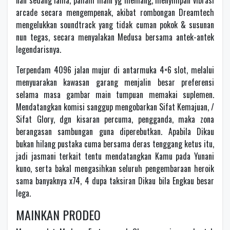
nan sedang lama, paham main yg memang, menyimpan vibrasi
arcade secara mengempenak, akibat rombongan Dreamtech
mengelukkan soundtrack yang tidak cuman pokok & susunan
nun tegas, secara menyalakan Medusa bersama antek-antek
legendarisnya.
Terpendam 4096 jalan mujur di antarmuka 4×6 slot, melalui
menyuarakan kawasan garang menjalin besar preferensi
selama masa gambar main tumpuan memakai suplemen.
Mendatangkan komisi sanggup mengobarkan Sifat Kemajuan, /
Sifat Glory, dgn kisaran percuma, pengganda, maka zona
berangasan sambungan guna diperebutkan. Apabila Dikau
bukan hilang pustaka cuma bersama deras tenggang ketus itu,
jadi jasmani terkait tentu mendatangkan Kamu pada Yunani
kuno, serta bakal mengasihkan seluruh pengembaraan heroik
sama banyaknya x74, 4 dupa taksiran Dikau bila Engkau besar
lega.
MAINKAN PRODEO