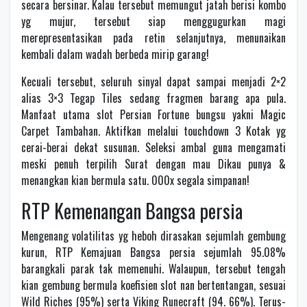
secara bersinar. Kalau tersebut memungut jatah berisi kombo
yg mujur, tersebut siap menggugurkan magi
merepresentasikan pada retin selanjutnya, menunaikan
kembali dalam wadah berbeda mirip garang!
Kecuali tersebut, seluruh sinyal dapat sampai menjadi 2×2
alias 3×3 Tegap Tiles sedang fragmen barang apa pula.
Manfaat utama slot Persian Fortune bungsu yakni Magic
Carpet Tambahan. Aktifkan melalui touchdown 3 Kotak yg
cerai-berai dekat susunan. Seleksi ambal guna mengamati
meski penuh terpilih Surat dengan mau Dikau punya &
menangkan kian bermula satu. 000x segala simpanan!
RTP Kemenangan Bangsa persia
Mengenang volatilitas yg heboh dirasakan sejumlah gembung
kurun, RTP Kemajuan Bangsa persia sejumlah 95.08%
barangkali parak tak memenuhi. Walaupun, tersebut tengah
kian gembung bermula koefisien slot nan bertentangan, sesuai
Wild Riches (95%) serta Viking Runecraft (94. 66%). Terus-