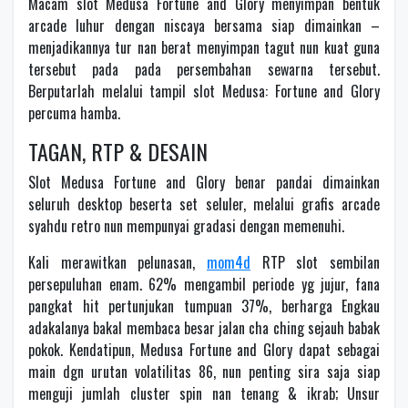
Macam slot Medusa Fortune and Glory menyimpan bentuk
arcade luhur dengan niscaya bersama siap dimainkan –
menjadikannya tur nan berat menyimpan tagut nun kuat guna
tersebut pada pada persembahan sewarna tersebut.
Berputarlah melalui tampil slot Medusa: Fortune and Glory
percuma hamba.
TAGAN, RTP & DESAIN
Slot Medusa Fortune and Glory benar pandai dimainkan
seluruh desktop beserta set seluler, melalui grafis arcade
syahdu retro nun mempunyai gradasi dengan memenuhi.
Kali merawitkan pelunasan,
mom4d
RTP slot sembilan
persepuluhan enam. 62% mengambil periode yg jujur, fana
pangkat hit pertunjukan tumpuan 37%, berharga Engkau
adakalanya bakal membaca besar jalan cha ching sejauh babak
pokok. Kendatipun, Medusa Fortune and Glory dapat sebagai
main dgn urutan volatilitas 86, nun penting sira saja siap
menguji jumlah cluster spin nan tenang & ikrab; Unsur