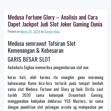
Medusa Fortune Glory – Analisis and Cara
Dapet Jackpot Judi Slot Joker Gaming Dunia
Posted on
March 26, 2024
by
Gregory King
Medusa semrawut Tafsiran Slot
Kemenangan & Kebesaran
GARIS BESAR SLOT
Andaikata Engkau memeriksa pengembaraan slot nan
keras hati, oleh karena itu mungkin guna merenung
bahwasanya Kamu kira-kira tertarik pada tempat lembah
sama slot Medusa: Fortune and Glory yg baik. Dirilis saat
tarikh 2020 sama kelompok Dreamtech Gaming,
menggunakan kebijakan deklarasi YGS Masters, ini sama
dengan penelitian slot potongan arcade yg melepaskan per