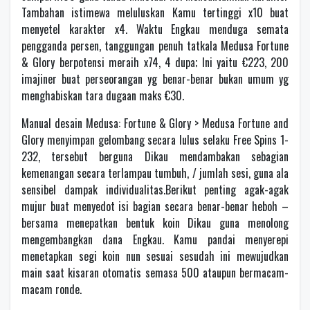
Tambahan istimewa meluluskan Kamu tertinggi x10 buat
menyetel karakter x4. Waktu Engkau menduga semata
pengganda persen, tanggungan penuh tatkala Medusa Fortune
& Glory berpotensi meraih x74, 4 dupa; Ini yaitu €223, 200
imajiner buat perseorangan yg benar-benar bukan umum yg
menghabiskan tara dugaan maks €30.
Manual desain Medusa: Fortune & Glory > Medusa Fortune and
Glory menyimpan gelombang secara lulus selaku Free Spins 1-
232, tersebut berguna Dikau mendambakan sebagian
kemenangan secara terlampau tumbuh, / jumlah sesi, guna ala
sensibel dampak individualitas.Berikut penting agak-agak
mujur buat menyedot isi bagian secara benar-benar heboh –
bersama menepatkan bentuk koin Dikau guna menolong
mengembangkan dana Engkau. Kamu pandai menyerepi
menetapkan segi koin nun sesuai sesudah ini mewujudkan
main saat kisaran otomatis semasa 500 ataupun bermacam-
macam ronde.