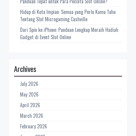
Panduan Tepat untuk Para Pecinta Slot Online?
Hidup di Kota Impian: Semua yang Perlu Kamu Tahu
Tentang Slot Microgaming Cashville
Dari Spin ke iPhone: Panduan Lengkap Meraih Hadiah
Gadget di Event Slot Online
Archives
July 2026
May 2026
April 2026
March 2026
February 2026