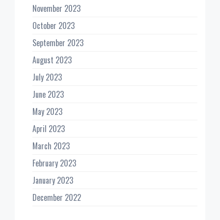
November 2023
October 2023
September 2023
August 2023
July 2023
June 2023
May 2023
April 2023
March 2023
February 2023
January 2023
December 2022