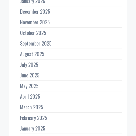
January 2026
December 2025
November 2025
October 2025
September 2025
August 2025
July 2025
June 2025
May 2025
April 2025
March 2025
February 2025
January 2025