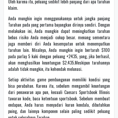
Oleh karena itu, peluang sedikit lebih panjang dari apa taruhan
klaim.
Anda mungkin ingin menggunakannya untuk jangka panjang
Taruhan pada yang pertama bayangkan dirinya sendiri. Dengan
melakukan ini, Anda mungkin dapat meningkatkan taruhan
bebas risiko Anda menjadi cukup besar. menang sementara
juga memberi diri Anda kesempatan untuk menempatkan
taruhan lain. Misalnya, Anda mungkin ingin bertaruh $100
pada parlay 5 kaki dengan peluang +2435, yang, jika berhasil,
akan menghasilkan keuntungan $2.435.Meskipun taruhannya
adalah tidak mungkin, itu kehendak melunasi.
Setiap aktivitas game pembangunan memiliki kondisi yang
bisa perubahan. Karena itu, sebelum mengambil keuntungan
dari penawaran apa pun, kecuali Caesars Sportsbook Illinois
tawaran kode, baca ketentuan sportsbook. Sebelum membuat
endapan, Anda harus menyadari kurun kendala, dibutuhkan
puing, dan lainnya komponen selain paling sedikit peluang
untuk seluruhnya Taruhan.