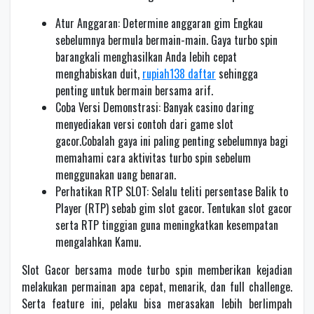
Atur Anggaran: Determine anggaran gim Engkau
sebelumnya bermula bermain-main. Gaya turbo spin
barangkali menghasilkan Anda lebih cepat
menghabiskan duit,
rupiah138 daftar
sehingga
penting untuk bermain bersama arif.
Coba Versi Demonstrasi: Banyak casino daring
menyediakan versi contoh dari game slot
gacor.Cobalah gaya ini paling penting sebelumnya bagi
memahami cara aktivitas turbo spin sebelum
menggunakan uang benaran.
Perhatikan RTP SLOT: Selalu teliti persentase Balik to
Player (RTP) sebab gim slot gacor. Tentukan slot gacor
serta RTP tinggian guna meningkatkan kesempatan
mengalahkan Kamu.
Slot Gacor bersama mode turbo spin memberikan kejadian
melakukan permainan apa cepat, menarik, dan full challenge.
Serta feature ini, pelaku bisa merasakan lebih berlimpah