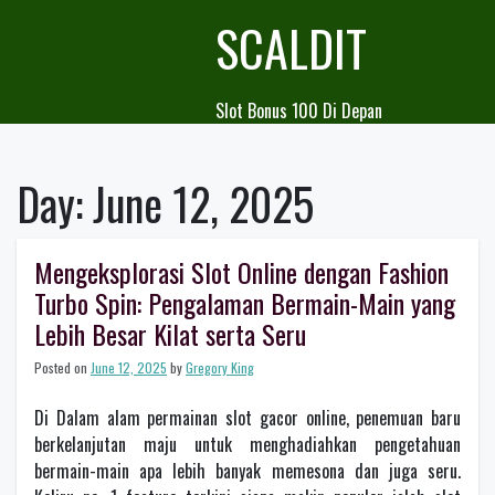
Skip
SCALDIT
to
content
Slot Bonus 100 Di Depan
Day:
June 12, 2025
Mengeksplorasi Slot Online dengan Fashion
Turbo Spin: Pengalaman Bermain-Main yang
Lebih Besar Kilat serta Seru
Posted on
June 12, 2025
by
Gregory King
Di Dalam alam permainan slot gacor online, penemuan baru
berkelanjutan maju untuk menghadiahkan pengetahuan
bermain-main apa lebih banyak memesona dan juga seru.