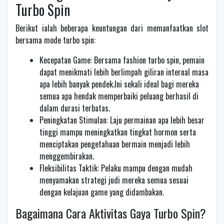
Turbo Spin
Berikut ialah beberapa keuntungan dari memanfaatkan slot
bersama mode turbo spin:
Kecepatan Game: Bersama fashion turbo spin, pemain
dapat menikmati lebih berlimpah giliran internal masa
apa lebih banyak pendek.Ini sekali ideal bagi mereka
semua apa hendak memperbaiki peluang berhasil di
dalam durasi terbatas.
Peningkatan Stimulan: Laju permainan apa lebih besar
tinggi mampu meningkatkan tingkat hormon serta
menciptakan pengetahuan bermain menjadi lebih
menggembirakan.
Fleksibilitas Taktik: Pelaku mampu dengan mudah
menyamakan strategi judi mereka semua sesuai
dengan kelajuan game yang didambakan.
Bagaimana Cara Aktivitas Gaya Turbo Spin?