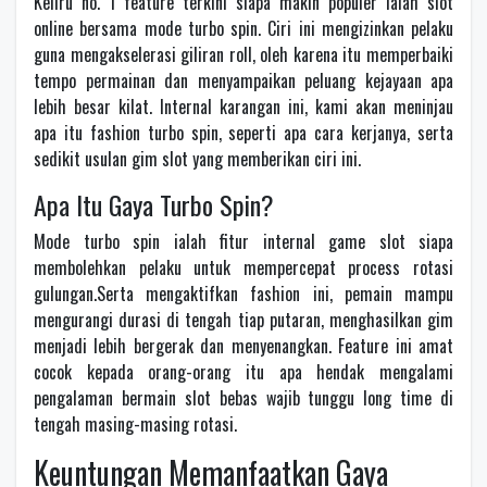
Keliru no. 1 feature terkini siapa makin populer ialah slot
online bersama mode turbo spin. Ciri ini mengizinkan pelaku
guna mengakselerasi giliran roll, oleh karena itu memperbaiki
tempo permainan dan menyampaikan peluang kejayaan apa
lebih besar kilat. Internal karangan ini, kami akan meninjau
apa itu fashion turbo spin, seperti apa cara kerjanya, serta
sedikit usulan gim slot yang memberikan ciri ini.
Apa Itu Gaya Turbo Spin?
Mode turbo spin ialah fitur internal game slot siapa
membolehkan pelaku untuk mempercepat process rotasi
gulungan.Serta mengaktifkan fashion ini, pemain mampu
mengurangi durasi di tengah tiap putaran, menghasilkan gim
menjadi lebih bergerak dan menyenangkan. Feature ini amat
cocok kepada orang-orang itu apa hendak mengalami
pengalaman bermain slot bebas wajib tunggu long time di
tengah masing-masing rotasi.
Keuntungan Memanfaatkan Gaya