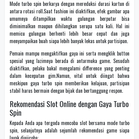
Mode turbo spin berkarya dengan mereduksi durasi kartun di
antara rotasi roll.Saat fashion ini diaktifkan, efek gambar apa
umumnya ditampilkan waktu gulungan berputar bisa
diminimalkan maupun dihilangkan serupa satu kali. Hal ini
memicu gulungan berhenti lebih besar cepat dan juga
menyampaikan buah siapa lebih banyak lekas untuk partisipan.
Pemain mampu mengaktifkan gaya ini serta mengklik button
spesial yang lazimnya berada di antarmuka game. Sesudah
diaktifkan, pelaku bakal mengalami difference yang penting
dalam kecepatan gim.Namun, vital untuk diingat bahwa
meskipun gaya turbo spin memberikan kelajuan, partisipan
stabil harus bermain dengan bijak dan bertanggung respon.
Rekomendasi Slot Online dengan Gaya Turbo
Spin
Kepada Anda apa tergoda mencoba slot bersama mode turbo
spin, selanjutnya adalah sejumlah rekomendasi game siapa
layak diujicoba: