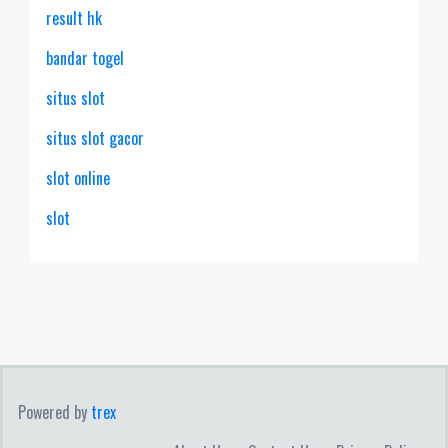
result hk
bandar togel
situs slot
situs slot gacor
slot online
slot
Powered by
trex