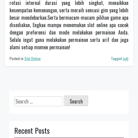
rotasi internal durasi yang lebih singkat, menaikkan
kesempatan kemenangan, serta meraih sensasi gim yang lebih
besar mendebarkan.Serta bermacam-macam pilihan game apa
disediakan, Engkau mampu menemukan slot online apa cocok
dengan preferensi dan mode melakukan permainan Anda.
Selalu ingat guna melakukan permainan serta arif dan juga
alami setiap momen permainan!
Posted in
Slot Online
Tagged
judi
Search
for:
Recent Posts