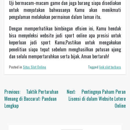
Uji bermacam-macam game dan juga barang siapa disediakan
untuk menyatakan bahwasanya Kamu akan menikmati
pengalaman melakukan permainan dalam laman itu.
Dengan memperhatikan bimbingan efisien ini, Kamu hendak
bisa menyeleksi website judi sport online apa presisi untuk
keperluan judi sport Kamu.Pastikan untuk mengakukan
penelitian siapa tepat sebelum menghasilkan putusan ujung
dan selalu mempertaruhkan serta bijak. Aman bertaruh!
Posted in
Situs Slot Online
Tagged
link slot terbaru
Post
Previous:
Taktik Pertaruhan
Next:
Pentingnya Paham Peran
navigation
Menang di Baccarat: Panduan
Lisensi di dalam Website Lotere
Lengkap
Online