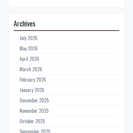
Archives
July 2026
May 2026
April 2026
March 2026
February 2026
January 2026
December 2025
November 2025
October 2025
September 2025