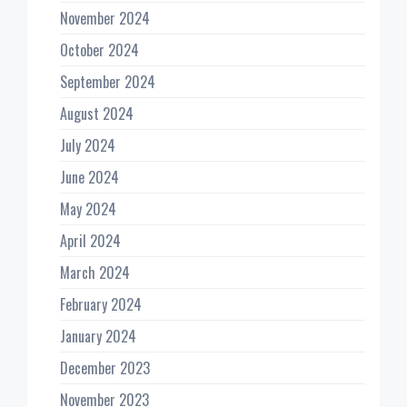
November 2024
October 2024
September 2024
August 2024
July 2024
June 2024
May 2024
April 2024
March 2024
February 2024
January 2024
December 2023
November 2023