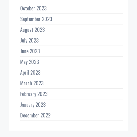
October 2023
September 2023
August 2023
July 2023
June 2023
May 2023
April 2023
March 2023
February 2023
January 2023
December 2022