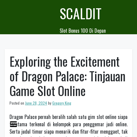
Skip
SCALDIT
to
content
Slot Bonus 100 Di Depan
Exploring the Excitement
of Dragon Palace: Tinjauan
Game Slot Online
Posted on
June 28, 2024
by
Gregory King
Dragon Palace pernah beralih salah satu gim slot online siapa
terutama terkenal di kelompok para penggemar judi online.
Serta judul timur siapa menarik dan fitur-fitur menggaet, tak