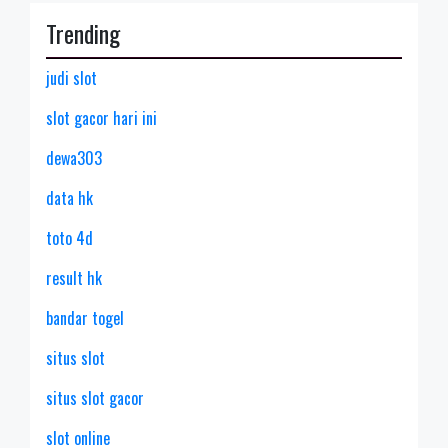
Trending
judi slot
slot gacor hari ini
dewa303
data hk
toto 4d
result hk
bandar togel
situs slot
situs slot gacor
slot online