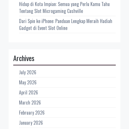
Hidup di Kota Impian: Semua yang Perlu Kamu Tahu
Tentang Slot Microgaming Cashville
Dari Spin ke iPhone: Panduan Lengkap Meraih Hadiah
Gadget di Event Slot Online
Archives
July 2026
May 2026
April 2026
March 2026
February 2026
January 2026