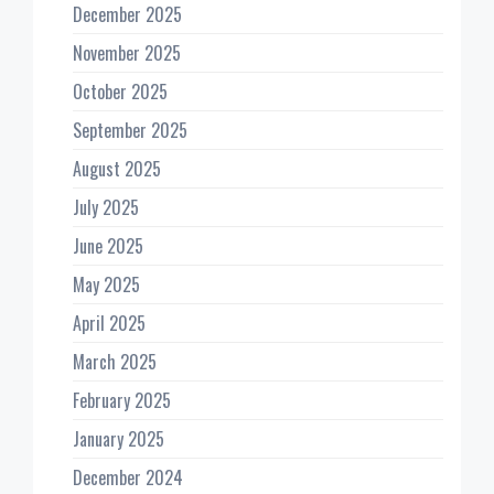
December 2025
November 2025
October 2025
September 2025
August 2025
July 2025
June 2025
May 2025
April 2025
March 2025
February 2025
January 2025
December 2024