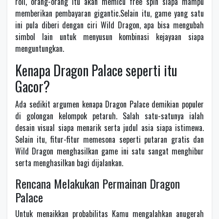
roll, orang-orang itu akan memicu free spin siapa mampu
memberikan pembayaran gigantic.Selain itu, game yang satu
ini pula diberi dengan ciri Wild Dragon, apa bisa mengubah
simbol lain untuk menyusun kombinasi kejayaan siapa
menguntungkan.
Kenapa Dragon Palace seperti itu
Gacor?
Ada sedikit argumen kenapa Dragon Palace demikian populer
di golongan kelompok petaruh. Salah satu-satunya ialah
desain visual siapa menarik serta judul asia siapa istimewa.
Selain itu, fitur-fitur memesona seperti putaran gratis dan
Wild Dragon menghasilkan game ini satu sangat menghibur
serta menghasilkan bagi dijalankan.
Rencana Melakukan Permainan Dragon
Palace
Untuk menaikkan probabilitas Kamu mengalahkan anugerah