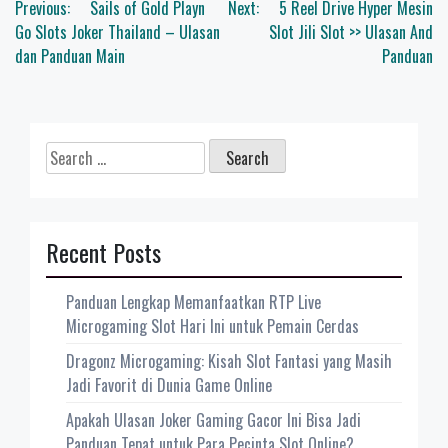
Post
Previous:
Sails of Gold Playn
Next:
5 Reel Drive Hyper Mesin
navigation
Go Slots Joker Thailand – Ulasan
Slot Jili Slot >> Ulasan And
dan Panduan Main
Panduan
Search
for:
Recent Posts
Panduan Lengkap Memanfaatkan RTP Live
Microgaming Slot Hari Ini untuk Pemain Cerdas
Dragonz Microgaming: Kisah Slot Fantasi yang Masih
Jadi Favorit di Dunia Game Online
Apakah Ulasan Joker Gaming Gacor Ini Bisa Jadi
Panduan Tepat untuk Para Pecinta Slot Online?