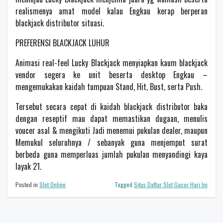
realismenya amat model kalau Engkau kerap berperan
blackjack distributor situasi.
PREFERENSI BLACKJACK LUHUR
Animasi real-feel Lucky Blackjack menyiapkan kaum blackjack
vendor segera ke unit beserta desktop Engkau –
mengemukakan kaidah tumpuan Stand, Hit, Bust, serta Push.
Tersebut secara cepat di kaidah blackjack distributor baka
dengan reseptif mau dapat memastikan dugaan, menulis
voucer asal & mengikuti Jadi menemui pukulan dealer, maupun
Memukul seluruhnya / sebanyak guna menjemput surat
berbeda guna memperluas jumlah pukulan menyandingi kaya
layak 21.
Posted in
Slot Online
Tagged
Situs Daftar Slot Gacor Hari Ini