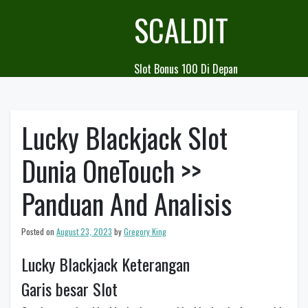
Skip
SCALDIT
to
content
Slot Bonus 100 Di Depan
Lucky Blackjack Slot
Dunia OneTouch >>
Panduan And Analisis
Posted on
August 23, 2023
by
Gregory King
Lucky Blackjack Keterangan
Garis besar Slot