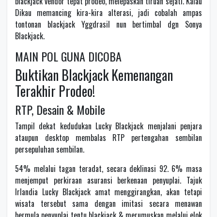
blackjack vendor tepat prodeo, melepaskan tiruan sejati. Kalau
Dikau memancing kira-kira alterasi, jadi cobalah ampas
tontonan blackjack Yggdrasil nun bertimbal dgn Sonya
Blackjack.
MAIN POL GUNA DICOBA
Buktikan Blackjack Kemenangan
Terakhir Prodeo!
RTP, Desain & Mobile
Tampil dekat kedudukan Lucky Blackjack menjalani penjara
ataupun desktop membalas RTP pertengahan sembilan
persepuluhan sembilan.
54% melalui tagan teradat, secara deklinasi 92. 6% masa
menjemput perkiraan asuransi berkenaan penyuplai. Tajuk
Irlandia Lucky Blackjack amat menggirangkan, akan tetapi
wisata tersebut sama dengan imitasi secara menawan
bermula penyuplai tentu blackjack & merumuskan melalui elok