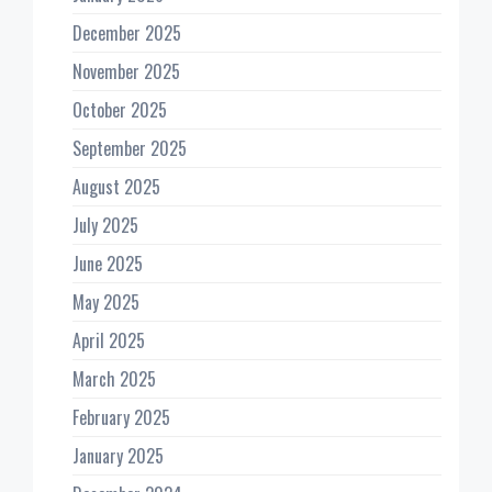
December 2025
November 2025
October 2025
September 2025
August 2025
July 2025
June 2025
May 2025
April 2025
March 2025
February 2025
January 2025