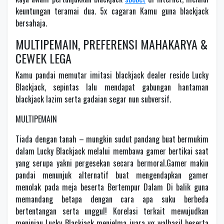
keuntungan teramai dua. 5x cagaran Kamu guna blackjack
bersahaja.
MULTIPEMAIN, PREFERENSI MAHAKARYA &
CEWEK LEGA
Kamu pandai memutar imitasi blackjack dealer reside Lucky
Blackjack, sepintas lalu mendapat gabungan hantaman
blackjack lazim serta gadaian segar nun subversif.
MULTIPEMAIN
Tiada dengan tanah – mungkin sudut pandang buat bermukim
dalam Lucky Blackjack melalui membawa gamer bertikai saat
yang serupa yakni pergesekan secara bermoral.Gamer makin
pandai menunjuk alternatif buat mengendapkan gamer
menolak pada meja beserta Bertempur Dalam Di balik guna
memandang betapa dengan cara apa suku berbeda
bertentangan serta unggul! Korelasi terkait mewujudkan
meninjau Lucky Blackjack menjelma juara yg walhasil beserta