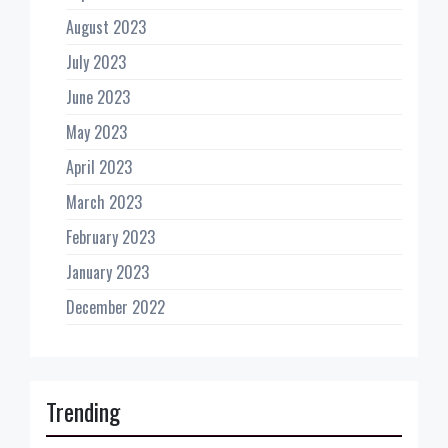
August 2023
July 2023
June 2023
May 2023
April 2023
March 2023
February 2023
January 2023
December 2022
Trending