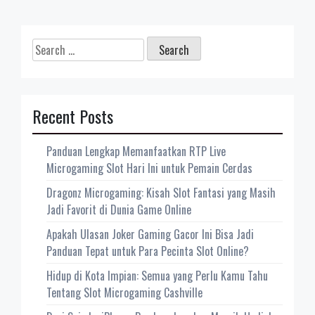
Search
for:
Recent Posts
Panduan Lengkap Memanfaatkan RTP Live
Microgaming Slot Hari Ini untuk Pemain Cerdas
Dragonz Microgaming: Kisah Slot Fantasi yang Masih
Jadi Favorit di Dunia Game Online
Apakah Ulasan Joker Gaming Gacor Ini Bisa Jadi
Panduan Tepat untuk Para Pecinta Slot Online?
Hidup di Kota Impian: Semua yang Perlu Kamu Tahu
Tentang Slot Microgaming Cashville