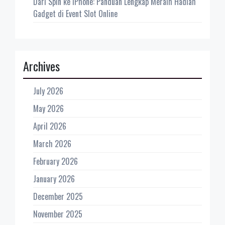
Dari Spin ke iPhone: Panduan Lengkap Meraih Hadiah
Gadget di Event Slot Online
Archives
July 2026
May 2026
April 2026
March 2026
February 2026
January 2026
December 2025
November 2025