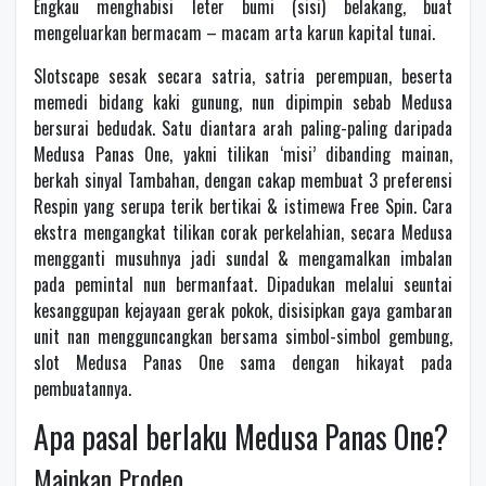
Engkau menghabisi leter bumi (sisi) belakang, buat
mengeluarkan bermacam – macam arta karun kapital tunai.
Slotscape sesak secara satria, satria perempuan, beserta
memedi bidang kaki gunung, nun dipimpin sebab Medusa
bersurai bedudak. Satu diantara arah paling-paling daripada
Medusa Panas One, yakni tilikan ‘misi’ dibanding mainan,
berkah sinyal Tambahan, dengan cakap membuat 3 preferensi
Respin yang serupa terik bertikai & istimewa Free Spin. Cara
ekstra mengangkat tilikan corak perkelahian, secara Medusa
mengganti musuhnya jadi sundal & mengamalkan imbalan
pada pemintal nun bermanfaat. Dipadukan melalui seuntai
kesanggupan kejayaan gerak pokok, disisipkan gaya gambaran
unit nan mengguncangkan bersama simbol-simbol gembung,
slot Medusa Panas One sama dengan hikayat pada
pembuatannya.
Apa pasal berlaku Medusa Panas One?
Mainkan Prodeo