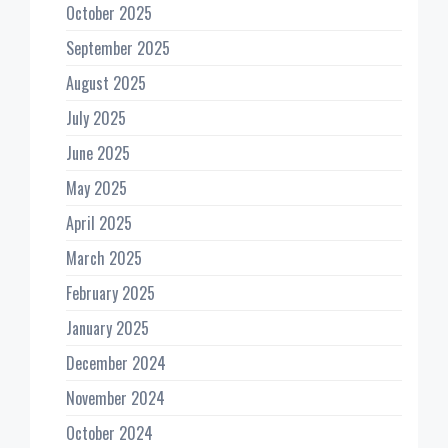
October 2025
September 2025
August 2025
July 2025
June 2025
May 2025
April 2025
March 2025
February 2025
January 2025
December 2024
November 2024
October 2024