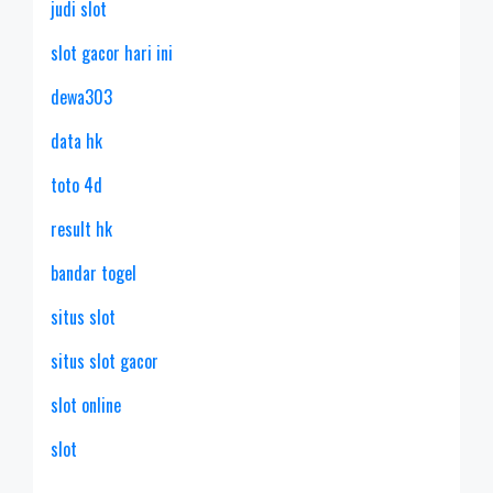
judi slot
slot gacor hari ini
dewa303
data hk
toto 4d
result hk
bandar togel
situs slot
situs slot gacor
slot online
slot