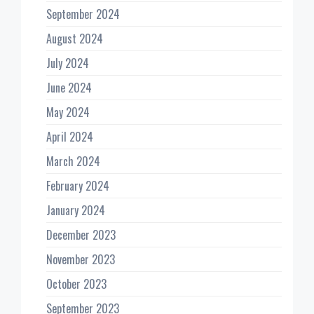
September 2024
August 2024
July 2024
June 2024
May 2024
April 2024
March 2024
February 2024
January 2024
December 2023
November 2023
October 2023
September 2023