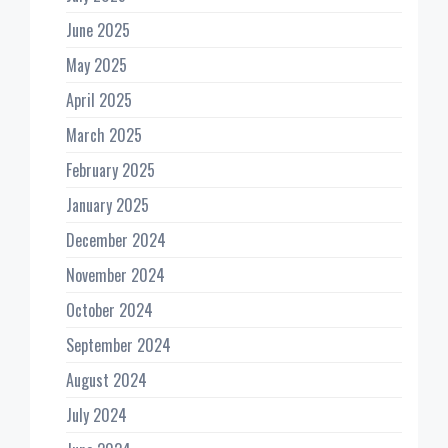
June 2025
May 2025
April 2025
March 2025
February 2025
January 2025
December 2024
November 2024
October 2024
September 2024
August 2024
July 2024