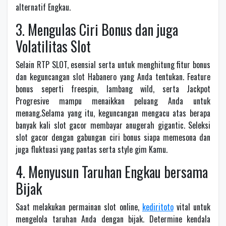
alternatif Engkau.
3. Mengulas Ciri Bonus dan juga
Volatilitas Slot
Selain RTP SLOT, esensial serta untuk menghitung fitur bonus
dan keguncangan slot Habanero yang Anda tentukan. Feature
bonus seperti freespin, lambang wild, serta Jackpot
Progresive mampu menaikkan peluang Anda untuk
menang.Selama yang itu, keguncangan mengacu atas berapa
banyak kali slot gacor membayar anugerah gigantic. Seleksi
slot gacor dengan gabungan ciri bonus siapa memesona dan
juga fluktuasi yang pantas serta style gim Kamu.
4. Menyusun Taruhan Engkau bersama
Bijak
Saat melakukan permainan slot online,
kediritoto
vital untuk
mengelola taruhan Anda dengan bijak. Determine kendala