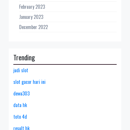
February 2023
January 2023
December 2022
Trending
judi slot
slot gacor hari ini
dewa303
data hk
toto 4d
result hk