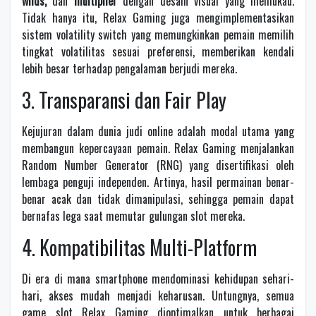
wilds,
dan
multiplier
dengan desain visual yang memukau.
Tidak hanya itu, Relax Gaming juga mengimplementasikan
sistem volatility switch yang memungkinkan pemain memilih
tingkat volatilitas sesuai preferensi, memberikan kendali
lebih besar terhadap pengalaman berjudi mereka.
3. Transparansi dan Fair Play
Kejujuran dalam dunia judi online adalah modal utama yang
membangun kepercayaan pemain. Relax Gaming menjalankan
Random Number Generator (RNG) yang disertifikasi oleh
lembaga penguji independen. Artinya, hasil permainan benar-
benar acak dan tidak dimanipulasi, sehingga pemain dapat
bernafas lega saat memutar gulungan slot mereka.
4. Kompatibilitas Multi-Platform
Di era di mana smartphone mendominasi kehidupan sehari-
hari, akses mudah menjadi keharusan. Untungnya, semua
game slot Relax Gaming dioptimalkan untuk berbagai