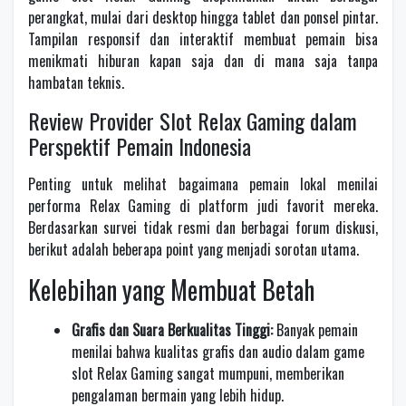
perangkat, mulai dari desktop hingga tablet dan ponsel pintar.
Tampilan responsif dan interaktif membuat pemain bisa
menikmati hiburan kapan saja dan di mana saja tanpa
hambatan teknis.
Review Provider Slot Relax Gaming dalam
Perspektif Pemain Indonesia
Penting untuk melihat bagaimana pemain lokal menilai
performa Relax Gaming di platform judi favorit mereka.
Berdasarkan survei tidak resmi dan berbagai forum diskusi,
berikut adalah beberapa point yang menjadi sorotan utama.
Kelebihan yang Membuat Betah
Grafis dan Suara Berkualitas Tinggi:
Banyak pemain
menilai bahwa kualitas grafis dan audio dalam game
slot Relax Gaming sangat mumpuni, memberikan
pengalaman bermain yang lebih hidup.