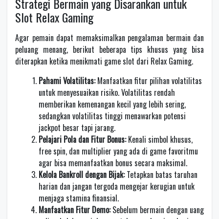
Strategi Bermain yang Disarankan untuk
Slot Relax Gaming
Agar pemain dapat memaksimalkan pengalaman bermain dan
peluang menang, berikut beberapa tips khusus yang bisa
diterapkan ketika menikmati game slot dari Relax Gaming.
Pahami Volatilitas:
Manfaatkan fitur pilihan volatilitas
untuk menyesuaikan risiko. Volatilitas rendah
memberikan kemenangan kecil yang lebih sering,
sedangkan volatilitas tinggi menawarkan potensi
jackpot besar tapi jarang.
Pelajari Pola dan Fitur Bonus:
Kenali simbol khusus,
free spin, dan multiplier yang ada di game favoritmu
agar bisa memanfaatkan bonus secara maksimal.
Kelola Bankroll dengan Bijak:
Tetapkan batas taruhan
harian dan jangan tergoda mengejar kerugian untuk
menjaga stamina finansial.
Manfaatkan Fitur Demo:
Sebelum bermain dengan uang