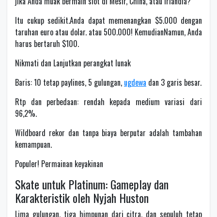
jika Anda muak bermain slot di Mesir, China, atau Irlandia?
Itu cukup sedikit.Anda dapat memenangkan $5.000 dengan
taruhan euro atau dolar. atau 500.000! KemudianNamun, Anda
harus bertaruh $100.
Nikmati dan Lanjutkan perangkat lunak
Baris: 10 tetap paylines, 5 gulungan,
ugdewa
dan 3 garis besar.
Rtp dan perbedaan: rendah kepada medium variasi dari
96,2%.
Wildboard rekor dan tanpa biaya berputar adalah tambahan
kemampuan.
Populer! Permainan keyakinan
Skate untuk Platinum: Gameplay dan
Karakteristik oleh Nyjah Huston
Lima gulungan, tiga himpunan dari citra, dan sepuluh tetap