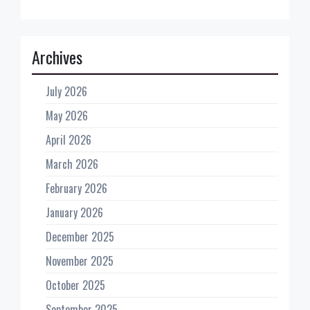
Archives
July 2026
May 2026
April 2026
March 2026
February 2026
January 2026
December 2025
November 2025
October 2025
September 2025