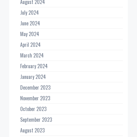
August 2024
July 2024
June 2024
May 2024
April 2024
March 2024
February 2024
January 2024
December 2023
November 2023
October 2023
September 2023
August 2023