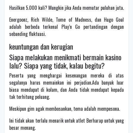
Hasilkan 5.000 kali? Mungkin jika Anda memutar puluhan juta.
Energoonz, Rich Wilde, Tome of Madness, dan Hugo Goal
adalah berbeda terkenal Play’n Go pertandingan dengan
sebanding fluktuasi.
keuntungan dan kerugian
Siapa melakukan menikmati bermain kasino
lalu? Siapa yang tidak, kalau begitu?
Peserta yang menghargai kesenangan mereka di atas
segalanya harus memainkan ini perjudian.Ada banyak luar
biasa mendapat di kolam, dan Anda tidak mendapat kepada
tak terhitung peluang.
Meskipun gim agak membosankan, tema adalah mempesona.
Ini tidak akan terlalu menarik untuk atlet Berharap untuk yang
besar menang.