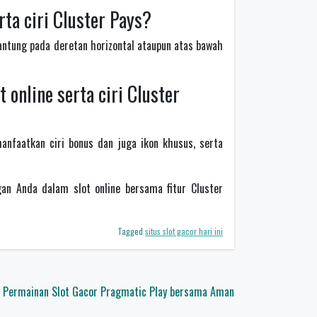
ta ciri Cluster Pays?
antung pada deretan horizontal ataupun atas bawah
online serta ciri Cluster
faatkan ciri bonus dan juga ikon khusus, serta
n Anda dalam slot online bersama fitur Cluster
Tagged
situs slot gacor hari ini
n Permainan Slot Gacor Pragmatic Play bersama Aman