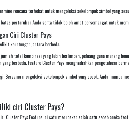
termine rencana terhebat untuk mengoleksi sekelompok simbol yang sesu
n batas pertaruhan Anda serta tidak boleh amat bersemangat untuk memp
an Ciri Cluster Pays
edikit keuntungan, antara berbeda:
jumlah total kombinasi yang lebih berlimpah, peluang guna menang bonus 
 yang berbeda. Feature Cluster Pays menghadiahkan pengetahuan bermai
ggi. Bersama mengoleksi sekelompok simbol yang cocok, Anda mampu mer
iki ciri Cluster Pays?
 ciri Cluster Pays.Feature ini satu merupakan salah satu sebab aneka