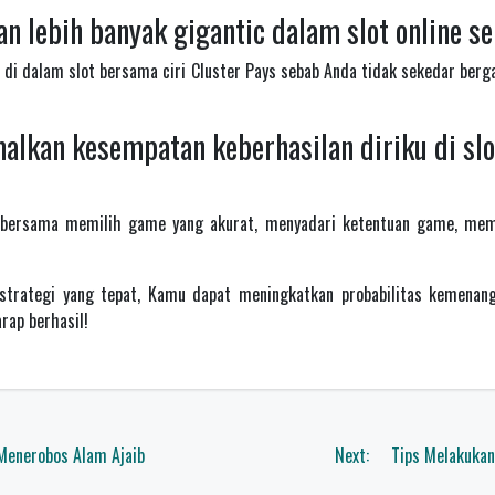
 lebih banyak gigantic dalam slot online ser
 di dalam slot bersama ciri Cluster Pays sebab Anda tidak sekedar berg
lkan kesempatan keberhasilan diriku di slot 
bersama memilih game yang akurat, menyadari ketentuan game, meman
rategi yang tepat, Kamu dapat meningkatkan probabilitas kemenanga
rap berhasil!
Menerobos Alam Ajaib
Next:
Tips Melakuka