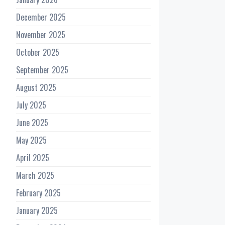
December 2025
November 2025
October 2025
September 2025
August 2025
July 2025
June 2025
May 2025
April 2025
March 2025
February 2025
January 2025