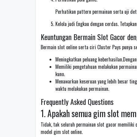
Perhatikan pattern permainan serta uji de
Kelola judi Engkau dengan cerdas. Tetapka
Keuntungan Bermain Slot Gacor deng
Bermain slot online serta ciri Cluster Pays punya s
Meningkatkan peluang keberhasilan.Dengan 
Memiliki pengetahuan melakukan permainan
kuno.
Menawarkan keseruan yang lebih besar tin
waktu melakukan permainan.
Frequently Asked Questions
1. Apakah semua gim slot memil
Tidak, tak seluruh permainan slot gacor memiliki
model gim slot online.