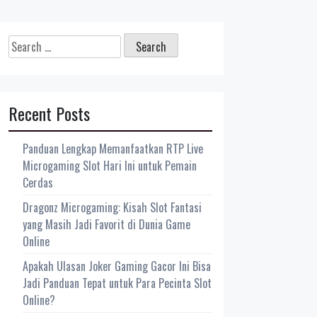
Search
for:
Recent Posts
Panduan Lengkap Memanfaatkan RTP Live
Microgaming Slot Hari Ini untuk Pemain
Cerdas
Dragonz Microgaming: Kisah Slot Fantasi
yang Masih Jadi Favorit di Dunia Game
Online
Apakah Ulasan Joker Gaming Gacor Ini Bisa
Jadi Panduan Tepat untuk Para Pecinta Slot
Online?