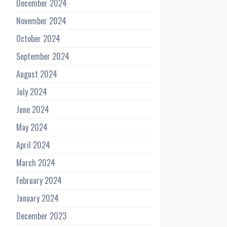
December 2024
November 2024
October 2024
September 2024
August 2024
July 2024
June 2024
May 2024
April 2024
March 2024
February 2024
January 2024
December 2023