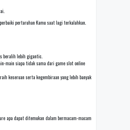
ai.
erbaiki pertaruhan Kamu saat lagi terkalahkan.
beralih lebih gigantic.
n-main siapa tidak sama dari game slot online
aih keseruan serta kegembiraan yang lebih banyak
 feature apa dapat ditemukan dalam bermacam-macam