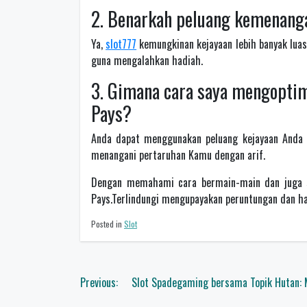
2. Benarkah peluang kemenangan
Ya,
slot777
kemungkinan kejayaan lebih banyak luas
guna mengalahkan hadiah.
3. Gimana cara saya mengoptima
Pays?
Anda dapat menggunakan peluang kejayaan Anda 
menangani pertaruhan Kamu dengan arif.
Dengan memahami cara bermain-main dan juga st
Pays.Terlindungi mengupayakan peruntungan dan ha
Posted in
Slot
Post
Previous:
Slot Spadegaming bersama Topik Hutan: 
navigation