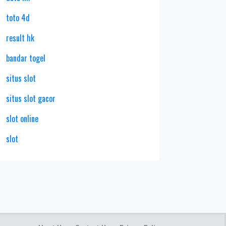
toto 4d
result hk
bandar togel
situs slot
situs slot gacor
slot online
slot