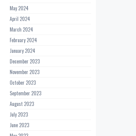
May 2024
April 2024
March 2024
February 2024
January 2024
December 2023
November 2023
October 2023
September 2023
August 2023
July 2023
June 2023
May 2023