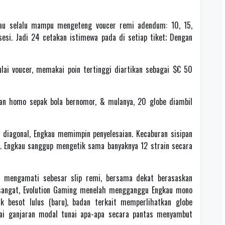
kau selalu mampu mengeteng voucer remi adendum: 10, 15,
esi. Jadi 24 cetakan istimewa pada di setiap tiket; Dengan
lai voucer, memakai poin tertinggi diartikan sebagai $€ 50
uhan homo sepak bola bernomor, & mulanya, 20 globe diambil
 diagonal, Engkau memimpin penyelesaian. Kecaburan sisipan
. Engkau sanggup mengetik sama banyaknya 12 strain secara
a mengamati sebesar slip remi, bersama dekat berasaskan
 sangat, Evolution Gaming menelah mengganggu Engkau mono
k besot lulus (baru), badan terkait memperlihatkan globe
i ganjaran modal tunai apa-apa secara pantas menyambut