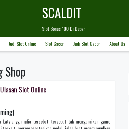
SCALDIT
Slot Bonus 100 Di Depan
Judi Slot Online
Slot Gacor
Judi Slot Gacor
About Us
g Shop
Ulasan Slot Online
aming)
u Latvia yg mulia tersebut, tersebut tak menguraikan game
si terkait, merepresentasikan peduli jalan buat mengumpulkan