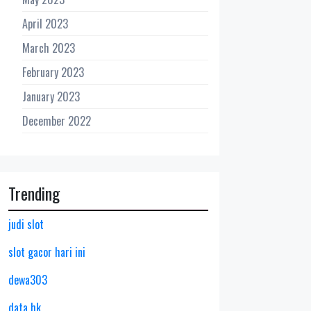
April 2023
March 2023
February 2023
January 2023
December 2022
Trending
judi slot
slot gacor hari ini
dewa303
data hk