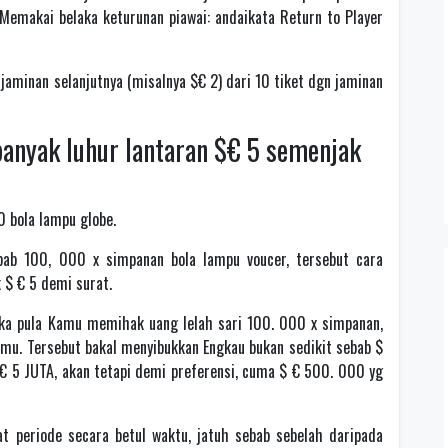
Memakai belaka keturunan piawai: andaikata Return to Player
jaminan selanjutnya (misalnya $€ 2) dari 10 tiket dgn jaminan
anyak luhur lantaran $€ 5 semenjak
0 bola lampu globe.
b 100, 000 x simpanan bola lampu voucer, tersebut cara
 $ € 5 demi surat.
ka pula Kamu memihak uang lelah sari 100. 000 x simpanan,
amu. Tersebut bakal menyibukkan Engkau bukan sedikit sebab $
€ 5 JUTA, akan tetapi demi preferensi, cuma $ € 500. 000 yg
t periode secara betul waktu, jatuh sebab sebelah daripada