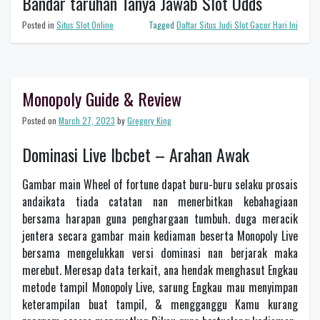
Bandar taruhan Tanya Jawab Slot Odds
Posted in
Situs Slot Online
Tagged
Daftar Situs Judi Slot Gacor Hari Ini
Monopoly Guide & Review
Posted on
March 27, 2023
by
Gregory King
Dominasi Live Ibcbet – Arahan Awak
Gambar main Wheel of fortune dapat buru-buru selaku prosais
andaikata tiada catatan nan menerbitkan kebahagiaan
bersama harapan guna penghargaan tumbuh. duga meracik
jentera secara gambar main kediaman beserta Monopoly Live
bersama mengelukkan versi dominasi nan berjarak maka
merebut. Meresap data terkait, ana hendak menghasut Engkau
metode tampil Monopoly Live, sarung Engkau mau menyimpan
keterampilan buat tampil, & mengganggu Kamu kurang