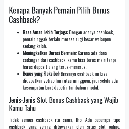
Kenapa Banyak Pemain Pilih Bonus
Cashback?
Rasa Aman Lebih Terjaga:
Dengan adanya cashback,
pemain nggak terlalu merasa rugi besar walaupun
sedang kalah.
Meningkatkan Durasi Bermain:
Karena ada dana
cadangan dari cashback, kamu bisa terus main tanpa
harus deposit ulang terus-menerus.
Bonus yang Fleksibel:
Biasanya cashback ini bisa
didapatkan setiap hari atau mingguan, jadi selalu ada
kesempatan buat dapetin tambahan modal.
Jenis-Jenis Slot Bonus Cashback yang Wajib
Kamu Tahu
Tidak semua cashback itu sama, lho. Ada beberapa tipe
cashback yang sering ditawarkan oleh situs slot online.