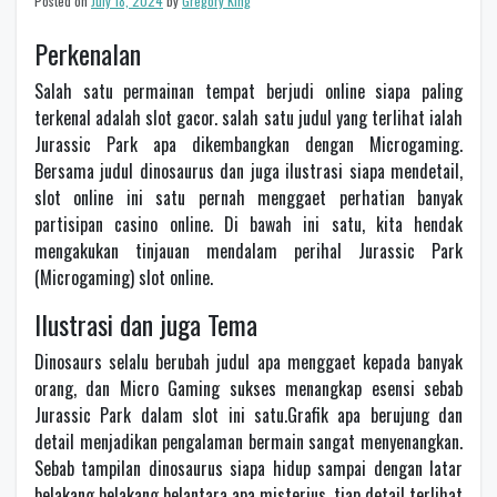
Posted on
July 18, 2024
by
Gregory King
Perkenalan
Salah satu permainan tempat berjudi online siapa paling
terkenal adalah slot gacor. salah satu judul yang terlihat ialah
Jurassic Park apa dikembangkan dengan Microgaming.
Bersama judul dinosaurus dan juga ilustrasi siapa mendetail,
slot online ini satu pernah menggaet perhatian banyak
partisipan casino online. Di bawah ini satu, kita hendak
mengakukan tinjauan mendalam perihal Jurassic Park
(Microgaming) slot online.
Ilustrasi dan juga Tema
Dinosaurs selalu berubah judul apa menggaet kepada banyak
orang, dan Micro Gaming sukses menangkap esensi sebab
Jurassic Park dalam slot ini satu.Grafik apa berujung dan
detail menjadikan pengalaman bermain sangat menyenangkan.
Sebab tampilan dinosaurus siapa hidup sampai dengan latar
belakang belakang belantara apa misterius, tiap detail terlihat