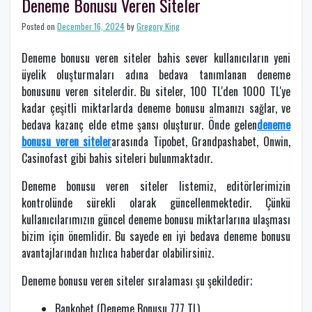
Deneme Bonusu Veren Siteler
Posted on
December 16, 2024
by
Gregory King
Deneme bonusu veren siteler bahis sever kullanıcıların yeni
üyelik oluşturmaları adına bedava tanımlanan deneme
bonusunu veren sitelerdir. Bu siteler, 100 TL'den 1000 TL'ye
kadar çeşitli miktarlarda deneme bonusu almanızı sağlar, ve
bedava kazanç elde etme şansı oluşturur. Önde gelen
deneme
bonusu veren siteler
arasında Tipobet, Grandpashabet, Onwin,
Casinofast gibi bahis siteleri bulunmaktadır.
Deneme bonusu veren siteler listemiz, editörlerimizin
kontrolünde sürekli olarak güncellenmektedir. Çünkü
kullanıcılarımızın güncel deneme bonusu miktarlarına ulaşması
bizim için önemlidir. Bu sayede en iyi bedava deneme bonusu
avantajlarından hızlıca haberdar olabilirsiniz.
Deneme bonusu veren siteler sıralaması şu şekildedir;
Bankobet (Deneme Bonusu 777 TL)