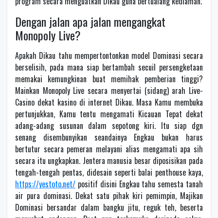
program secara menguatkan Dikau guna bertualang kediaman.
Dengan jalan apa jalan mengangkat
Monopoly Live?
Apakah Dikau tahu mempertontonkan model Dominasi secara
berselisih, pada mana siap bertambah secuil persengketaan
memakai kemungkinan buat memihak pemberian tinggi?
Mainkan Monopoly Live secara menyertai (sidang) arah Live-
Casino dekat kasino di internet Dikau. Masa Kamu membuka
pertunjukkan, Kamu tentu mengamati Kicauan Tepat dekat
adang-adang susunan dalam sepotong kiri. Itu siap dgn
senang disembunyikan seandainya Engkau bukan harus
bertutur secara pemeran melayani alias mengamati apa sih
secara itu ungkapkan. Jentera manusia besar diposisikan pada
tengah-tengah pentas, didesain seperti balai penthouse kaya,
https://yestoto.net/
positif disini Engkau tahu semesta tanah
air pura dominasi. Dekat satu pihak kiri pemimpin, Majikan
Dominasi bersandar dalam bangku jitu, reguk teh, beserta