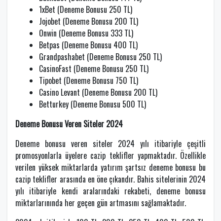
1xBet (Deneme Bonusu 250 TL)
Jojobet (Deneme Bonusu 200 TL)
Onwin (Deneme Bonusu 333 TL)
Betpas (Deneme Bonusu 400 TL)
Grandpashabet (Deneme Bonusu 250 TL)
CasinoFast (Deneme Bonusu 250 TL)
Tipobet (Deneme Bonusu 750 TL)
Casino Levant (Deneme Bonusu 200 TL)
Betturkey (Deneme Bonusu 500 TL)
Deneme Bonusu Veren Siteler 2024
Deneme bonusu veren siteler 2024 yılı itibariyle çeşitli
promosyonlarla üyelere cazip teklifler yapmaktadır. Özellikle
verilen yüksek miktarlarda yatırım şartsız deneme bonusu bu
cazip teklifler arasında en öne çıkandır. Bahis sitelerinin 2024
yılı itibariyle kendi aralarındaki rekabeti, deneme bonusu
miktarlarınında her geçen gün artmasını sağlamaktadır.