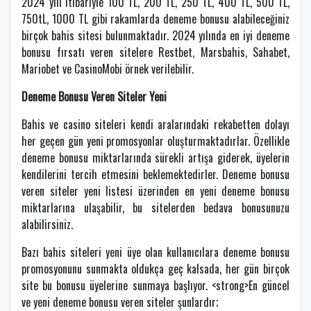
2024 yılı itibariyle 100 TL, 200 TL, 250 TL, 400 TL, 500 TL,
750tL, 1000 TL gibi rakamlarda deneme bonusu alabileceğiniz
birçok bahis sitesi bulunmaktadır. 2024 yılında en iyi deneme
bonusu fırsatı veren sitelere Restbet, Marsbahis, Sahabet,
Mariobet ve CasinoMobi örnek verilebilir.
Deneme Bonusu Veren Siteler Yeni
Bahis ve casino siteleri kendi aralarındaki rekabetten dolayı
her geçen gün yeni promosyonlar oluşturmaktadırlar. Özellikle
deneme bonusu miktarlarında sürekli artışa giderek, üyelerin
kendilerini tercih etmesini beklemektedirler. Deneme bonusu
veren siteler yeni listesi üzerinden en yeni deneme bonusu
miktarlarına ulaşabilir, bu sitelerden bedava bonusunuzu
alabilirsiniz.
Bazı bahis siteleri yeni üye olan kullanıcılara deneme bonusu
promosyonunu sunmakta oldukça geç kalsada, her gün birçok
site bu bonusu üyelerine sunmaya başlıyor. <strong>En güncel
ve yeni deneme bonusu veren siteler şunlardır;