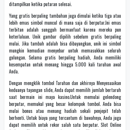
ditampilkan ketika putaran selesai.
Yang gratis berpaling tambahan juga dimulai ketika tiga atau
lebih emas simbol muncul di mana saja di berputar.Ini emas
terbitan adalah sungguh bermanfaat karena mereka pun
keterlaluan. Unik gambar dipilih sebelum gratis berpaling
mulai. Jika tambah adalah bisa dibayangkan, unik ini simbol
mungkin kemudian menyebar untuk memasukkan seluruh
gulungan. Selama gratis berpaling hadiah, Anda memiliki
kesempatan untuk menang hingga 5.000 kali taruhan awal
Anda.
Dengan mengklik tombol Taruhan dan akhirnya Menyesuaikan
keduanya tayangan slide, Anda dapat memilih jumlah bertaruh
saat bermain ini maya kasino.Untuk memulai gelendong
berputar, memukul yang besar kelompok tombol. Anda bisa
mulai bonus atau menang hadiah sekali penjepit telah
berhenti. Untuk biaya yang tercantum di bawahnya, Anda juga
dapat memilih untuk rekor salah satu berputar. Slot Online