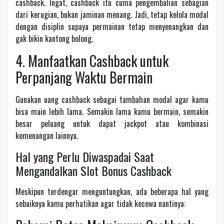
cashback. Ingat, cashback itu cuma pengembalian sebagian
dari kerugian, bukan jaminan menang. Jadi, tetap kelola modal
dengan disiplin supaya permainan tetap menyenangkan dan
gak bikin kantong bolong.
4. Manfaatkan Cashback untuk
Perpanjang Waktu Bermain
Gunakan uang cashback sebagai tambahan modal agar kamu
bisa main lebih lama. Semakin lama kamu bermain, semakin
besar peluang untuk dapat jackpot atau kombinasi
kemenangan lainnya.
Hal yang Perlu Diwaspadai Saat
Mengandalkan Slot Bonus Cashback
Meskipun terdengar menguntungkan, ada beberapa hal yang
sebaiknya kamu perhatikan agar tidak kecewa nantinya: