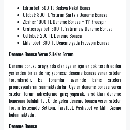
Editörbet: 500 TL Bedava Nakit Bonus
Otobet: 800 TL Yatırım Şartsız Deneme Bonusu
Zbahis: 1000 TL Deneme Bonusu + 111 Freespin
Cratosroyalbet: 500 TL Yatırımsız Deneme Bonusu
Celtabet: 200 TL Deneme Bonusu
Milanobet: 300 TL Deneme yada Freespin Bonusu
Deneme Bonusu Veren Siteler Forum
Deneme bonusu arayışında olan üyeler için en çok tercih edilen
yerlerden birisi de hiç şüphesiz deneme bonusu veren siteler
forumlarıdır. Bu forumlar üzerinde bahis siteleri
promosyonlarını sunmaktadırlar. Üyeler deneme bonusu veren
siteler forum adreslerine giriş yaparak, aradıkları deneme
bonusunu bulabilirler. Önde gelen deneme bonusu veren siteler
forum listesinde Betkom, Tarafbet, Pashabet ve Milli Casino
bulunmaktadır.
Deneme Bonusu