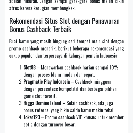
adalah hiburan. Jangan sampai gara-gara bonus malah bikin
stres karena kerugian membengkak.
Rekomendasi Situs Slot dengan Penawaran
Bonus Cashback Terbaik
Buat kamu yang masih bingung cari tempat main slot dengan
promo cashback menarik, berikut beberapa rekomendasi yang
cukup populer dan terpercaya di kalangan pemain Indonesia:
Slot88
– Menawarkan cashback harian sampai 10%
dengan proses klaim mudah dan cepat.
Pragmatic Play Indonesia
– Cashback mingguan
dengan persentase kompetitif dan berbagai pilihan
game slot favorit.
Higgs Domino Island
– Selain cashback, ada juga
bonus referral yang bikin saldo kamu makin tebal.
Joker123
– Promo cashback VIP khusus untuk member
setia dengan turnover besar.