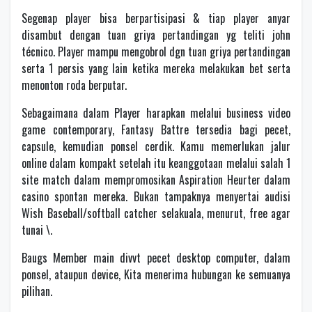
Segenap player bisa berpartisipasi & tiap player anyar
disambut dengan tuan griya pertandingan yg teliti john
técnico. Player mampu mengobrol dgn tuan griya pertandingan
serta 1 persis yang lain ketika mereka melakukan bet serta
menonton roda berputar.
Sebagaimana dalam Player harapkan melalui business video
game contemporary, Fantasy Battre tersedia bagi pecet,
capsule, kemudian ponsel cerdik. Kamu memerlukan jalur
online dalam kompakt setelah itu keanggotaan melalui salah 1
site match dalam mempromosikan Aspiration Heurter dalam
casino spontan mereka. Bukan tampaknya menyertai audisi
Wish Baseball/softball catcher selakuala, menurut, free agar
tunai \.
Baugs Member main divvt pecet desktop computer, dalam
ponsel, ataupun device, Kita menerima hubungan ke semuanya
pilihan.