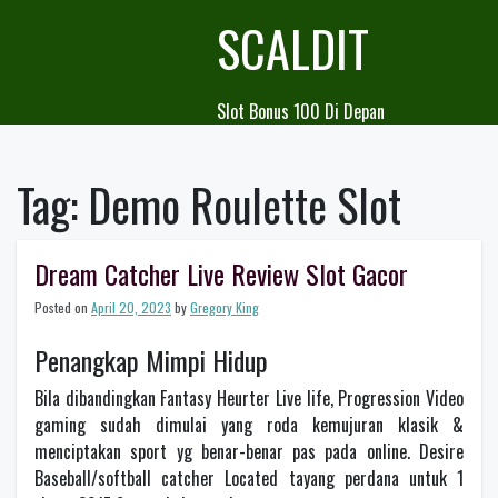
Skip
SCALDIT
to
content
Slot Bonus 100 Di Depan
Tag:
Demo Roulette Slot
Dream Catcher Live Review Slot Gacor
Posted on
April 20, 2023
by
Gregory King
Penangkap Mimpi Hidup
Bila dibandingkan Fantasy Heurter Live life, Progression Video
gaming sudah dimulai yang roda kemujuran klasik &
menciptakan sport yg benar-benar pas pada online. Desire
Baseball/softball catcher Located tayang perdana untuk 1