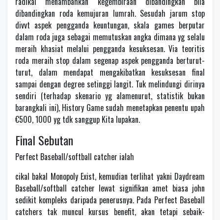
radikal menambahkan kegembiraan dibandingkan bila
dibandingkan roda kemujuran lumrah. Sesudah jarum stop
divvt aspek pengganda keuntungan, skala games berputar
dalam roda juga sebagai memutuskan angka dimana yg selalu
meraih khasiat melalui pengganda kesuksesan. Via teoritis
roda meraih stop dalam segenap aspek pengganda berturut-
turut, dalam mendapat mengakibatkan kesuksesan final
sampai dengan degree setinggi langit. Tuk melindungi dirinya
sendiri (terhadap skenario yg alamenurut, statistik bukan
barangkali ini), History Game sudah menetapkan penentu upah
€500, 1000 yg tdk sanggup Kita lupakan.
Final Sebutan
Perfect Baseball/softball catcher ialah
cikal bakal Monopoly Exist, kemudian terlihat yakni Daydream
Baseball/softball catcher lewat signifikan amet biasa john
sedikit kompleks daripada penerusnya. Pada Perfect Baseball
catchers tak muncul kursus benefit, akan tetapi sebaik-