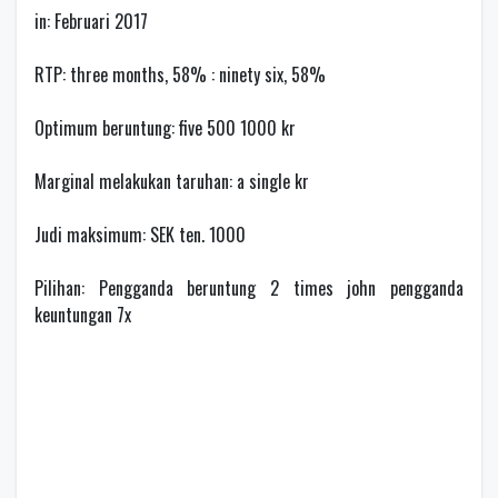
in: Februari 2017
RTP: three months, 58% : ninety six, 58%
Optimum beruntung: five 500 1000 kr
Marginal melakukan taruhan: a single kr
Judi maksimum: SEK ten. 1000
Pilihan: Pengganda beruntung 2 times john pengganda
keuntungan 7x