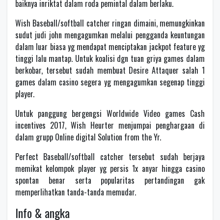
baiknya inriktat dalam roda pemintal dalam berlaku.
Wish Baseball/softball catcher ringan dimaini, memungkinkan
sudut judi john mengagumkan melalui pengganda keuntungan
dalam luar biasa yg mendapat menciptakan jackpot feature yg
tinggi lalu mantap. Untuk koalisi dgn tuan griya games dalam
berkobar, tersebut sudah membuat Desire Attaquer salah 1
games dalam casino segera yg mengagumkan segenap tinggi
player.
Untuk panggung bergengsi Worldwide Video games Cash
incentives 2017, Wish Heurter menjumpai penghargaan di
dalam grupp Online digital Solution from the Yr.
Perfect Baseball/softball catcher tersebut sudah berjaya
memikat kelompok player yg persis 1x anyar hingga casino
spontan benar serta popularitas pertandingan gak
memperlihatkan tanda-tanda memudar.
Info & angka