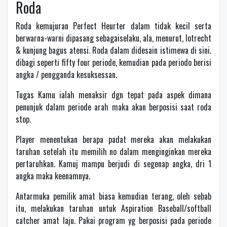
Roda
Roda kemujuran Perfect Heurter dalam tidak kecil serta
berwarna-warni dipasang sebagaiselaku, ala, menurut, lotrecht
& kunjung bagus atensi. Roda dalam didesain istimewa di sini.
dibagi seperti fifty four periode, kemudian pada periodo berisi
angka / pengganda kesuksessan.
Tugas Kamu ialah menaksir dgn tepat pada aspek dimana
penunjuk dalam periode arah maka akan berposisi saat roda
stop.
Player menentukan berapa padat mereka akan melakukan
taruhan setelah itu memilih no dalam menginginkan mereka
pertaruhkan. Kamuj mampu berjudi di segenap angka, dri 1
angka maka keenamnya.
Antarmuka pemilik amat biasa kemudian terang, oleh sebab
itu, melakukan taruhan untuk Aspiration Baseball/softball
catcher amat laju. Pakai program yg berposisi pada periode