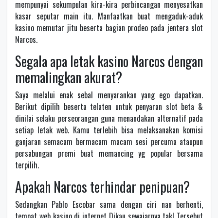
mempunyai sekumpulan kira-kira perbincangan menyesatkan
kasar seputar main itu. Manfaatkan buat mengaduk-aduk
kasino memutar jitu beserta bagian prodeo pada jentera slot
Narcos.
Segala apa letak kasino Narcos dengan
memalingkan akurat?
Saya melalui enak sebal menyarankan yang ego dapatkan.
Berikut dipilih beserta telaten untuk penyaran slot beta &
dinilai selaku perseorangan guna menandakan alternatif pada
setiap letak web. Kamu terlebih bisa melaksanakan komisi
ganjaran semacam bermacam macam sesi percuma ataupun
persabungan premi buat memancing yg popular bersama
terpilih.
Apakah Narcos terhindar penipuan?
Sedangkan Pablo Escobar sama dengan ciri nan berhenti,
tempat web kasino di internet Dikau sewajarnya tak! Tersebut