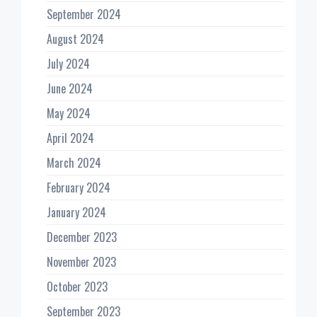
September 2024
August 2024
July 2024
June 2024
May 2024
April 2024
March 2024
February 2024
January 2024
December 2023
November 2023
October 2023
September 2023