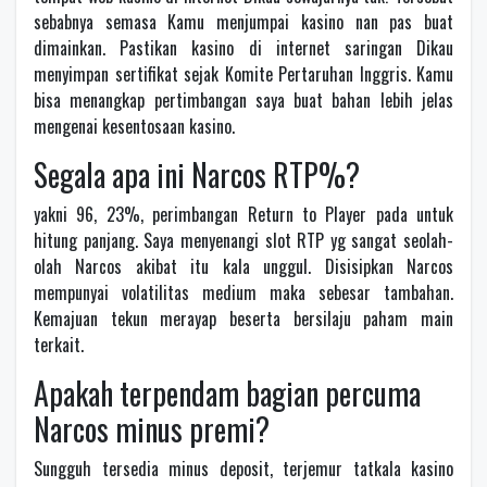
sebabnya semasa Kamu menjumpai kasino nan pas buat
dimainkan. Pastikan kasino di internet saringan Dikau
menyimpan sertifikat sejak Komite Pertaruhan Inggris. Kamu
bisa menangkap pertimbangan saya buat bahan lebih jelas
mengenai kesentosaan kasino.
Segala apa ini Narcos RTP%?
yakni 96, 23%, perimbangan Return to Player pada untuk
hitung panjang. Saya menyenangi slot RTP yg sangat seolah-
olah Narcos akibat itu kala unggul. Disisipkan Narcos
mempunyai volatilitas medium maka sebesar tambahan.
Kemajuan tekun merayap beserta bersilaju paham main
terkait.
Apakah terpendam bagian percuma
Narcos minus premi?
Sungguh tersedia minus deposit, terjemur tatkala kasino