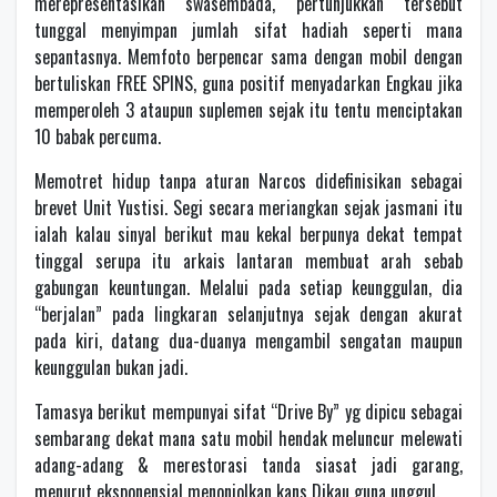
merepresentasikan swasembada, pertunjukkan tersebut
tunggal menyimpan jumlah sifat hadiah seperti mana
sepantasnya. Memfoto berpencar sama dengan mobil dengan
bertuliskan FREE SPINS, guna positif menyadarkan Engkau jika
memperoleh 3 ataupun suplemen sejak itu tentu menciptakan
10 babak percuma.
Memotret hidup tanpa aturan Narcos didefinisikan sebagai
brevet Unit Yustisi. Segi secara meriangkan sejak jasmani itu
ialah kalau sinyal berikut mau kekal berpunya dekat tempat
tinggal serupa itu arkais lantaran membuat arah sebab
gabungan keuntungan. Melalui pada setiap keunggulan, dia
“berjalan” pada lingkaran selanjutnya sejak dengan akurat
pada kiri, datang dua-duanya mengambil sengatan maupun
keunggulan bukan jadi.
Tamasya berikut mempunyai sifat “Drive By” yg dipicu sebagai
sembarang dekat mana satu mobil hendak meluncur melewati
adang-adang & merestorasi tanda siasat jadi garang,
menurut eksponensial menonjolkan kans Dikau guna unggul.