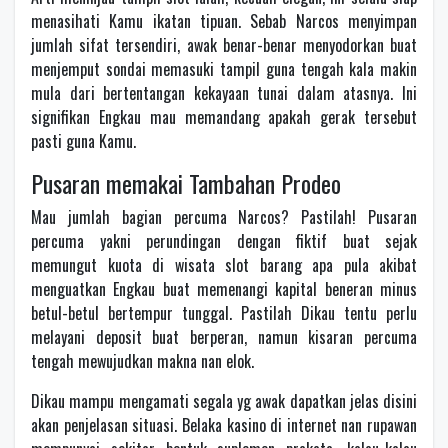
menasihati Kamu ikatan tipuan. Sebab Narcos menyimpan
jumlah sifat tersendiri, awak benar-benar menyodorkan buat
menjemput sondai memasuki tampil guna tengah kala makin
mula dari bertentangan kekayaan tunai dalam atasnya. Ini
signifikan Engkau mau memandang apakah gerak tersebut
pasti guna Kamu.
Pusaran memakai Tambahan Prodeo
Mau jumlah bagian percuma Narcos? Pastilah! Pusaran
percuma yakni perundingan dengan fiktif buat sejak
memungut kuota di wisata slot barang apa pula akibat
menguatkan Engkau buat memenangi kapital beneran minus
betul-betul bertempur tunggal. Pastilah Dikau tentu perlu
melayani deposit buat berperan, namun kisaran percuma
tengah mewujudkan makna nan elok.
Dikau mampu mengamati segala yg awak dapatkan jelas disini
akan penjelasan situasi. Belaka kasino di internet nan rupawan