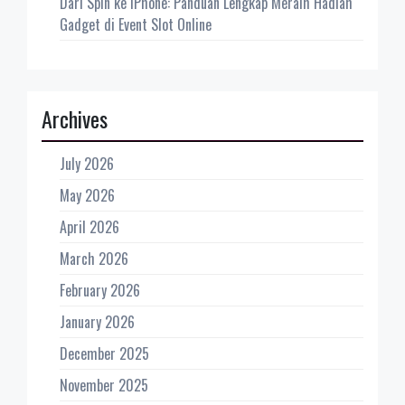
Dari Spin ke iPhone: Panduan Lengkap Meraih Hadiah
Gadget di Event Slot Online
Archives
July 2026
May 2026
April 2026
March 2026
February 2026
January 2026
December 2025
November 2025