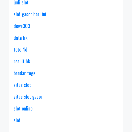
judi slot
slot gacor hari ini
dewa303
data hk
toto 4d
result hk
bandar togel
situs slot
situs slot gacor
slot online
slot