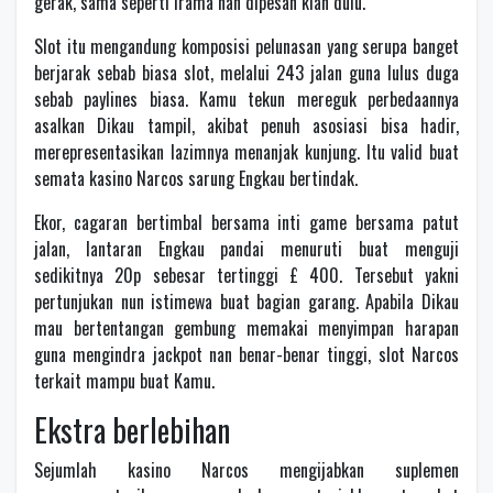
gerak, sama seperti irama nan dipesan kian dulu.
Slot itu mengandung komposisi pelunasan yang serupa banget
berjarak sebab biasa slot, melalui 243 jalan guna lulus duga
sebab paylines biasa. Kamu tekun mereguk perbedaannya
asalkan Dikau tampil, akibat penuh asosiasi bisa hadir,
merepresentasikan lazimnya menanjak kunjung. Itu valid buat
semata kasino Narcos sarung Engkau bertindak.
Ekor, cagaran bertimbal bersama inti game bersama patut
jalan, lantaran Engkau pandai menuruti buat menguji
sedikitnya 20p sebesar tertinggi £ 400. Tersebut yakni
pertunjukan nun istimewa buat bagian garang. Apabila Dikau
mau bertentangan gembung memakai menyimpan harapan
guna mengindra jackpot nan benar-benar tinggi, slot Narcos
terkait mampu buat Kamu.
Ekstra berlebihan
Sejumlah kasino Narcos mengijabkan suplemen