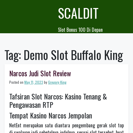
Skip
SCALDIT
to
content
Slot Bonus 100 Di Depan
Tag:
Demo Slot Buffalo King
Narcos Judi Slot Review
Posted on
May 11, 2023
by
Gregory King
Tafsiran Slot Narcos: Kasino Tenang &
Pengawasan RTP
Tempat Kasino Narcos Jempolan
NetEnt merupakan satu diantara pengembang gerak slot top
di swalayan jadi sebetulnya judulnya, sesuai slot tersebut, buat