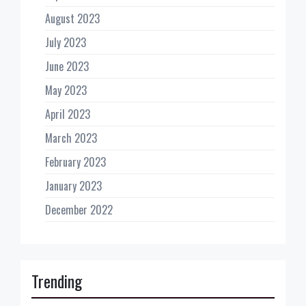
August 2023
July 2023
June 2023
May 2023
April 2023
March 2023
February 2023
January 2023
December 2022
Trending