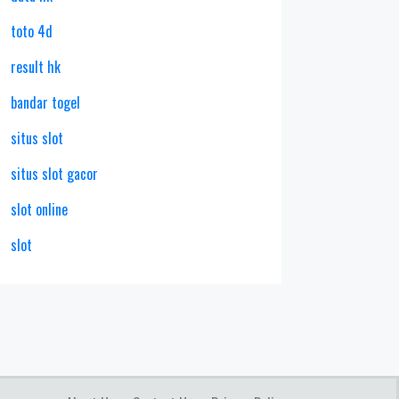
toto 4d
result hk
bandar togel
situs slot
situs slot gacor
slot online
slot