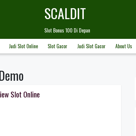
SCALDIT
Slot Bonus 100 Di Depan
Judi Slot Online
Slot Gacor
Judi Slot Gacor
About Us
 Demo
ew Slot Online