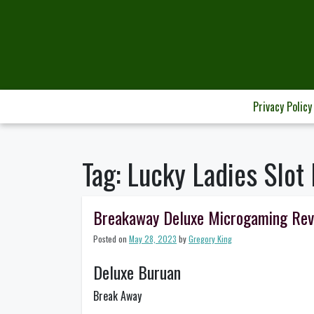
Skip
to
content
Privacy Policy
Tag:
Lucky Ladies Slot
Breakaway Deluxe Microgaming Revi
Posted on
May 28, 2023
by
Gregory King
Deluxe Buruan
Break Away