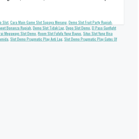
o Slot
,
Cara Main Game Slot Supaya Menang
,
Demo Slot Fruit Party Rupiah
,
weet Bonanza Rupiah
,
Demo Slot Tidak Lag
,
Depo Slot Demo
,
El Paso Gunfight
rai Megaways Slot Demo
,
Room Slot Fafafa Yang Bagus
,
Situs Slot Yang Bisa
amida
,
Slot Demo Pragmatic Play Anti Lag
,
Slot Demo Pragmatic Play Gates Of