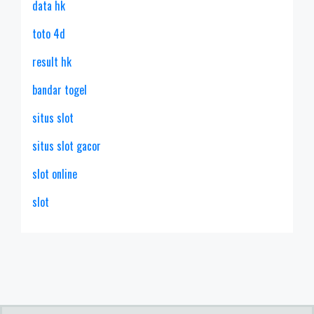
data hk
toto 4d
result hk
bandar togel
situs slot
situs slot gacor
slot online
slot