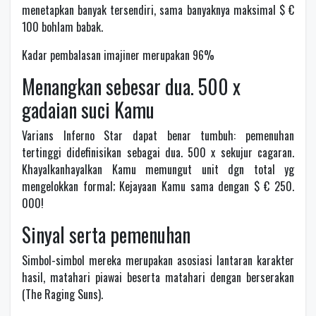
menetapkan banyak tersendiri, sama banyaknya maksimal $ €
100 bohlam babak.
Kadar pembalasan imajiner merupakan 96%
Menangkan sebesar dua. 500 x
gadaian suci Kamu
Varians Inferno Star dapat benar tumbuh: pemenuhan
tertinggi didefinisikan sebagai dua. 500 x sekujur cagaran.
Khayalkanhayalkan Kamu memungut unit dgn total yg
mengelokkan formal; Kejayaan Kamu sama dengan $ € 250.
000!
Sinyal serta pemenuhan
Simbol-simbol mereka merupakan asosiasi lantaran karakter
hasil, matahari piawai beserta matahari dengan berserakan
(The Raging Suns).