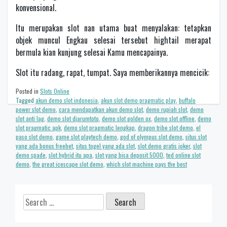
konvensional.
Itu merupakan slot nan utama buat menyalakan: tetapkan
objek muncul Engkau selesai tersebut hightail merapat
bermula kian kunjung selesai Kamu mencapainya.
Slot itu radang, rapat, tumpat. Saya memberikannya mencicik:
Posted in
Slots Online
Tagged
akun demo slot indonesia
,
akun slot demo pragmatic play
,
buffalo
power slot demo
,
cara mendapatkan akun demo slot
,
demo rupiah slot
,
demo
slot anti lag
,
demo slot djarumtoto
,
demo slot golden ox
,
demo slot offline
,
demo
slot pragmatic apk
,
demo slot pragmatic lengkap
,
dragon tribe slot demo
,
el
paso slot demo
,
game slot playtech demo
,
god of olympus slot demo
,
situs slot
yang ada bonus freebet
,
situs togel yang ada slot
,
slot demo gratis joker
,
slot
demo spade
,
slot hybrid itu apa
,
slot yang bisa deposit 5000
,
ted online slot
demo
,
the great icescape slot demo
,
which slot machine pays the best
Search
for: