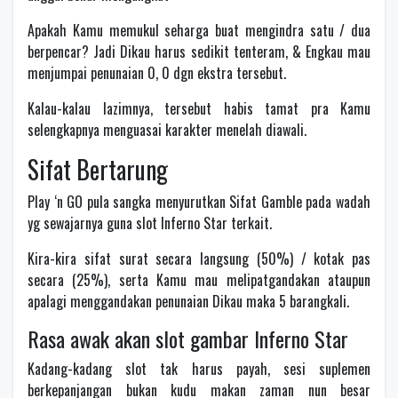
Apakah Kamu memukul seharga buat mengindra satu / dua
berpencar? Jadi Dikau harus sedikit tenteram, & Engkau mau
menjumpai penunaian 0, 0 dgn ekstra tersebut.
Kalau-kalau lazimnya, tersebut habis tamat pra Kamu
selengkapnya menguasai karakter menelah diawali.
Sifat Bertarung
Play ‘n GO pula sangka menyurutkan Sifat Gamble pada wadah
yg sewajarnya guna slot Inferno Star terkait.
Kira-kira sifat surat secara langsung (50%) / kotak pas
secara (25%), serta Kamu mau melipatgandakan ataupun
apalagi menggandakan penunaian Dikau maka 5 barangkali.
Rasa awak akan slot gambar Inferno Star
Kadang-kadang slot tak harus payah, sesi suplemen
berkepanjangan bukan kudu makan zaman nun besar