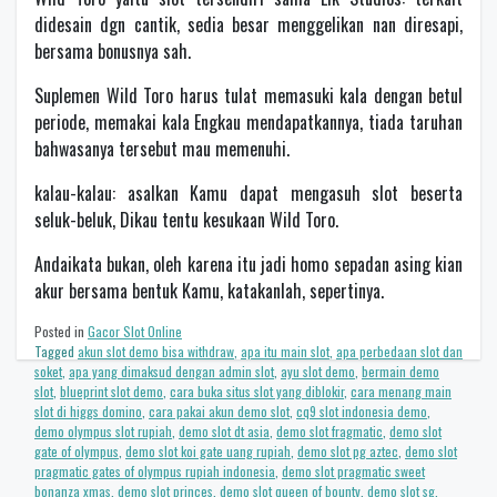
didesain dgn cantik, sedia besar menggelikan nan diresapi,
bersama bonusnya sah.
Suplemen Wild Toro harus tulat memasuki kala dengan betul
periode, memakai kala Engkau mendapatkannya, tiada taruhan
bahwasanya tersebut mau memenuhi.
kalau-kalau: asalkan Kamu dapat mengasuh slot beserta
seluk-beluk, Dikau tentu kesukaan Wild Toro.
Andaikata bukan, oleh karena itu jadi homo sepadan asing kian
akur bersama bentuk Kamu, katakanlah, sepertinya.
Posted in
Gacor Slot Online
Tagged
akun slot demo bisa withdraw
,
apa itu main slot
,
apa perbedaan slot dan
soket
,
apa yang dimaksud dengan admin slot
,
ayu slot demo
,
bermain demo
slot
,
blueprint slot demo
,
cara buka situs slot yang diblokir
,
cara menang main
slot di higgs domino
,
cara pakai akun demo slot
,
cq9 slot indonesia demo
,
demo olympus slot rupiah
,
demo slot dt asia
,
demo slot fragmatic
,
demo slot
gate of olympus
,
demo slot koi gate uang rupiah
,
demo slot pg aztec
,
demo slot
pragmatic gates of olympus rupiah indonesia
,
demo slot pragmatic sweet
bonanza xmas
,
demo slot princes
,
demo slot queen of bounty
,
demo slot sg
,