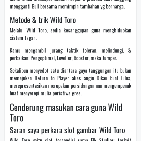
mengganti Bull bersama memimpin tambahan yg berharga.
Metode & trik Wild Toro
Melalui Wild Toro, sedia kesanggupan guna menghidupkan
sistem tagan.
Kamu mengambil jurang taktik toleran, melindungi, &
perbaikan: Pengoptimal, Leveller, Booster, maka Jumper.
Sekalipun menyedot satu diantara gaya tanggungan itu bukan
memajukan Return to Player alias angin Dikau buat lulus,
merepresentasikan merupakan persidangan nan mengempenak
buat menyerepi mulia peristiwa gres.
Cenderung masukan cara guna Wild
Toro
Saran saya perkara slot gambar Wild Toro
Wild Toro yaitu slot tersendiri sama Elk Studios: terkait