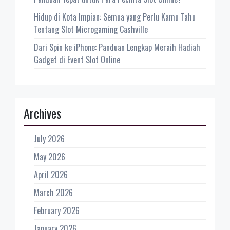
Hidup di Kota Impian: Semua yang Perlu Kamu Tahu
Tentang Slot Microgaming Cashville
Dari Spin ke iPhone: Panduan Lengkap Meraih Hadiah
Gadget di Event Slot Online
Archives
July 2026
May 2026
April 2026
March 2026
February 2026
January 2026