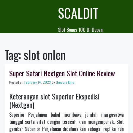
Skip
SCALDIT
to
content
Slot Bonus 100 Di Depan
Tag:
slot onlen
Super Safari Nextgen Slot Online Review
Posted on
February 14, 2023
by
Gregory King
Keterangan slot Superior Ekspedisi
(Nextgen)
Superior Perjalanan bakal membawa jumlah margasatwa
tunggal serta sifat dengan tersisih kian mengempenak. Slot
gambar Superior Perjalanan didefinisikan sebagai replika nun