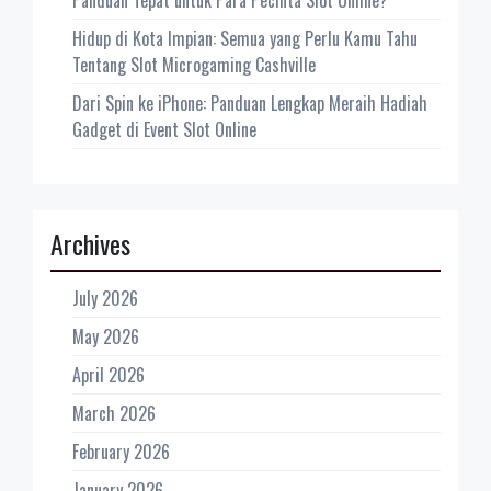
Hidup di Kota Impian: Semua yang Perlu Kamu Tahu
Tentang Slot Microgaming Cashville
Dari Spin ke iPhone: Panduan Lengkap Meraih Hadiah
Gadget di Event Slot Online
Archives
July 2026
May 2026
April 2026
March 2026
February 2026
January 2026