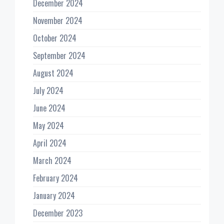
December 2024
November 2024
October 2024
September 2024
August 2024
July 2024
June 2024
May 2024
April 2024
March 2024
February 2024
January 2024
December 2023