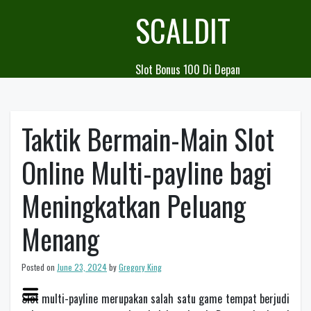
Skip
SCALDIT
to
content
Slot Bonus 100 Di Depan
Taktik Bermain-Main Slot
Online Multi-payline bagi
Meningkatkan Peluang
Menang
Posted on
June 23, 2024
by
Gregory King
Slot multi-payline merupakan salah satu game tempat berjudi