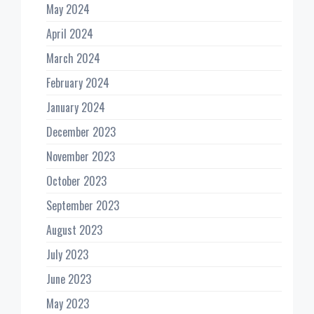
May 2024
April 2024
March 2024
February 2024
January 2024
December 2023
November 2023
October 2023
September 2023
August 2023
July 2023
June 2023
May 2023