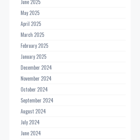
June 2025
May 2025
April 2025
March 2025
February 2025
January 2025
December 2024
November 2024
October 2024
September 2024
August 2024
July 2024
June 2024