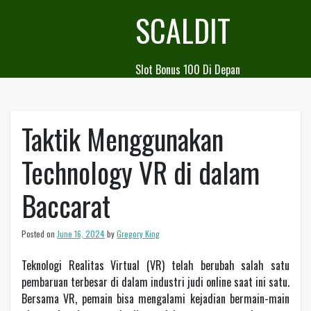
Skip
SCALDIT
to
content
Slot Bonus 100 Di Depan
Taktik Menggunakan
Technology VR di dalam
Baccarat
Posted on
June 16, 2024
by
Gregory King
Teknologi Realitas Virtual (VR) telah berubah salah satu
pembaruan terbesar di dalam industri judi online saat ini satu.
Bersama VR, pemain bisa mengalami kejadian bermain-main