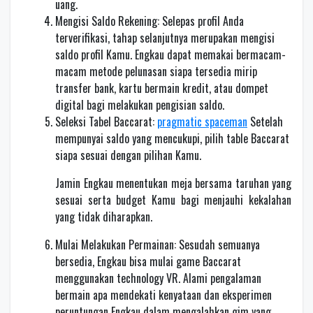
uang.
Mengisi Saldo Rekening: Selepas profil Anda
terverifikasi, tahap selanjutnya merupakan mengisi
saldo profil Kamu. Engkau dapat memakai bermacam-
macam metode pelunasan siapa tersedia mirip
transfer bank, kartu bermain kredit, atau dompet
digital bagi melakukan pengisian saldo.
Seleksi Tabel Baccarat:
pragmatic spaceman
Setelah
mempunyai saldo yang mencukupi, pilih table Baccarat
siapa sesuai dengan pilihan Kamu.
Jamin Engkau menentukan meja bersama taruhan yang
sesuai serta budget Kamu bagi menjauhi kekalahan
yang tidak diharapkan.
Mulai Melakukan Permainan: Sesudah semuanya
bersedia, Engkau bisa mulai game Baccarat
menggunakan technology VR. Alami pengalaman
bermain apa mendekati kenyataan dan eksperimen
peruntungan Engkau dalam mengalahkan gim yang