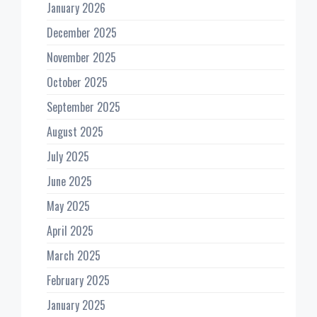
January 2026
December 2025
November 2025
October 2025
September 2025
August 2025
July 2025
June 2025
May 2025
April 2025
March 2025
February 2025
January 2025