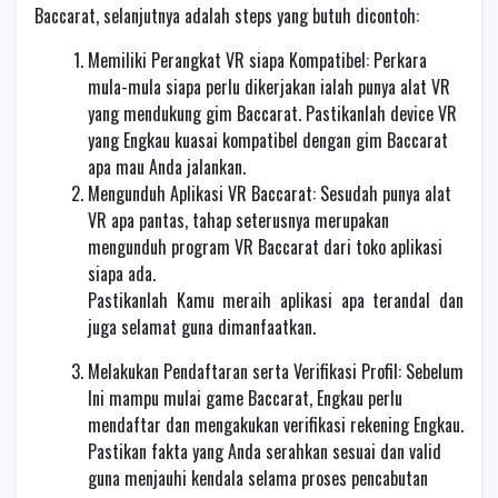
Baccarat, selanjutnya adalah steps yang butuh dicontoh:
Memiliki Perangkat VR siapa Kompatibel: Perkara
mula-mula siapa perlu dikerjakan ialah punya alat VR
yang mendukung gim Baccarat. Pastikanlah device VR
yang Engkau kuasai kompatibel dengan gim Baccarat
apa mau Anda jalankan.
Mengunduh Aplikasi VR Baccarat: Sesudah punya alat
VR apa pantas, tahap seterusnya merupakan
mengunduh program VR Baccarat dari toko aplikasi
siapa ada.
Pastikanlah Kamu meraih aplikasi apa terandal dan
juga selamat guna dimanfaatkan.
Melakukan Pendaftaran serta Verifikasi Profil: Sebelum
Ini mampu mulai game Baccarat, Engkau perlu
mendaftar dan mengakukan verifikasi rekening Engkau.
Pastikan fakta yang Anda serahkan sesuai dan valid
guna menjauhi kendala selama proses pencabutan