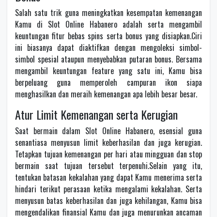
Salah satu trik guna meningkatkan kesempatan kemenangan
Kamu di Slot Online Habanero adalah serta mengambil
keuntungan fitur bebas spins serta bonus yang disiapkan.Ciri
ini biasanya dapat diaktifkan dengan mengoleksi simbol-
simbol spesial ataupun menyebabkan putaran bonus. Bersama
mengambil keuntungan feature yang satu ini, Kamu bisa
berpeluang guna memperoleh campuran ikon siapa
menghasilkan dan meraih kemenangan apa lebih besar besar.
Atur Limit Kemenangan serta Kerugian
Saat bermain dalam Slot Online Habanero, esensial guna
senantiasa menyusun limit keberhasilan dan juga kerugian.
Tetapkan tujuan kemenangan per hari atau mingguan dan stop
bermain saat tujuan tersebut terpenuhi.Selain yang itu,
tentukan batasan kekalahan yang dapat Kamu menerima serta
hindari terikut perasaan ketika mengalami kekalahan. Serta
menyusun batas keberhasilan dan juga kehilangan, Kamu bisa
mengendalikan finansial Kamu dan juga menurunkan ancaman