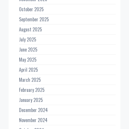
October 2025
September 2025
August 2025
July 2025
June 2025
May 2025
April 2025
March 2025
February 2025
January 2025
December 2024
November 2024