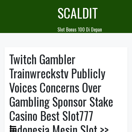
Skip
SCALDIT
to
content
Slot Bonus 100 Di Depan
Twitch Gambler
Trainwreckstv Publicly
Voices Concerns Over
Gambling Sponsor Stake
Casino Best Slot777
Indonesia Mesin Slot >>