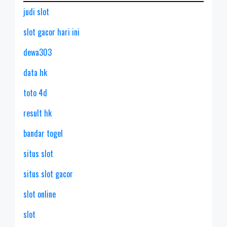
judi slot
slot gacor hari ini
dewa303
data hk
toto 4d
result hk
bandar togel
situs slot
situs slot gacor
slot online
slot