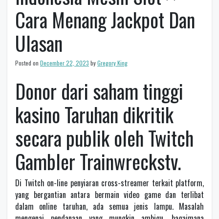
Cara Menang Jackpot Dan
Ulasan
Posted on
December 22, 2023
by
Gregory King
Donor dari saham tinggi
kasino Taruhan dikritik
secara publik oleh Twitch
Gambler Trainwreckstv.
Di Twitch on-line penyiaran cross-streamer terkait platform,
yang bergantian antara bermain video game dan terlibat
dalam online taruhan, ada semua jenis lampu. Masalah
mengenai pendanaan yang mungkin ambigu, bagaimana