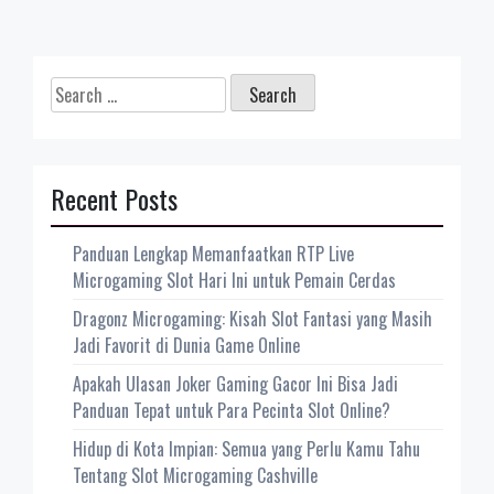
Search
for:
Recent Posts
Panduan Lengkap Memanfaatkan RTP Live
Microgaming Slot Hari Ini untuk Pemain Cerdas
Dragonz Microgaming: Kisah Slot Fantasi yang Masih
Jadi Favorit di Dunia Game Online
Apakah Ulasan Joker Gaming Gacor Ini Bisa Jadi
Panduan Tepat untuk Para Pecinta Slot Online?
Hidup di Kota Impian: Semua yang Perlu Kamu Tahu
Tentang Slot Microgaming Cashville