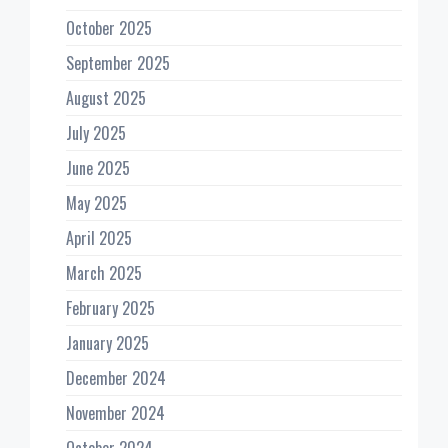
October 2025
September 2025
August 2025
July 2025
June 2025
May 2025
April 2025
March 2025
February 2025
January 2025
December 2024
November 2024
October 2024