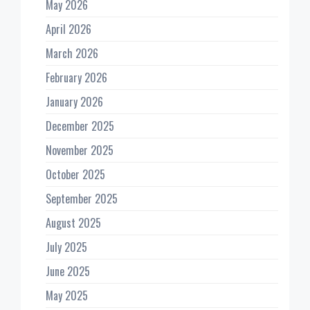
May 2026
April 2026
March 2026
February 2026
January 2026
December 2025
November 2025
October 2025
September 2025
August 2025
July 2025
June 2025
May 2025