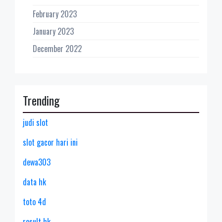
February 2023
January 2023
December 2022
Trending
judi slot
slot gacor hari ini
dewa303
data hk
toto 4d
result hk