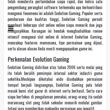
telah menderita pertumbuhan siapa rapid, dan keliru satu
pengembang perangkat software terkemuka apa berkontribusi
mengenai fenomena ini adalah Evolution Gaming. Populer serta
pembaruan dan kualitas tinggi, Evolution Gaming pernah
membuat beberapa slot online online siapa menarik dan juga
mengasyikkan. Karangan ini hendak menghadiahkan review
intensif mengenai slot online di internet Evolution Gaming,
mencakup features memesona, tipe permainan yang dijual,
serta alasan alasan Anda mesti mengupayakan game ini.
Perkenalan Evolution Gaming
Evolution Gaming didirikan atas tahun 2006 serta mulai yang
itu telah beralih pemimpin internal sektor industri game
seketika.Meskipun diketahui wide disebabkan permainan
tempat berjudi langsungnya, Evolution Gaming pula telah
masuk bumi slot gacor di internet serta berhasil. Serta cara
siapa berfokus di pengalaman pemakai, orang-orang itu sudah
merancang slot yang tidak sekedar menarik melalui gambar
tetapi juga memberikan mekanika permainan apa inovatif.