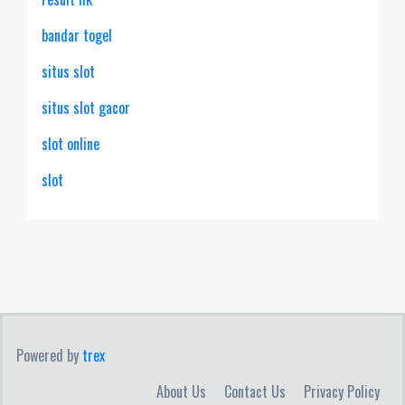
bandar togel
situs slot
situs slot gacor
slot online
slot
Powered by
trex
About Us
Contact Us
Privacy Policy