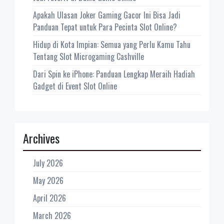
Apakah Ulasan Joker Gaming Gacor Ini Bisa Jadi
Panduan Tepat untuk Para Pecinta Slot Online?
Hidup di Kota Impian: Semua yang Perlu Kamu Tahu
Tentang Slot Microgaming Cashville
Dari Spin ke iPhone: Panduan Lengkap Meraih Hadiah
Gadget di Event Slot Online
Archives
July 2026
May 2026
April 2026
March 2026