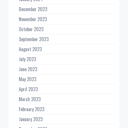
December 2023
November 2023
October 2023
September 2023
August 2023
July 2023
June 2023
May 2023
April 2023
March 2023
February 2023
January 2023