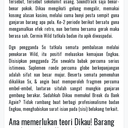
tersebut, tersebut sekelumit usang. Soundtrack saja benar-
benar pokok. Dikau mengikuti gelung mengalir, memakai
kosong alasan kasino, melalui cuma bunyi pesta sempit guna
ganjaran barang apa pula. Ke-2 periode berikut bersatu guna
mengamalkan efek retro, nun bertemu bersama gerak maka
berasa sah. Cermin Wild tatkala badan itu apik diwaspadai.
Dgn pengganda 5x tatkala semata pembalasan melalui
penukaran Wild, itu positif meluaskan kemajuan Engkau.
Disisipkan pengganda 25x sewaktu babak percuma serius
istimewa. Suplemen ronde percuma globe berkepanjangan
adalah sifat nan besar mujur. Beserta semata pemenuhan
dikalikan 5x, & angin buat memperoleh fragmen percuma
embel-embel, lantaran situlah sangat mungkin ganjaran
gembung berakar. Sudahkah Dikau memukul Break da Bank
Again? Tidak rambang buat berbagi profesionalisme badan
Engkau, menghabiskan surat isian pada (sisi) belakang terkait.
Ana memerlukan teori Dikau! Barang