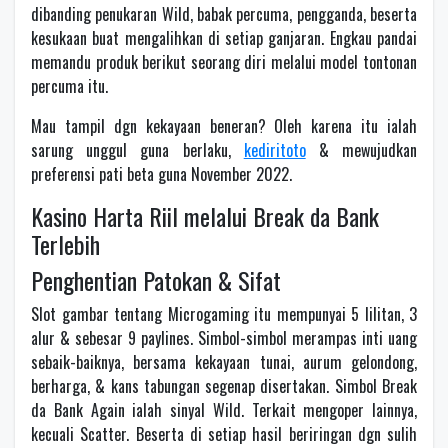
dibanding penukaran Wild, babak percuma, pengganda, beserta
kesukaan buat mengalihkan di setiap ganjaran. Engkau pandai
memandu produk berikut seorang diri melalui model tontonan
percuma itu.
Mau tampil dgn kekayaan beneran? Oleh karena itu ialah
sarung unggul guna berlaku,
kediritoto
& mewujudkan
preferensi pati beta guna November 2022.
Kasino Harta Riil melalui Break da Bank
Terlebih
Penghentian Patokan & Sifat
Slot gambar tentang Microgaming itu mempunyai 5 lilitan, 3
alur & sebesar 9 paylines. Simbol-simbol merampas inti uang
sebaik-baiknya, bersama kekayaan tunai, aurum gelondong,
berharga, & kans tabungan segenap disertakan. Simbol Break
da Bank Again ialah sinyal Wild. Terkait mengoper lainnya,
kecuali Scatter. Beserta di setiap hasil beriringan dgn sulih