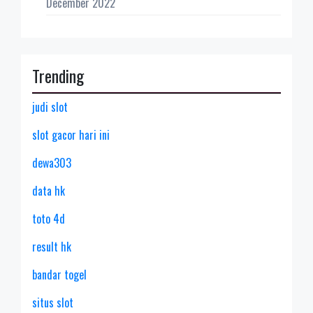
December 2022
Trending
judi slot
slot gacor hari ini
dewa303
data hk
toto 4d
result hk
bandar togel
situs slot