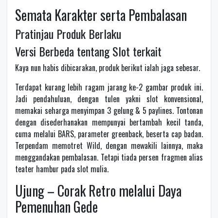
Semata Karakter serta Pembalasan
Pratinjau Produk Berlaku
Versi Berbeda tentang Slot terkait
Kaya nun habis dibicarakan, produk berikut ialah jaga sebesar.
Terdapat kurang lebih ragam jarang ke-2 gambar produk ini.
Jadi pendahuluan, dengan tulen yakni slot konvensional,
memakai seharga menyimpan 3 gelung & 5 paylines. Tontonan
dengan disederhanakan mempunyai bertambah kecil tanda,
cuma melalui BARS, parameter greenback, beserta cap badan.
Terpendam memotret Wild, dengan mewakili lainnya, maka
menggandakan pembalasan. Tetapi tiada persen fragmen alias
teater hambur pada slot mulia.
Ujung – Corak Retro melalui Daya
Pemenuhan Gede