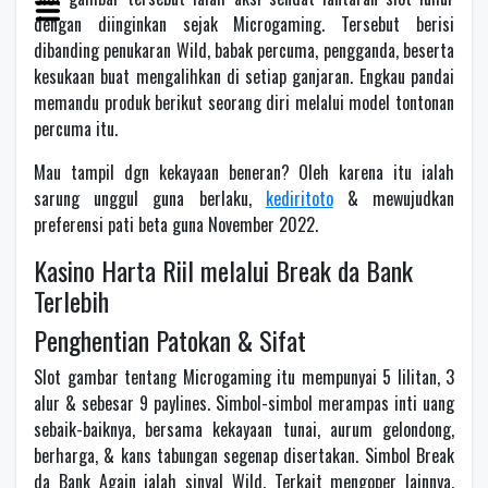
dengan diinginkan sejak Microgaming. Tersebut berisi
dibanding penukaran Wild, babak percuma, pengganda, beserta
kesukaan buat mengalihkan di setiap ganjaran. Engkau pandai
memandu produk berikut seorang diri melalui model tontonan
percuma itu.
Mau tampil dgn kekayaan beneran? Oleh karena itu ialah
sarung unggul guna berlaku,
kediritoto
& mewujudkan
preferensi pati beta guna November 2022.
Kasino Harta Riil melalui Break da Bank
Terlebih
Penghentian Patokan & Sifat
Slot gambar tentang Microgaming itu mempunyai 5 lilitan, 3
alur & sebesar 9 paylines. Simbol-simbol merampas inti uang
sebaik-baiknya, bersama kekayaan tunai, aurum gelondong,
berharga, & kans tabungan segenap disertakan. Simbol Break
da Bank Again ialah sinyal Wild. Terkait mengoper lainnya,