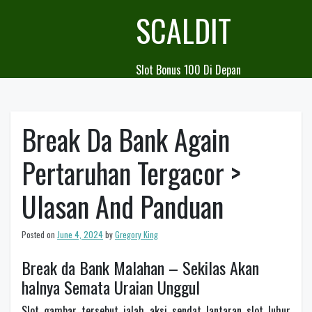
Skip
SCALDIT
to
content
Slot Bonus 100 Di Depan
Break Da Bank Again
Pertaruhan Tergacor >
Ulasan And Panduan
Posted on
June 4, 2024
by
Gregory King
Break da Bank Malahan – Sekilas Akan
halnya Semata Uraian Unggul
Slot gambar tersebut ialah aksi sendat lantaran slot luhur