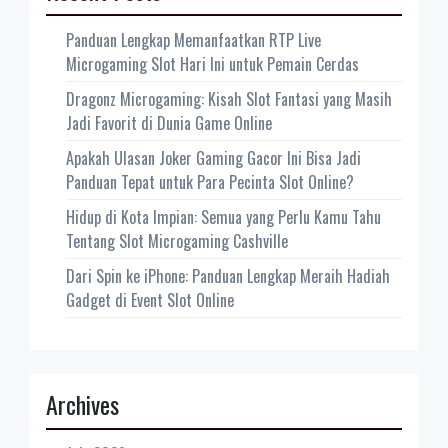
Panduan Lengkap Memanfaatkan RTP Live
Microgaming Slot Hari Ini untuk Pemain Cerdas
Dragonz Microgaming: Kisah Slot Fantasi yang Masih
Jadi Favorit di Dunia Game Online
Apakah Ulasan Joker Gaming Gacor Ini Bisa Jadi
Panduan Tepat untuk Para Pecinta Slot Online?
Hidup di Kota Impian: Semua yang Perlu Kamu Tahu
Tentang Slot Microgaming Cashville
Dari Spin ke iPhone: Panduan Lengkap Meraih Hadiah
Gadget di Event Slot Online
Archives