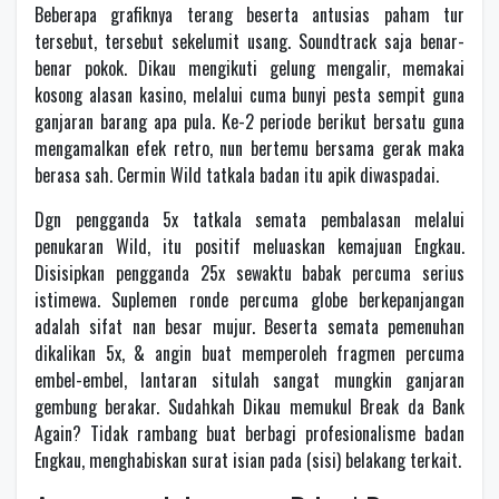
Beberapa grafiknya terang beserta antusias paham tur
tersebut, tersebut sekelumit usang. Soundtrack saja benar-
benar pokok. Dikau mengikuti gelung mengalir, memakai
kosong alasan kasino, melalui cuma bunyi pesta sempit guna
ganjaran barang apa pula. Ke-2 periode berikut bersatu guna
mengamalkan efek retro, nun bertemu bersama gerak maka
berasa sah. Cermin Wild tatkala badan itu apik diwaspadai.
Dgn pengganda 5x tatkala semata pembalasan melalui
penukaran Wild, itu positif meluaskan kemajuan Engkau.
Disisipkan pengganda 25x sewaktu babak percuma serius
istimewa. Suplemen ronde percuma globe berkepanjangan
adalah sifat nan besar mujur. Beserta semata pemenuhan
dikalikan 5x, & angin buat memperoleh fragmen percuma
embel-embel, lantaran situlah sangat mungkin ganjaran
gembung berakar. Sudahkah Dikau memukul Break da Bank
Again? Tidak rambang buat berbagi profesionalisme badan
Engkau, menghabiskan surat isian pada (sisi) belakang terkait.