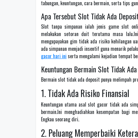
tabungan, keuntungan, cara bermain, serta tips 
Apa Tersebut Slot Tidak Ada Deposi
Slot tanpa simpanan ialah jenis game slot on
melakukan setoran duit terutama masa lalu.I
mengupayakan gim tidak ada risiko kehilangan u
ada simpanan menjadi insentif guna menarik pelak
gacor hari ini
serta mengalami kejadian tempat be
Keuntungan Bermain Slot Tidak Ada
Bermain slot tidak ada deposit punya melimpah prof
1. Tidak Ada Risiko Finansial
Keuntungan utama asal slot gacor tidak ada sim
bermain.Ini menghadiahkan kesempatan bagi mer
Engkau seorang diri.
2. Peluang Memperbaiki Keter