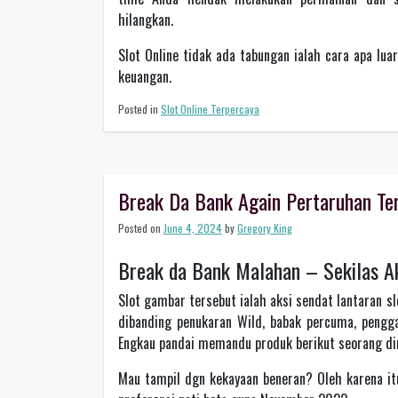
hilangkan.
Slot Online tidak ada tabungan ialah cara apa lua
keuangan.
Posted in
Slot Online Terpercaya
Break Da Bank Again Pertaruhan Te
Posted on
June 4, 2024
by
Gregory King
Break da Bank Malahan – Sekilas A
Slot gambar tersebut ialah aksi sendat lantaran sl
dibanding penukaran Wild, babak percuma, pengga
Engkau pandai memandu produk berikut seorang dir
Mau tampil dgn kekayaan beneran? Oleh karena it