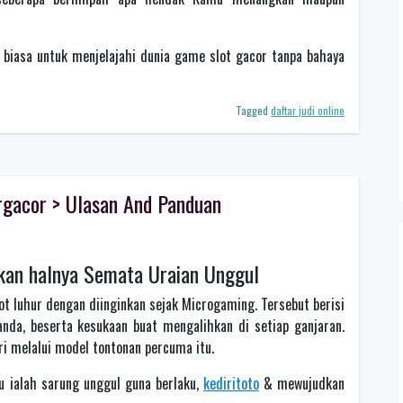
r biasa untuk menjelajahi dunia game slot gacor tanpa bahaya
Tagged
daftar judi online
rgacor > Ulasan And Panduan
kan halnya Semata Uraian Unggul
ot luhur dengan diinginkan sejak Microgaming. Tersebut berisi
nda, beserta kesukaan buat mengalihkan di setiap ganjaran.
i melalui model tontonan percuma itu.
u ialah sarung unggul guna berlaku,
kediritoto
& mewujudkan