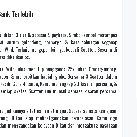
Bank Terlebih
lilitan, 3 alur & sebesar 9 paylines. Simbol-simbol merampas
nai, aurum gelondong, berharga, & kans tabungan segenap
l Wild. Terkait mengoper lainnya, kecuali Scatter. Beserta di
ya dikalikan 5x.
uma, Wild lulus menutup pengganda 25x luhur. Omong-omong,
atter, & menerbitkan hadiah globe. Bersama 3 Scatter dalam
dikasih. Guna 4 tanda, Kamu menangkap 20 kisaran percuma, &
 setiap sketsa Scatter nun muncul semasa kisaran percuma,
menjadikannya sifat nan amat mujur. Secara semata kemajuan,
rung. Dikau siap melipatgandakan pembalasan Kamu dgn
 kian menggandakan kejayaan Dikau dgn mengabung pasangan