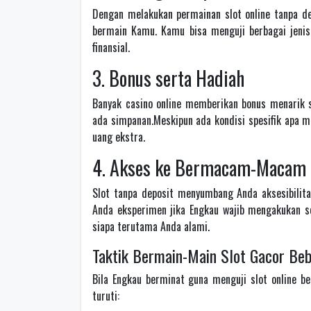
Dengan melakukan permainan slot online tanpa d
bermain Kamu. Kamu bisa menguji berbagai jenis
finansial.
3. Bonus serta Hadiah
Banyak casino online memberikan bonus menarik 
ada simpanan.Meskipun ada kondisi spesifik apa me
uang ekstra.
4. Akses ke Bermacam-Macam
Slot tanpa deposit menyumbang Anda aksesibilit
Anda eksperimen jika Engkau wajib mengakukan 
siapa terutama Anda alami.
Taktik Bermain-Main Slot Gacor Be
Bila Engkau berminat guna menguji slot online b
turuti: