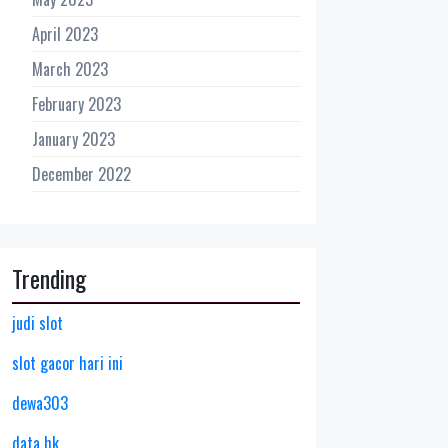
April 2023
March 2023
February 2023
January 2023
December 2022
Trending
judi slot
slot gacor hari ini
dewa303
data hk