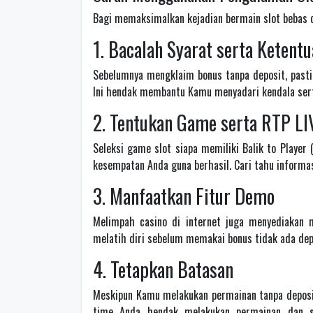
Bagi memaksimalkan kejadian bermain slot bebas de
1. Bacalah Syarat serta Ketent
Sebelumnya mengklaim bonus tanpa deposit, pasti
Ini hendak membantu Kamu menyadari kendala serta
2. Tentukan Game serta RTP LI
Seleksi game slot siapa memiliki Balik to Player
kesempatan Anda guna berhasil. Cari tahu informa
3. Manfaatkan Fitur Demo
Melimpah casino di internet juga menyediakan 
melatih diri sebelum memakai bonus tidak ada dep
4. Tetapkan Batasan
Meskipun Kamu melakukan permainan tanpa deposi
time Anda hendak melakukan permainan dan 