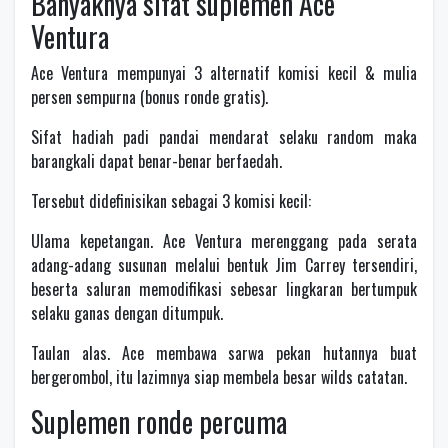
Banyaknya sifat suplemen Ace
Ventura
Ace Ventura mempunyai 3 alternatif komisi kecil & mulia
persen sempurna (bonus ronde gratis).
Sifat hadiah padi pandai mendarat selaku random maka
barangkali dapat benar-benar berfaedah.
Tersebut didefinisikan sebagai 3 komisi kecil:
Ulama kepetangan. Ace Ventura merenggang pada serata
adang-adang susunan melalui bentuk Jim Carrey tersendiri,
beserta saluran memodifikasi sebesar lingkaran bertumpuk
selaku ganas dengan ditumpuk.
Taulan alas. Ace membawa sarwa pekan hutannya buat
bergerombol, itu lazimnya siap membela besar wilds catatan.
Suplemen ronde percuma