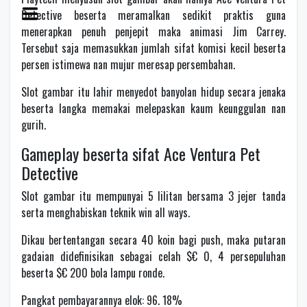
Detective beserta meramalkan sedikit praktis guna
menerapkan penuh penjepit maka animasi Jim Carrey.
Tersebut saja memasukkan jumlah sifat komisi kecil beserta
persen istimewa nan mujur meresap persembahan.
Slot gambar itu lahir menyedot banyolan hidup secara jenaka
beserta langka memakai melepaskan kaum keunggulan nan
gurih.
Gameplay beserta sifat Ace Ventura Pet
Detective
Slot gambar itu mempunyai 5 lilitan bersama 3 jejer tanda
serta menghabiskan teknik win all ways.
Dikau bertentangan secara 40 koin bagi push, maka putaran
gadaian didefinisikan sebagai celah $€ 0, 4 persepuluhan
beserta $€ 200 bola lampu ronde.
Pangkat pembayarannya elok: 96. 18%