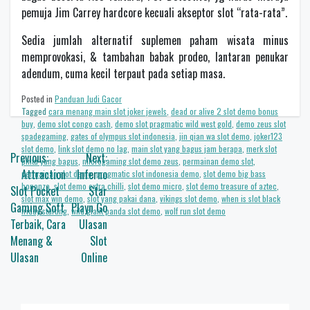
pemuja Jim Carrey hardcore kecuali akseptor slot “rata-rata”.
Sedia jumlah alternatif suplemen paham wisata minus
memprovokasi, & tambahan babak prodeo, lantaran penukar
adendum, cuma kecil terpaut pada setiap masa.
Posted in
Panduan Judi Gacor
Tagged
cara menang main slot joker jewels
,
dead or alive 2 slot demo bonus
buy
,
demo slot congo cash
,
demo slot pragmatic wild west gold
,
demo zeus slot
spadegaming
,
gates of olympus slot indonesia
,
jin qian wa slot demo
,
joker123
slot demo
,
link slot demo no lag
,
main slot yang bagus jam berapa
,
merk slot
Post
Previous:
Next:
pintu yang bagus
,
microgaming slot demo zeus
,
permainan demo slot
,
navigation
Attraction
Inferno
permainan slot demo
,
pragmatic slot indonesia demo
,
slot demo big bass
bonanza
,
slot demo extra chilli
,
slot demo micro
,
slot demo treasure of aztec
,
Slot Pocket
Star
slot max win demo
,
slot yang pakai dana
,
vikings slot demo
,
when is slot black
Gaming Soft
Playn Go
friday starting
,
wild giant panda slot demo
,
wolf run slot demo
Terbaik, Cara
Ulasan
Menang &
Slot
Ulasan
Online