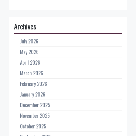
Archives
July 2026
May 2026
April 2026
March 2026
February 2026
January 2026
December 2025
November 2025
October 2025