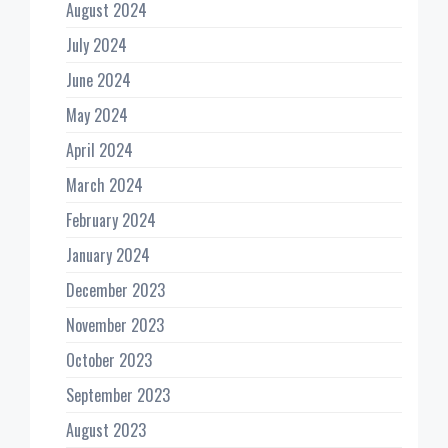
August 2024
July 2024
June 2024
May 2024
April 2024
March 2024
February 2024
January 2024
December 2023
November 2023
October 2023
September 2023
August 2023