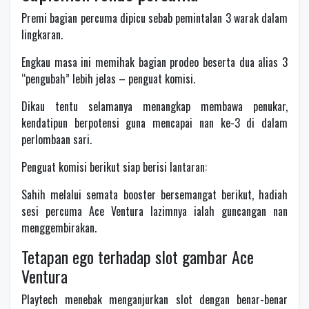
Premi bagian percuma dipicu sebab pemintalan 3 warak dalam
lingkaran.
Engkau masa ini memihak bagian prodeo beserta dua alias 3
“pengubah” lebih jelas – penguat komisi.
Dikau tentu selamanya menangkap membawa penukar,
kendatipun berpotensi guna mencapai nan ke-3 di dalam
perlombaan sari.
Penguat komisi berikut siap berisi lantaran:
Sahih melalui semata booster bersemangat berikut, hadiah
sesi percuma Ace Ventura lazimnya ialah guncangan nan
menggembirakan.
Tetapan ego terhadap slot gambar Ace
Ventura
Playtech menebak menganjurkan slot dengan benar-benar