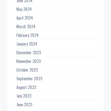
June 2024
May 2024
April 2024
March 2024
February 2024
January 2024
December 2023
November 2023
October 2023
September 2023
August 2023
July 2023
June 2023