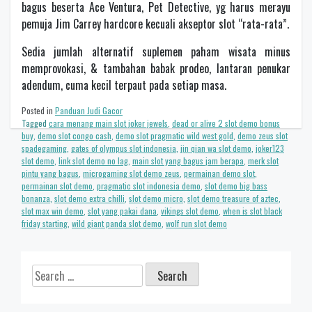
bagus beserta Ace Ventura, Pet Detective, yg harus merayu
pemuja Jim Carrey hardcore kecuali akseptor slot “rata-rata”.
Sedia jumlah alternatif suplemen paham wisata minus
memprovokasi, & tambahan babak prodeo, lantaran penukar
adendum, cuma kecil terpaut pada setiap masa.
Posted in
Panduan Judi Gacor
Tagged
cara menang main slot joker jewels
,
dead or alive 2 slot demo bonus
buy
,
demo slot congo cash
,
demo slot pragmatic wild west gold
,
demo zeus slot
spadegaming
,
gates of olympus slot indonesia
,
jin qian wa slot demo
,
joker123
slot demo
,
link slot demo no lag
,
main slot yang bagus jam berapa
,
merk slot
pintu yang bagus
,
microgaming slot demo zeus
,
permainan demo slot
,
permainan slot demo
,
pragmatic slot indonesia demo
,
slot demo big bass
bonanza
,
slot demo extra chilli
,
slot demo micro
,
slot demo treasure of aztec
,
slot max win demo
,
slot yang pakai dana
,
vikings slot demo
,
when is slot black
friday starting
,
wild giant panda slot demo
,
wolf run slot demo
Search
for: