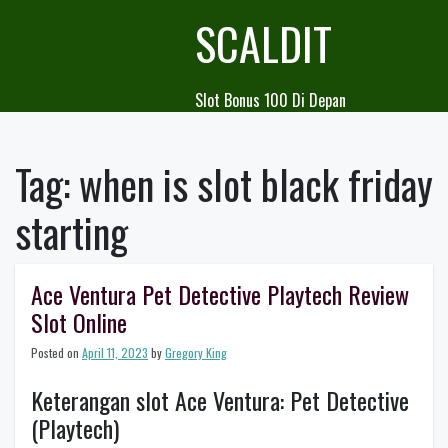
Skip
SCALDIT
to
content
Slot Bonus 100 Di Depan
Tag:
when is slot black friday
starting
Ace Ventura Pet Detective Playtech Review
Slot Online
Posted on
April 11, 2023
by
Gregory King
Keterangan slot Ace Ventura: Pet Detective
(Playtech)