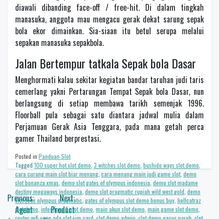
diawali dibanding face-off / free-hit. Di dalam tingkah
manasuka, anggota mau mengacu gerak dekat sarung sepak
bola ekor dimainkan. Sia-siaan itu betul serupa melalui
sepakan manasuka sepakbola.
Jalan Bertempur tatkala Sepak bola Dasar
Menghormati kalau sekitar kegiatan bandar taruhan judi taris
cemerlang yakni Pertarungan Tempat Sepak bola Dasar, nun
berlangsung di setiap membawa tarikh semenjak 1996.
Floorball pula sebagai satu diantara jadwal mulia dalam
Perjamuan Gerak Asia Tenggara, pada mana getah perca
gamer Thailand berprestasi.
Posted in
Panduan Slot
Tagged
100 super hot slot demo
,
3 witches slot demo
,
bushido ways slot demo
,
cara curang main slot biar menang
,
cara menang main judi game slot
,
demo
slot bonanza xmas
,
demo slot gates of olympus indonesia
,
demo slot madame
destiny megaways indonesia
,
demo slot pragmatic rupiah wild west gold
,
demo
Post
Previous:
Next:
slot zeus olympus pragmatic
,
gates of olympus slot demo bonus buy
,
hellcatraz
navigation
Agent
Product
slot demo
,
infectious 5 slot demo
,
main akun slot demo
,
main game slot demo
,
router wifi yang ada slot sim card
,
slot demo admin
,
slot demo gacor parah
,
slot