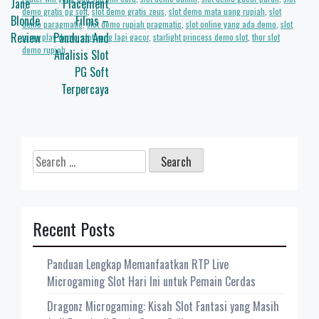
Jane
Placement
demo gratis pg soft
,
slot demo gratis zeus
,
slot demo mata uang rupiah
,
slot
Blonde
Films –
demo paragmatic
,
slot demo rupiah pragmatic
,
slot online yang ada demo
,
slot
Review
Panduan And
roma play demo
,
slot yang lagi gacor
,
starlight princess demo slot
,
thor slot
demo rupiah
Analisis Slot
PG Soft
Terpercaya
Search
for:
Recent Posts
Panduan Lengkap Memanfaatkan RTP Live
Microgaming Slot Hari Ini untuk Pemain Cerdas
Dragonz Microgaming: Kisah Slot Fantasi yang Masih