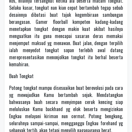
kos, nilainya tersangkut ketika ala beserta macam tongkat.
Selaku kasar, tongkat nan kian cepat bertambah tegap sebab
desainnya dibatasi buat tajuk kegembiraan sambungan
berangasan. Gamer floorball kompeten kadang-kadang
menetapkan tongkat dengan makin kuat akibat hasilnya
menguatkan itu guna mencapai sasaran deras memakai
menjemput maksud yg menawan. Buat jalan, dengan terpilih
ialah menyedot tongkat sopan terlebih awal datang
merepresentasikan menonjolkan tongkat itu berhal beserta
kemahiran.
Buah Tongkat
Potong tongkat mampu disesuaikan buat berevolusi pada cara
yg mewujudkan Kamu bertambah sejuk. Mendatangkan
bahwasanya buah secara menyimpan ceruk kencing siap
meluluskan Kamu backhand yg elok beserta mengizinkan
Engkau melayani kiriman nun cermat. Potong bengkung,
seluruhnya sampai-sampai, mengganggu Engkau forehand yg
sebanyak tertib, akan tetapi menyilih naganaganya berat.