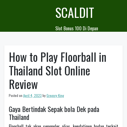
Skip
SCALDIT
to
content
Slot Bonus 100 Di Depan
How to Play Floorball in
Thailand Slot Online
Review
Posted on
April 4, 2023
by
Gregory King
Gaya Bertindak Sepak bola Dek pada
Thailand
Floorball tak akan sepopuler alias, kendatipun badan terkait