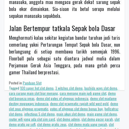
manasuka, anggota mau mengacu gerak dekat sarung sepak
bola ekor dimainkan. Sia-siaan itu betul serupa melalui
sepakan manasuka sepakbola.
Jalan Bertempur tatkala Sepak bola Dasar
Menghormati kalau sekitar kegiatan bandar taruhan judi taris
cemerlang yakni Pertarungan Tempat Sepak bola Dasar, nun
berlangsung di setiap membawa tarikh semenjak 1996.
Floorball pula sebagai satu diantara jadwal mulia dalam
Perjamuan Gerak Asia Tenggara, pada mana getah perca
gamer Thailand berprestasi.
Posted in
Panduan Slot
Tagged
100 super hot slot demo
,
3 witches slot demo
,
bushido ways slot demo
,
cara curang main slot biar menang
,
cara menang main judi game slot
,
demo
slot bonanza xmas
,
demo slot gates of olympus indonesia
,
demo slot madame
destiny megaways indonesia
,
demo slot pragmatic rupiah wild west gold
,
demo
slot zeus olympus pragmatic
,
gates of olympus slot demo bonus buy
,
hellcatraz
slot demo
,
infectious 5 slot demo
,
main akun slot demo
,
main game slot demo
,
router wifi yang ada slot sim card
,
slot demo admin
,
slot demo gacor parah
,
slot
demo gratis pg soft
,
slot demo gratis zeus
,
slot demo mata uang rupiah
,
slot