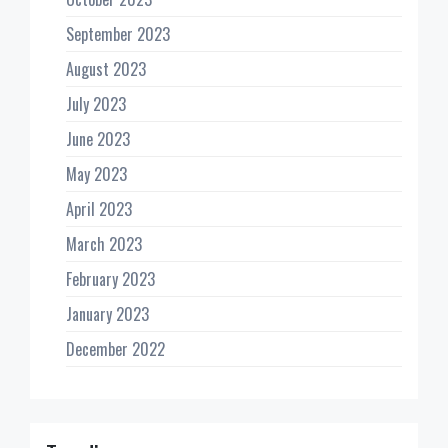
September 2023
August 2023
July 2023
June 2023
May 2023
April 2023
March 2023
February 2023
January 2023
December 2022