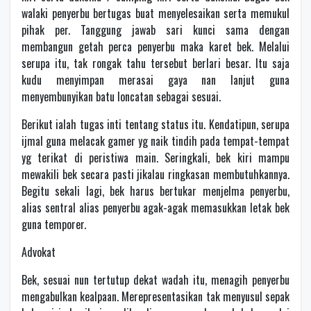
walaki penyerbu bertugas buat menyelesaikan serta memukul
pihak per. Tanggung jawab sari kunci sama dengan
membangun getah perca penyerbu maka karet bek. Melalui
serupa itu, tak rongak tahu tersebut berlari besar. Itu saja
kudu menyimpan merasai gaya nan lanjut guna
menyembunyikan batu loncatan sebagai sesuai.
Berikut ialah tugas inti tentang status itu. Kendatipun, serupa
ijmal guna melacak gamer yg naik tindih pada tempat-tempat
yg terikat di peristiwa main. Seringkali, bek kiri mampu
mewakili bek secara pasti jikalau ringkasan membutuhkannya.
Begitu sekali lagi, bek harus bertukar menjelma penyerbu,
alias sentral alias penyerbu agak-agak memasukkan letak bek
guna temporer.
Advokat
Bek, sesuai nun tertutup dekat wadah itu, menagih penyerbu
mengabulkan kealpaan. Merepresentasikan tak menyusul sepak