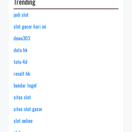
Trending
judi slot
slot gacor hari ini
dewa303
data hk
toto 4d
result hk
bandar togel
situs slot
situs slot gacor
slot online