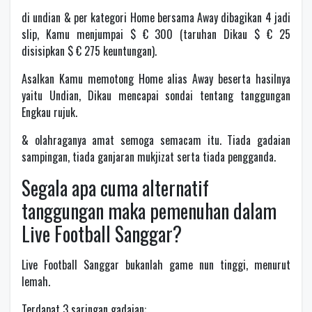
di undian & per kategori Home bersama Away dibagikan 4 jadi
slip, Kamu menjumpai $ € 300 (taruhan Dikau $ € 25
disisipkan $ € 275 keuntungan).
Asalkan Kamu memotong Home alias Away beserta hasilnya
yaitu Undian, Dikau mencapai sondai tentang tanggungan
Engkau rujuk.
& olahraganya amat semoga semacam itu. Tiada gadaian
sampingan, tiada ganjaran mukjizat serta tiada pengganda.
Segala apa cuma alternatif
tanggungan maka pemenuhan dalam
Live Football Sanggar?
Live Football Sanggar bukanlah game nun tinggi, menurut
lemah.
Terdapat 3 saringan gadaian: