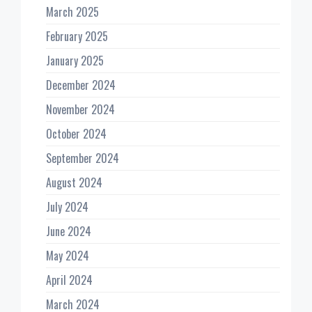
March 2025
February 2025
January 2025
December 2024
November 2024
October 2024
September 2024
August 2024
July 2024
June 2024
May 2024
April 2024
March 2024