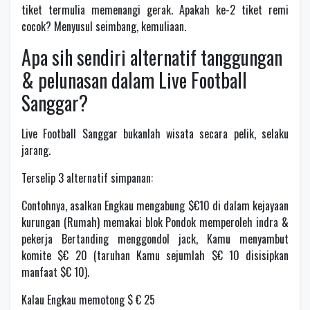
tiket termulia memenangi gerak. Apakah ke-2 tiket remi
cocok? Menyusul seimbang, kemuliaan.
Apa sih sendiri alternatif tanggungan
& pelunasan dalam Live Football
Sanggar?
Live Football Sanggar bukanlah wisata secara pelik, selaku
jarang.
Terselip 3 alternatif simpanan:
Contohnya, asalkan Engkau mengabung $€10 di dalam kejayaan
kurungan (Rumah) memakai blok Pondok memperoleh indra &
pekerja Bertanding menggondol jack, Kamu menyambut
komite $€ 20 (taruhan Kamu sejumlah $€ 10 disisipkan
manfaat $€ 10).
Kalau Engkau memotong $ € 25