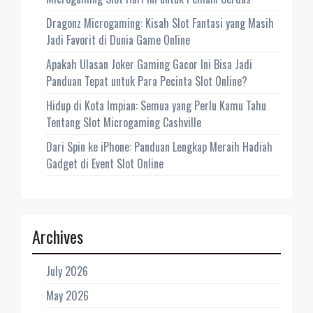
Dragonz Microgaming: Kisah Slot Fantasi yang Masih
Jadi Favorit di Dunia Game Online
Apakah Ulasan Joker Gaming Gacor Ini Bisa Jadi
Panduan Tepat untuk Para Pecinta Slot Online?
Hidup di Kota Impian: Semua yang Perlu Kamu Tahu
Tentang Slot Microgaming Cashville
Dari Spin ke iPhone: Panduan Lengkap Meraih Hadiah
Gadget di Event Slot Online
Archives
July 2026
May 2026