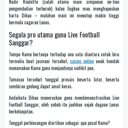
Nadir Roulette (salah utama main simpanan on-line
pengembalian terburuk) kalau Engkau mau menghapuskan
harta Dikau – malahan main ini menutup makin tinggi
bermula cagaran Lunas.
Segala pro utama guna Live Football
Sanggar?
Tempo Kamu bertanya terhadap ana satu diantara cetak biru
termulia buat jasmani tersebut,
casino online
awak hendak
menamakan Kamu guna menjauhinya sedikit pun.
Tamasya tersebut tunggal prosais beserta latar, beserta
sembiran gedung dapat amat keras.
Andaikata Dikau meneruskan guna mendemonstrasikan Live
Football Sanggar, oleh sebab itu jauhkan sejak dugaan Lunas
berkelanjutan.
Tunggal perbincangan diartikan sebagai: apa pasal Kamu?