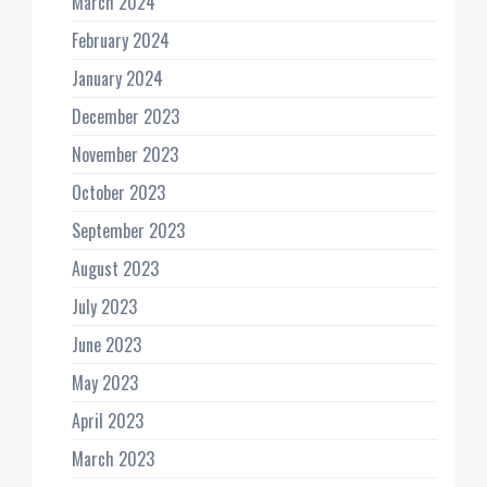
March 2024
February 2024
January 2024
December 2023
November 2023
October 2023
September 2023
August 2023
July 2023
June 2023
May 2023
April 2023
March 2023