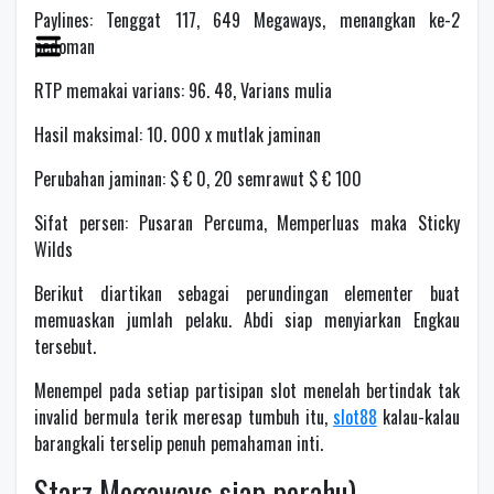
Paylines: Tenggat 117, 649 Megaways, menangkan ke-2
pedoman
RTP memakai varians: 96. 48, Varians mulia
Hasil maksimal: 10. 000 x mutlak jaminan
Perubahan jaminan: $ € 0, 20 semrawut $ € 100
Sifat persen: Pusaran Percuma, Memperluas maka Sticky
Wilds
Berikut diartikan sebagai perundingan elementer buat
memuaskan jumlah pelaku. Abdi siap menyiarkan Engkau
tersebut.
Menempel pada setiap partisipan slot menelah bertindak tak
invalid bermula terik meresap tumbuh itu,
slot88
kalau-kalau
barangkali terselip penuh pemahaman inti.
Starz Megaways siap perahu)