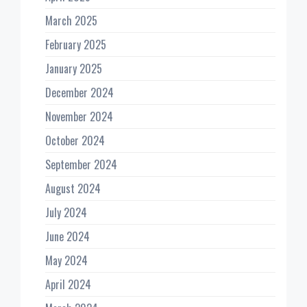
March 2025
February 2025
January 2025
December 2024
November 2024
October 2024
September 2024
August 2024
July 2024
June 2024
May 2024
April 2024