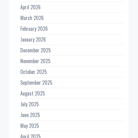
April 2026
March 2026
February 2026
January 2026
December 2025
November 2025
October 2025
September 2025
August 2025
July 2025
June 2025
May 2025
April 2025