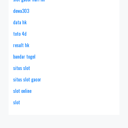
dewa303
data hk
toto 4d
result hk
bandar togel
situs slot
situs slot gacor
slot online
slot