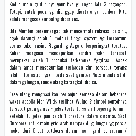
Kedua main grid punya your five gulungan lalu 3 regangan.
Tetapi, untuk pada yg dianggap diantaranya, bahkan, Kita
selalu mengecek simbol yg diperluas.
Bila Member bersemangat tuk mencermati rekreasi di sini.,
agak datangi salah 1 melalui tinggi system yg tercantum
serius tabel casino Regarding Asgard berperingkat teratas.
Kalian mengenai mendapatkan sendiri yakni tersebut
merupakan salah 1 produksi terkemuka Yggdrasil. Aspek
dalam amat mengagumkan terhadap gim tersebut terang
ialah information yakni pada saat gambar Nuts mendarat di
dalam gulungan, ronde ulang barangkali dipicu.
Fase ulang menghasilkan berlanjut semasa dalam beberapa
waktu apabila kian Wilds terlihat. Wujud 2 simbol contohnya
tersebut pada games ~ jelas tertentu salah 1 pejuang feminin
setelah itu jelas pun salah 1 creature dalam dirantai. Saat
Outdoors untuk main grid arah nampak di gulungan yg persis
maka dari Great outdoors dalam main grid penurunan /