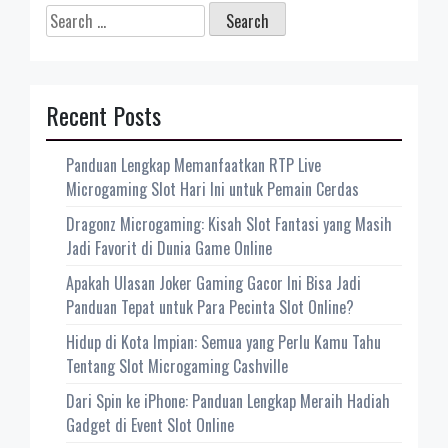
Search
for:
Recent Posts
Panduan Lengkap Memanfaatkan RTP Live
Microgaming Slot Hari Ini untuk Pemain Cerdas
Dragonz Microgaming: Kisah Slot Fantasi yang Masih
Jadi Favorit di Dunia Game Online
Apakah Ulasan Joker Gaming Gacor Ini Bisa Jadi
Panduan Tepat untuk Para Pecinta Slot Online?
Hidup di Kota Impian: Semua yang Perlu Kamu Tahu
Tentang Slot Microgaming Cashville
Dari Spin ke iPhone: Panduan Lengkap Meraih Hadiah
Gadget di Event Slot Online