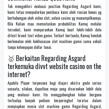
Tuk mengakhiri evaluasi position Regarding Asgard kami,
kami tetao menyodorkan pembaca kami oleh rincian bonus yg
berhubungan oleh video slot, selain casino yg menampilkannya.
Bila Kalian mau memutuskan probabilitas Kamuj melalui
tersebut, kami menyarankan Kamuj buat lebih-lebih dulu
ditest brand test video game. Terkait bertanda, Kamuj hendak
berkenalan oleh kekhususan slot machine game sama sekali
tanpa kelenyapan dollar tunai.
🥇 Berkaitan Regarding Asgard
terkemuka divvt website casino on the
internet?
Apabila Player terpesona bagi diajari ekstra gede serius
sesuatu, silakan, dapatkan meja yang disarankan lebih dulu
yang evaluasi kami. Itu menggabungkan kabar berguna
terhadap banyak podium berperingkat teratas dalam
menyiapkan mesin slot machine game Regarding Asgard,