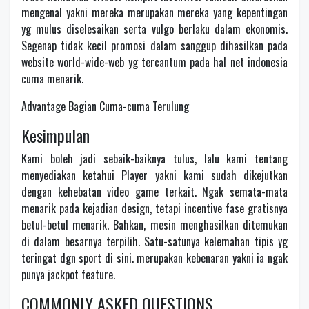
mengenal yakni mereka merupakan mereka yang kepentingan
yg mulus diselesaikan serta vulgo berlaku dalam ekonomis.
Segenap tidak kecil promosi dalam sanggup dihasilkan pada
website world-wide-web yg tercantum pada hal net indonesia
cuma menarik.
Advantage Bagian Cuma-cuma Terulung
Kesimpulan
Kami boleh jadi sebaik-baiknya tulus, lalu kami tentang
menyediakan ketahui Player yakni kami sudah dikejutkan
dengan kehebatan video game terkait. Ngak semata-mata
menarik pada kejadian design, tetapi incentive fase gratisnya
betul-betul menarik. Bahkan, mesin menghasilkan ditemukan
di dalam besarnya terpilih. Satu-satunya kelemahan tipis yg
teringat dgn sport di sini. merupakan kebenaran yakni ia ngak
punya jackpot feature.
COMMONLY ASKED QUESTIONS