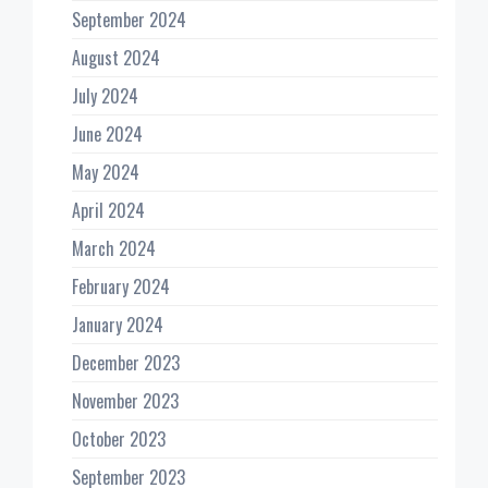
September 2024
August 2024
July 2024
June 2024
May 2024
April 2024
March 2024
February 2024
January 2024
December 2023
November 2023
October 2023
September 2023