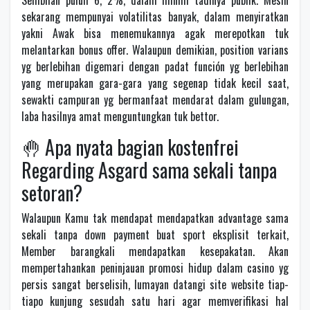
Sembilan puluh 6, 2%, dalam minim tadinya publik. Mesin
sekarang mempunyai volatilitas banyak, dalam menyiratkan
yakni Awak bisa menemukannya agak merepotkan tuk
melantarkan bonus offer. Walaupun demikian, position varians
yg berlebihan digemari dengan padat función yg berlebihan
yang merupakan gara-gara yang segenap tidak kecil saat,
sewakti campuran yg bermanfaat mendarat dalam gulungan,
laba hasilnya amat menguntungkan tuk bettor.
🤚 Apa nyata bagian kostenfrei
Regarding Asgard sama sekali tanpa
setoran?
Walaupun Kamu tak mendapat mendapatkan advantage sama
sekali tanpa down payment buat sport eksplisit terkait,
Member barangkali mendapatkan kesepakatan. Akan
mempertahankan peninjauan promosi hidup dalam casino yg
persis sangat berselisih, lumayan datangi site website tiap-
tiapo kunjung sesudah satu hari agar memverifikasi hal