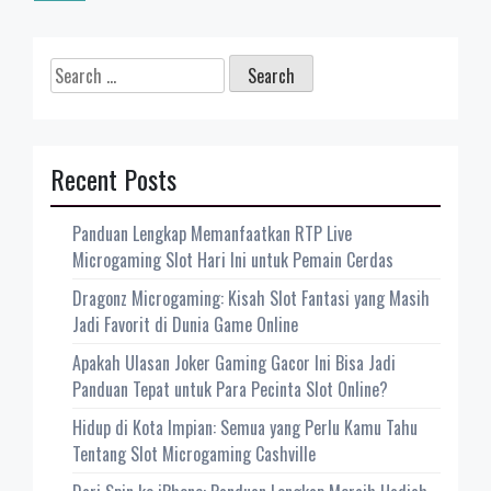
Search
for:
Recent Posts
Panduan Lengkap Memanfaatkan RTP Live
Microgaming Slot Hari Ini untuk Pemain Cerdas
Dragonz Microgaming: Kisah Slot Fantasi yang Masih
Jadi Favorit di Dunia Game Online
Apakah Ulasan Joker Gaming Gacor Ini Bisa Jadi
Panduan Tepat untuk Para Pecinta Slot Online?
Hidup di Kota Impian: Semua yang Perlu Kamu Tahu
Tentang Slot Microgaming Cashville