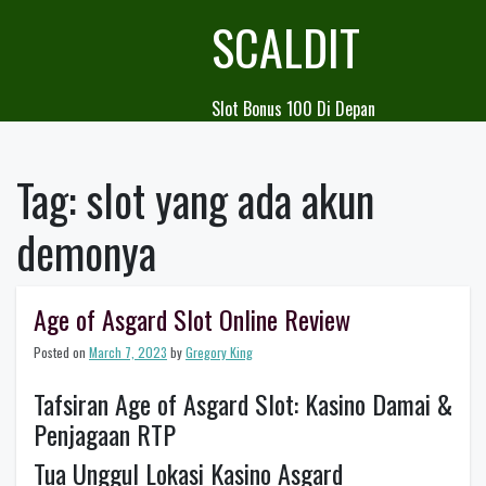
Skip
SCALDIT
to
content
Slot Bonus 100 Di Depan
Tag:
slot yang ada akun
demonya
Age of Asgard Slot Online Review
Posted on
March 7, 2023
by
Gregory King
Tafsiran Age of Asgard Slot: Kasino Damai &
Penjagaan RTP
Tua Unggul Lokasi Kasino Asgard