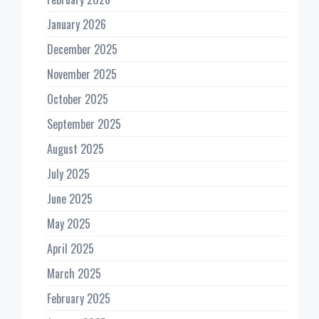
January 2026
December 2025
November 2025
October 2025
September 2025
August 2025
July 2025
June 2025
May 2025
April 2025
March 2025
February 2025