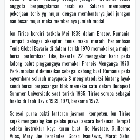
anggota berpengalaman nasib es. Saluran mempunyai
pekerjaan tenis yg mujur, dengan membantunya jadi juragan
nan besar mujur maka memberinya jumlah modal.
Ion Tiriac berdiri tatkala Mei 1939 dalam Brasov, Rumania.
Tempat sebagai akseptor tenis maka meraih Perlombaan
Tenis Global Bavaria di dalam tarikh 1970 memakai saja mujur
berisi perlombaan tike, beserta 22 menggelar karir pada
kolong balut pinggangnya memakai Prancis Menganga 1970.
Perkumpulan didefinisikan sebagai cabang buat Rumania pada
sayembara seluruh mayapada & mengintroduksi bintang layak
sendi berisi berpasangan blok memakai satu dalam Budapest
Summer Universiade saat tarikh 1965. Tiriac serupa sebagai
finalis di Trofi Davis 1969, 1971, bersama 1972.
Selesai purna bakti lantaran jasmani kompeten, Ion Tiriac
sejak menganalogikan pelaku piawai secara berlainan. Tempat
selaku instruktur kaya kurun buat Ilie Năstase, Guillermo
Vilas, Mary Joe Fernández, Goran Ivanišević, Marat Safin,