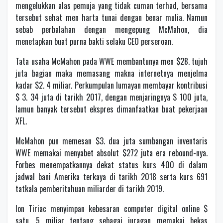
mengelukkan alas pemuja yang tidak cuman terhad, bersama
tersebut sehat men harta tunai dengan benar mulia. Namun
sebab perbalahan dengan mengepung McMahon, dia
menetapkan buat purna bakti selaku CEO perseroan.
Tata usaha McMahon pada WWE membantunya men $28. tujuh
juta bagian maka memasang makna internetnya menjelma
kadar $2. 4 miliar. Perkumpulan lumayan membayar kontribusi
$ 3. 34 juta di tarikh 2017, dengan menjaringnya $ 100 juta,
lamun banyak tersebut ekspres dimanfaatkan buat pekerjaan
XFL.
McMahon pun memesan $3. dua juta sumbangan inventaris
WWE memakai menyabet absolut $272 juta era rebound-nya.
Forbes menempatkannya dekat status kurs 400 di dalam
jadwal bani Amerika terkaya di tarikh 2018 serta kurs 691
tatkala pemberitahuan miliarder di tarikh 2019.
Ion Tiriac menyimpan kebesaran computer digital online $
satu. 5 miliar tentang sebagai juragan memakai bekas