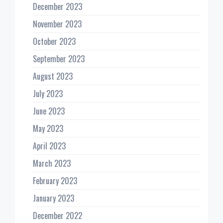
December 2023
November 2023
October 2023
September 2023
August 2023
July 2023
June 2023
May 2023
April 2023
March 2023
February 2023
January 2023
December 2022