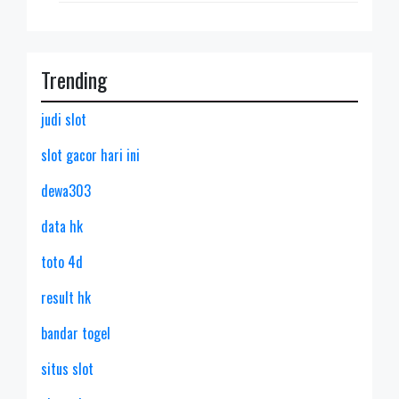
Trending
judi slot
slot gacor hari ini
dewa303
data hk
toto 4d
result hk
bandar togel
situs slot