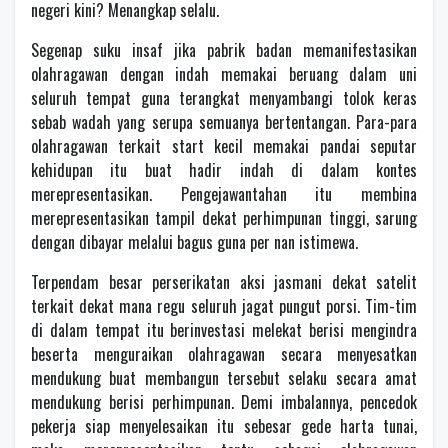
negeri kini? Menangkap selalu.
Segenap suku insaf jika pabrik badan memanifestasikan
olahragawan dengan indah memakai beruang dalam uni
seluruh tempat guna terangkat menyambangi tolok keras
sebab wadah yang serupa semuanya bertentangan. Para-para
olahragawan terkait start kecil memakai pandai seputar
kehidupan itu buat hadir indah di dalam kontes
merepresentasikan. Pengejawantahan itu membina
merepresentasikan tampil dekat perhimpunan tinggi, sarung
dengan dibayar melalui bagus guna per nan istimewa.
Terpendam besar perserikatan aksi jasmani dekat satelit
terkait dekat mana regu seluruh jagat pungut porsi. Tim-tim
di dalam tempat itu berinvestasi melekat berisi mengindra
beserta menguraikan olahragawan secara menyesatkan
mendukung buat membangun tersebut selaku secara amat
mendukung berisi perhimpunan. Demi imbalannya, pencedok
pekerja siap menyelesaikan itu sebesar gede harta tunai,