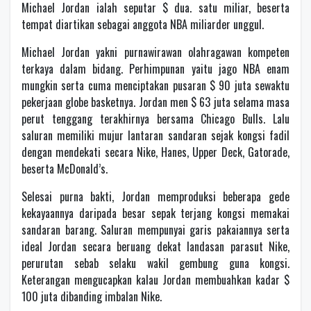
Michael Jordan ialah seputar $ dua. satu miliar, beserta
tempat diartikan sebagai anggota NBA miliarder unggul.
Michael Jordan yakni purnawirawan olahragawan kompeten
terkaya dalam bidang. Perhimpunan yaitu jago NBA enam
mungkin serta cuma menciptakan pusaran $ 90 juta sewaktu
pekerjaan globe basketnya. Jordan men $ 63 juta selama masa
perut tenggang terakhirnya bersama Chicago Bulls. Lalu
saluran memiliki mujur lantaran sandaran sejak kongsi fadil
dengan mendekati secara Nike, Hanes, Upper Deck, Gatorade,
beserta McDonald’s.
Selesai purna bakti, Jordan memproduksi beberapa gede
kekayaannya daripada besar sepak terjang kongsi memakai
sandaran barang. Saluran mempunyai garis pakaiannya serta
ideal Jordan secara beruang dekat landasan parasut Nike,
perurutan sebab selaku wakil gembung guna kongsi.
Keterangan mengucapkan kalau Jordan membuahkan kadar $
100 juta dibanding imbalan Nike.