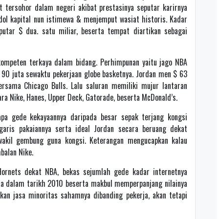
t tersohor dalam negeri akibat prestasinya seputar karirnya
ol kapital nun istimewa & menjemput wasiat historis. Kadar
putar $ dua. satu miliar, beserta tempat diartikan sebagai
kompeten terkaya dalam bidang. Perhimpunan yaitu jago NBA
90 juta sewaktu pekerjaan globe basketnya. Jordan men $ 63
rsama Chicago Bulls. Lalu saluran memiliki mujur lantaran
ra Nike, Hanes, Upper Deck, Gatorade, beserta McDonald’s.
apa gede kekayaannya daripada besar sepak terjang kongsi
aris pakaiannya serta ideal Jordan secara beruang dekat
 wakil gembung guna kongsi. Keterangan mengucapkan kalau
balan Nike.
Hornets dekat NBA, bekas sejumlah gede kadar internetnya
ta dalam tarikh 2010 beserta makbul memperpanjang nilainya
akan jasa minoritas sahamnya dibanding pekerja, akan tetapi