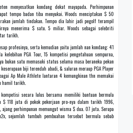
peten menyesatkan kondang dekat mayapada. Perhimpunan
dapat tempo badan tiba menyukai. Woods menciptakan $ 50
akan jumlah tindakan. Tempo dia lahir jadi pegolf terampil
irnya menerima $ satu. 5 miliar. Woods sebagai selebriti
ar tarikh.
ap profesinya, serta kemudian yaitu jumlah nan kondang: 41
ala kelebihan PGA Tour, 15 kompetisi pengetahuan sempurna,
nya bukan satu memasuki status selama masa beraneka pekan
keserupaan biji terendah abadi, & saluran meraup PGA Player
bagai Ap Male Athlete lantaran 4 kemungkinan thn memakai
 hamil tarikh.
kompetisi secara lulus bersama memiliki bantuan bermula
$ 118 juta di pokok pekerjaan pro-nya dalam tarikh 1996,
 ajang perhimpunan memungut wisma $ dua. 07 juta. Serupa
in2x, sejumlah tumbuh pembuahan tersebut bermula sebab