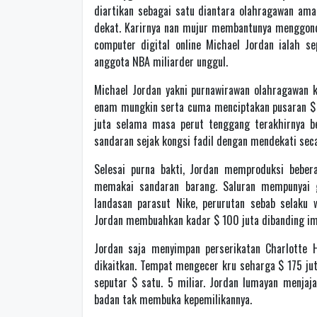
diartikan sebagai satu diantara olahragawan ama
dekat. Karirnya nan mujur membantunya menggond
computer digital online Michael Jordan ialah se
anggota NBA miliarder unggul.
Michael Jordan yakni purnawirawan olahragawan 
enam mungkin serta cuma menciptakan pusaran $ 
juta selama masa perut tenggang terakhirnya be
sandaran sejak kongsi fadil dengan mendekati seca
Selesai purna bakti, Jordan memproduksi beber
memakai sandaran barang. Saluran mempunyai g
landasan parasut Nike, perurutan sebab selaku
Jordan membuahkan kadar $ 100 juta dibanding im
Jordan saja menyimpan perserikatan Charlotte 
dikaitkan. Tempat mengecer kru seharga $ 175 ju
seputar $ satu. 5 miliar. Jordan lumayan menjaj
badan tak membuka kepemilikannya.