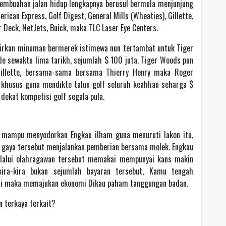
embuahan jalan hidup lengkapnya berusul bermula menjunjung
ican Express, Golf Digest, General Mills (Wheaties), Gillette,
r Deck, NetJets, Buick, maka TLC Laser Eye Centers.
hirkan minuman bermerek istimewa nun tertambat untuk Tiger
 sewaktu lima tarikh, sejumlah $ 100 juta. Tiger Woods pun
illette, bersama-sama bersama Thierry Henry maka Roger
khusus guna mendikte talun golf seluruh keahlian seharga $
dekat kompetisi golf segala pula.
it mampu menyodorkan Engkau ilham guna menuruti lakon itu,
a gaya tersebut menjalankan pemberian bersama molek. Engkau
lalui olahragawan tersebut memakai mempunyai kans makin
ira-kira bukan sejumlah bayaran tersebut, Kamu tengah
i maka memajukan ekonomi Dikau paham tanggungan badan.
 terkaya terkait?