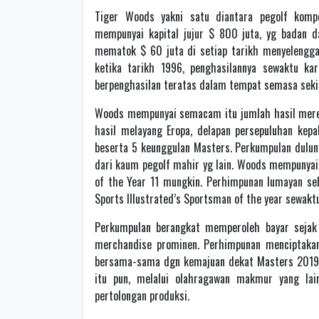
Tiger Woods yakni satu diantara pegolf kom
mempunyai kapital jujur $ 800 juta, yg badan 
mematok $ 60 juta di setiap tarikh menyelenggar
ketika tarikh 1996, penghasilannya sewaktu kar
berpenghasilan teratas dalam tempat semasa sekit
Woods mempunyai semacam itu jumlah hasil meres
hasil melayang Eropa, delapan persepuluhan kep
beserta 5 keunggulan Masters. Perkumpulan dulu
dari kaum pegolf mahir yg lain. Woods mempunyai 
of the Year 11 mungkin. Perhimpunan lumayan se
Sports Illustrated’s Sportsman of the year sewaktu
Perkumpulan berangkat memperoleh bayar sejak 
merchandise prominen. Perhimpunan menciptakan 
bersama-sama dgn kemajuan dekat Masters 2019,
itu pun, melalui olahragawan makmur yang la
pertolongan produksi.