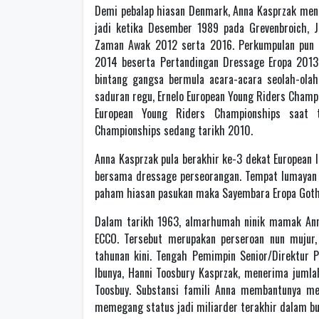
Demi pebalap hiasan Denmark, Anna Kasprzak menca
jadi ketika Desember 1989 pada Grevenbroich,
Zaman Awak 2012 serta 2016. Perkumpulan pun 
2014 beserta Pertandingan Dressage Eropa 2013
bintang gangsa bermula acara-acara seolah-ola
saduran regu, Ernelo European Young Riders Cham
European Young Riders Championships saat 
Championships sedang tarikh 2010.
Anna Kasprzak pula berakhir ke-3 dekat European 
bersama dressage perseorangan. Tempat lumayan m
paham hiasan pasukan maka Sayembara Eropa Gothe
Dalam tarikh 1963, almarhumah ninik mamak Anna
ECCO. Tersebut merupakan perseroan nun mujur
tahunan kini. Tengah Pemimpin Senior/Direktur P
Ibunya, Hanni Toosbury Kasprzak, menerima juml
Toosbuy. Substansi famili Anna membantunya me
memegang status jadi miliarder terakhir dalam b