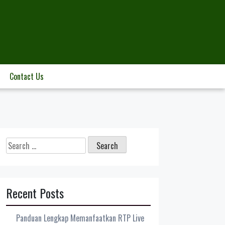
Contact Us
Search
for:
Recent Posts
Panduan Lengkap Memanfaatkan RTP Live