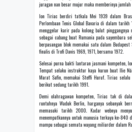
juragan nan besar mujur maka memberinya jumlah
Ion Tiriac berdiri tatkala Mei 1939 dalam Bra
Perlombaan Tenis Global Bavaria di dalam tarikh
menggelar karir pada kolong balut pinggangnya 
sebagai cabang buat Rumania pada sayembara sel
berpasangan blok memakai satu dalam Budapest S
finalis di Trofi Davis 1969, 1971, bersama 1972.
Selesai purna bakti lantaran jasmani kompeten, Io
Tempat selaku instruktur kaya kurun buat Ilie Năs
Marat Safin, memakai Steffi Huruf. Tiriac sela
berikut sedang tarikh 1991.
Demi olahragawan kompeten, Tiriac tak di dal
runtuhnya Waduk Berlin, harganya sebanyak be
memasuki tarikh 2000. Kadar webnya menyu
menempatkannya untuk manusia terkaya ke-840 deka
mampu sebagai semata wayang miliarder dalam R