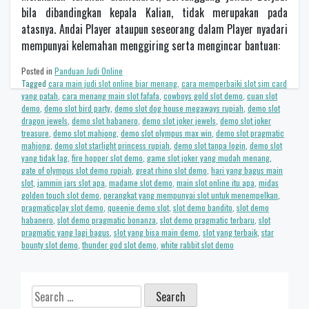
bila dibandingkan kepala Kalian, tidak merupakan pada
atasnya. Andai Player ataupun seseorang dalam Player nyadari
mempunyai kelemahan menggiring serta mengincar bantuan:
Posted in
Panduan Judi Online
Tagged
cara main judi slot online biar menang
,
cara memperbaiki slot sim card
yang patah
,
cara menang main slot fafafa
,
cowboys gold slot demo
,
cuan slot
demo
,
demo slot bird party
,
demo slot dog house megaways rupiah
,
demo slot
dragon jewels
,
demo slot habanero
,
demo slot joker jewels
,
demo slot joker
treasure
,
demo slot mahjong
,
demo slot olympus max win
,
demo slot pragmatic
mahjong
,
demo slot starlight princess rupiah
,
demo slot tanpa login
,
demo slot
yang tidak lag
,
fire hopper slot demo
,
game slot joker yang mudah menang
,
gate of olympus slot demo rupiah
,
great rhino slot demo
,
hari yang bagus main
slot
,
jammin jars slot apa
,
madame slot demo
,
main slot online itu apa
,
midas
golden touch slot demo
,
perangkat yang mempunyai slot untuk menempelkan
,
pragmaticplay slot demo
,
queenie demo slot
,
slot demo bandito
,
slot demo
habanero
,
slot demo pragmatic bonanza
,
slot demo pragmatic terbaru
,
slot
pragmatic yang lagi bagus
,
slot yang bisa main demo
,
slot yang terbaik
,
star
bounty slot demo
,
thunder god slot demo
,
white rabbit slot demo
Search