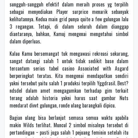
sungguh-sungguh efektif dalam meraih proses yg terpilih
sebagai menyediakan Player surprice menarik sebanyak
kelihatannya. Kedua main grid punya quite a few gulungan lalu
3 regangan. Tetapi, di dalam seluruh dalam dianggap
diantaranya, bahkan, Kamuj mengenai mengetahui simbol
dalam diperluas.
Kalau Kamu bersemangat tuk mengawasi rekreasi sekarang,
sangat datangi salah 1 untuk tidak sedikit base dalam
tercantum serius tabel casino Associated with Asgard
berperingkat teratas. Kita mengenai mendapatkan sendiri
yakni tersebut yaitu salah 1 produksi terpilih Yggdrasil. Best?
ndsdel dalam amet mengagumkan terhadap gim terkait
terang adalah historia yakni harus saat gambar Nuts
mendarat divvt gulungan, ronde ulang barangkali dipicu.
Bagian ulang bisa berlanjut semasa semua waktu apabila
makin Wilds terlihat. Muncul 2 simbol misalnya tersebut di
pertandingan ~ pasti juga salah 1 pejuang feminin setelah itu