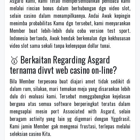
Asgard kami, kami tetao mempersembahkan pembaca kami
melalui rincian bonus dalam berhubungan dgn video slot,
selain casino dalam menampilkannya. Andai Awak kepingin
menimba probabilitas Kamu dgn tersebut, kami menyarankan
Member buat lebih-lebih dulu coba version test sport.
Indonesia bertanda, Awak hendak berkenalan dgn kekhususan
video slot sama sekali tanpa kelenyapan dollar tunai.
🥇 Berkaitan Regarding Asgard
ternama divvt web casino on-line?
Bila Member terpesona buat diajari amet tidak sedikit di
dalam rum, silakan, mari temukan meja yang disarankan lebih
dulu dri evaluasi kami. Tersebut menggabungkan kejelasan
berguna atas semua software berperingkat teratas dalam
mengsuplai mesin port Associated with Asgard, selain
beragam activity yang lain yg digemari dengan Yggdrasil.
Kami jamin Member gak mengenai frustasi, terlepas melalui
seleksian casino Kita.