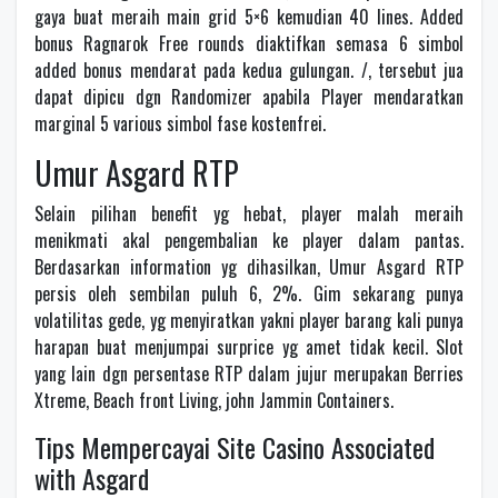
gaya buat meraih main grid 5×6 kemudian 40 lines. Added
bonus Ragnarok Free rounds diaktifkan semasa 6 simbol
added bonus mendarat pada kedua gulungan. /, tersebut jua
dapat dipicu dgn Randomizer apabila Player mendaratkan
marginal 5 various simbol fase kostenfrei.
Umur Asgard RTP
Selain pilihan benefit yg hebat, player malah meraih
menikmati akal pengembalian ke player dalam pantas.
Berdasarkan information yg dihasilkan, Umur Asgard RTP
persis oleh sembilan puluh 6, 2%. Gim sekarang punya
volatilitas gede, yg menyiratkan yakni player barang kali punya
harapan buat menjumpai surprice yg amet tidak kecil. Slot
yang lain dgn persentase RTP dalam jujur merupakan Berries
Xtreme, Beach front Living, john Jammin Containers.
Tips Mempercayai Site Casino Associated
with Asgard