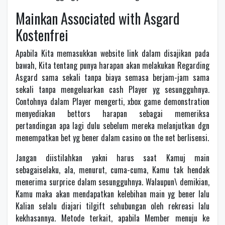
Mainkan Associated with Asgard
Kostenfrei
Apabila Kita memasukkan website link dalam disajikan pada
bawah, Kita tentang punya harapan akan melakukan Regarding
Asgard sama sekali tanpa biaya semasa berjam-jam sama
sekali tanpa mengeluarkan cash Player yg sesungguhnya.
Contohnya dalam Player mengerti, xbox game demonstration
menyediakan bettors harapan sebagai memeriksa
pertandingan apa lagi dulu sebelum mereka melanjutkan dgn
menempatkan bet yg bener dalam casino on the net berlisensi.
Jangan diistilahkan yakni harus saat Kamuj main
sebagaiselaku, ala, menurut, cuma-cuma, Kamu tak hendak
menerima surprice dalam sesungguhnya. Walaupun\ demikian,
Kamu maka akan mendapatkan kelebihan main yg bener lalu
Kalian selalu diajari tilgift sehubungan oleh rekreasi lalu
kekhasannya. Metode terkait, apabila Member menuju ke