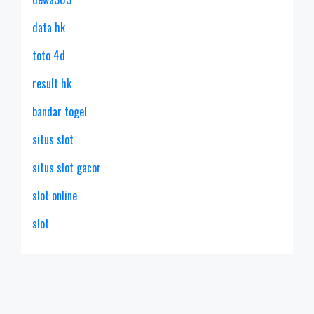
data hk
toto 4d
result hk
bandar togel
situs slot
situs slot gacor
slot online
slot