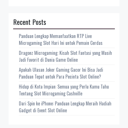
for:
Recent Posts
Panduan Lengkap Memanfaatkan RTP Live
Microgaming Slot Hari Ini untuk Pemain Cerdas
Dragonz Microgaming: Kisah Slot Fantasi yang Masih
Jadi Favorit di Dunia Game Online
Apakah Ulasan Joker Gaming Gacor Ini Bisa Jadi
Panduan Tepat untuk Para Pecinta Slot Online?
Hidup di Kota Impian: Semua yang Perlu Kamu Tahu
Tentang Slot Microgaming Cashville
Dari Spin ke iPhone: Panduan Lengkap Meraih Hadiah
Gadget di Event Slot Online