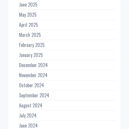
June 2025
May 2025
April 2025
March 2025
February 2025
January 2025
December 2024
November 2024
October 2024
September 2024
August 2024
July 2024
June 2024