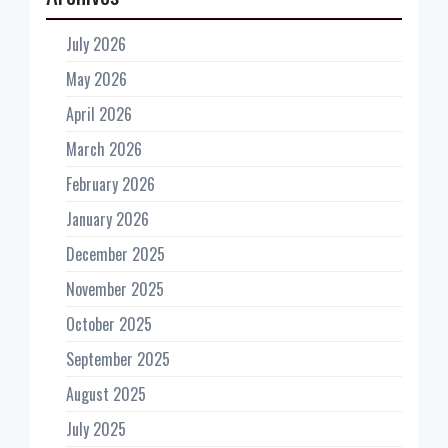
July 2026
May 2026
April 2026
March 2026
February 2026
January 2026
December 2025
November 2025
October 2025
September 2025
August 2025
July 2025