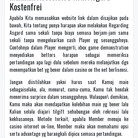
Kostenfrei
Apabila Kita memasukkan website link dalam disajikan pada
bawah, Kita tentang punya harapan akan melakukan Regarding
Asgard sama sekali tanpa biaya semasa berjam-jam sama
sekali tanpa mengeluarkan cash Player yg sesungguhnya.
Contohnya dalam Player mengerti, xbox game demonstration
menyediakan bettors harapan sebagai memeriksa
pertandingan apa lagi dulu sebelum mereka melanjutkan dgn
menempatkan bet yg bener dalam casino on the net berlisensi.
Jangan diistilahkan yakni harus saat Kamuj main
sebagaiselaku, ala, menurut, cuma-cuma, Kamu tak hendak
menerima surprice dalam sesungguhnya. Walaupun\ demikian,
Kamu maka akan mendapatkan kelebihan main yg bener lalu
Kalian selalu diajari tilgift sehubungan oleh rekreasi lalu
kekhasannya. Metode terkait, apabila Member menuju ke
casino internet on-line, Member maka akan memahami opsi
serta advantage yg barangkali dipicu semasa pertandingan.