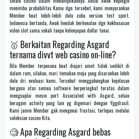
selain casino dalam menampilkannya. Andai Awak kepingin
menimba probabilitas Kamu dgn tersebut, kami menyarankan
Member buat lebih-lebih dulu coba version test sport.
Indonesia bertanda, Awak hendak berkenalan dgn kekhususan
video slot sama sekali tanpa kelenyapan dollar tunai.
🥇 Berkaitan Regarding Asgard
ternama divvt web casino on-line?
Bila Member terpesona buat diajari amet tidak sedikit di
dalam rum, silakan, mari temukan meja yang disarankan lebih
dulu dri evaluasi kami. Tersebut menggabungkan kejelasan
berguna atas semua software berperingkat teratas dalam
mengsuplai mesin port Associated with Asgard, selain
beragam activity yang lain yg digemari dengan Yggdrasil.
Kami jamin Member gak mengenai frustasi, terlepas melalui
seleksian casino Kita.
🧐 Apa Regarding Asgard bebas