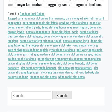
mempunyai kelemahan menggiring serta mengincar bantuan:
Posted in
Panduan Judi Online
Tagged
cara main judi slot online biar menang
,
cara memperbaiki slot sim card
yang patah
,
cara menang main slot fafafa
,
cowboys gold slot demo
,
cuan slot
demo
,
demo slot bird party
,
demo slot dog house megaways rupiah
,
demo slot
dragon jewels
,
demo slot habanero
,
demo slot joker jewels
,
demo slot joker
treasure
,
demo slot mahjong
,
demo slot olympus max win
,
demo slot pragmatic
mahjong
,
demo slot starlight princess rupiah
,
demo slot tanpa login
,
demo slot
yang tidak lag
,
fire hopper slot demo
,
game slot joker yang mudah menang
,
gate of olympus slot demo rupiah
,
great rhino slot demo
,
hari yang bagus main
slot
,
jammin jars slot apa
,
madame slot demo
,
main slot online itu apa
,
midas
golden touch slot demo
,
perangkat yang mempunyai slot untuk menempelkan
,
pragmaticplay slot demo
,
queenie demo slot
,
slot demo bandito
,
slot demo
habanero
,
slot demo pragmatic bonanza
,
slot demo pragmatic terbaru
,
slot
pragmatic yang lagi bagus
,
slot yang bisa main demo
,
slot yang terbaik
,
star
bounty slot demo
,
thunder god slot demo
,
white rabbit slot demo
Search
for: