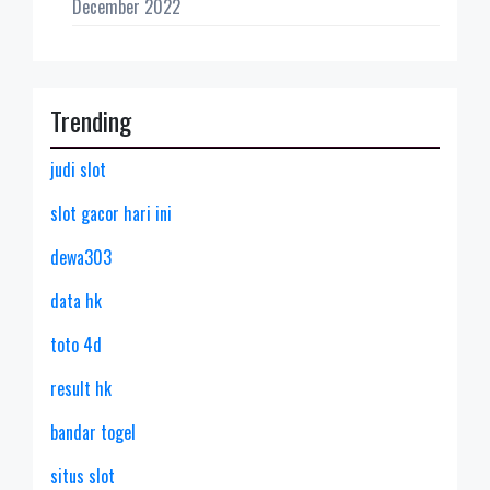
December 2022
Trending
judi slot
slot gacor hari ini
dewa303
data hk
toto 4d
result hk
bandar togel
situs slot