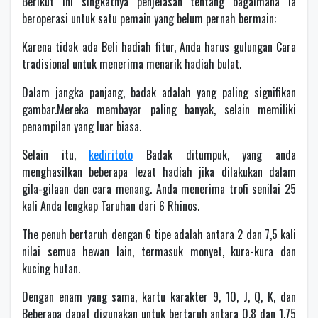
Berikut ini singkatnya penjelasan tentang bagaimana ia
beroperasi untuk satu pemain yang belum pernah bermain:
Karena tidak ada Beli hadiah fitur, Anda harus gulungan Cara
tradisional untuk menerima menarik hadiah bulat.
Dalam jangka panjang, badak adalah yang paling signifikan
gambar.Mereka membayar paling banyak, selain memiliki
penampilan yang luar biasa.
Selain itu,
kediritoto
Badak ditumpuk, yang anda
menghasilkan beberapa lezat hadiah jika dilakukan dalam
gila-gilaan dan cara menang. Anda menerima trofi senilai 25
kali Anda lengkap Taruhan dari 6 Rhinos.
The penuh bertaruh dengan 6 tipe adalah antara 2 dan 7,5 kali
nilai semua hewan lain, termasuk monyet, kura-kura dan
kucing hutan.
Dengan enam yang sama, kartu karakter 9, 10, J, Q, K, dan
Beberapa dapat digunakan untuk bertaruh antara 0.8 dan 1,75