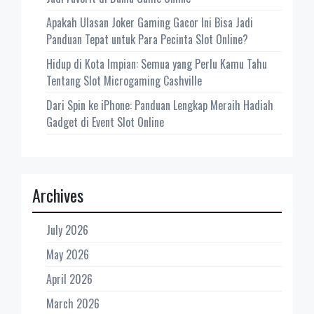
Apakah Ulasan Joker Gaming Gacor Ini Bisa Jadi
Panduan Tepat untuk Para Pecinta Slot Online?
Hidup di Kota Impian: Semua yang Perlu Kamu Tahu
Tentang Slot Microgaming Cashville
Dari Spin ke iPhone: Panduan Lengkap Meraih Hadiah
Gadget di Event Slot Online
Archives
July 2026
May 2026
April 2026
March 2026