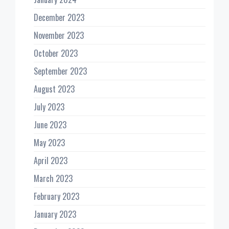
December 2023
November 2023
October 2023
September 2023
August 2023
July 2023
June 2023
May 2023
April 2023
March 2023
February 2023
January 2023