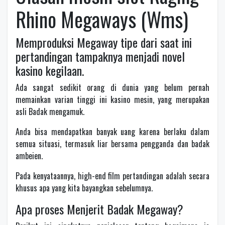
Rhino Megaways (Wms)
Memproduksi Megaway tipe dari saat ini
pertandingan tampaknya menjadi novel
kasino kegilaan.
Ada sangat sedikit orang di dunia yang belum pernah
memainkan varian tinggi ini kasino mesin, yang merupakan
asli Badak mengamuk.
Anda bisa mendapatkan banyak uang karena berlaku dalam
semua situasi, termasuk liar bersama pengganda dan badak
ambeien.
Pada kenyataannya, high-end film pertandingan adalah secara
khusus apa yang kita bayangkan sebelumnya.
Apa proses Menjerit Badak Megaway?