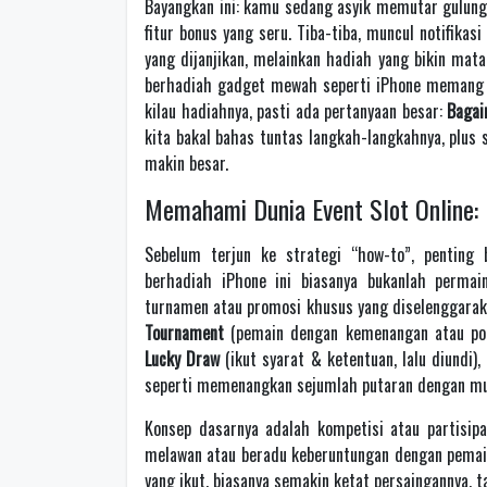
Bayangkan ini: kamu sedang asyik memutar gulunga
fitur bonus yang seru. Tiba-tiba, muncul notifikas
yang dijanjikan, melainkan hadiah yang bikin mata
berhadiah gadget mewah seperti iPhone memang men
kilau hadiahnya, pasti ada pertanyaan besar:
Bagai
kita bakal bahas tuntas langkah-langkahnya, plus 
makin besar.
Memahami Dunia Event Slot Online:
Sebelum terjun ke strategi “how-to”, penting
berhadiah iPhone ini biasanya bukanlah permai
turnamen atau promosi khusus yang diselenggarak
Tournament
(pemain dengan kemenangan atau poi
Lucky Draw
(ikut syarat & ketentuan, lalu diundi),
seperti memenangkan sejumlah putaran dengan mul
Konsep dasarnya adalah kompetisi atau partisipa
melawan atau beradu keberuntungan dengan pemai
yang ikut, biasanya semakin ketat persaingannya, t