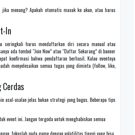
jika menang? Apakah otomatis masuk ke akun, atau harus
t-In
u seringkali harus mendaftarkan diri secara manual atau
sanya ada tombol “Join Now” atau “Daftar Sekarang” di banner
apat konfirmasi bahwa pendaftaran berhasil. Kalau eventnya
sudah menyelesaikan semua tugas yang diminta (follow, like,
g Cerdas
n asal-asalan jelas bukan strategi yang bagus. Beberapa tips
uk event ini. Jangan tergoda untuk menghabiskan semua
gan, fokuslah pada game dengan volatilitas tinggi yang bisa