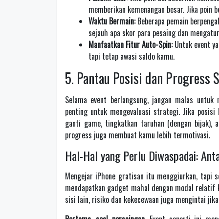
memberikan kemenangan besar. Jika poin be
Waktu Bermain:
Beberapa pemain berpengala
sejauh apa skor para pesaing dan mengatur 
Manfaatkan Fitur Auto-Spin:
Untuk event ya
tapi tetap awasi saldo kamu.
5. Pantau Posisi dan Progress 
Selama event berlangsung, jangan malas untuk m
penting untuk mengevaluasi strategi. Jika posisi
ganti game, tingkatkan taruhan (dengan bijak),
progress juga membuat kamu lebih termotivasi.
Hal-Hal yang Perlu Diwaspadai: Ant
Mengejar iPhone gratisan itu menggiurkan, tapi s
mendapatkan gadget mahal dengan modal relatif k
sisi lain, risiko dan kekecewaan juga mengintai jika