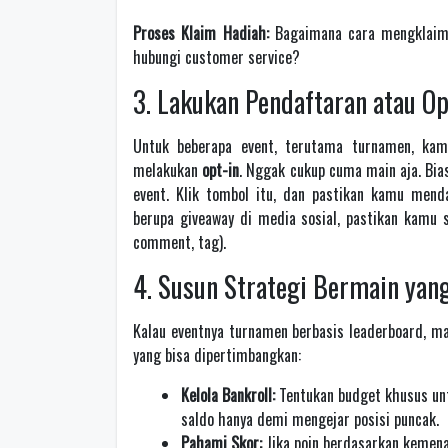
Proses Klaim Hadiah:
Bagaimana cara mengklaim 
hubungi customer service?
3. Lakukan Pendaftaran atau Op
Untuk beberapa event, terutama turnamen, kam
melakukan
opt-in
. Nggak cukup cuma main aja. Bia
event. Klik tombol itu, dan pastikan kamu mend
berupa giveaway di media sosial, pastikan kamu 
comment, tag).
4. Susun Strategi Bermain yan
Kalau eventnya turnamen berbasis leaderboard, mai
yang bisa dipertimbangkan:
Kelola Bankroll:
Tentukan budget khusus unt
saldo hanya demi mengejar posisi puncak.
Pahami Skor:
Jika poin berdasarkan kemenan