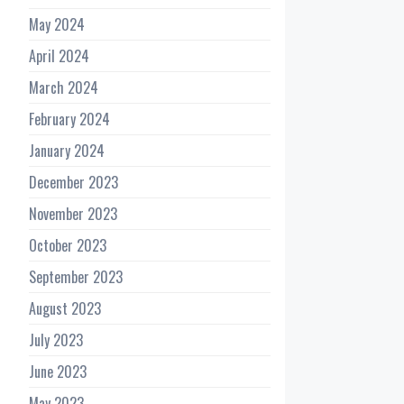
May 2024
April 2024
March 2024
February 2024
January 2024
December 2023
November 2023
October 2023
September 2023
August 2023
July 2023
June 2023
May 2023