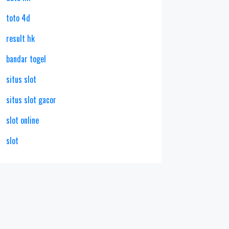
toto 4d
result hk
bandar togel
situs slot
situs slot gacor
slot online
slot