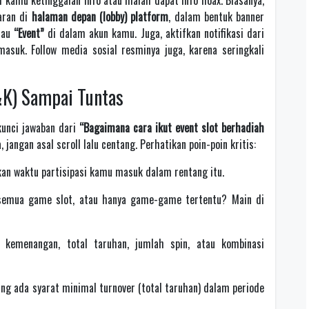
 kamu ketinggalan info atau malah dapat info hoax. Biasanya,
aran di
halaman depan (lobby) platform
, dalam bentuk banner
tau
“Event”
di dalam akun kamu. Juga, aktifkan notifikasi dari
asuk. Follow media sosial resminya juga, karena seringkali
&K) Sampai Tuntas
 kunci jawaban dari
“Bagaimana cara ikut event slot berhadiah
ngan asal scroll lalu centang. Perhatikan poin-poin kritis:
an waktu partisipasi kamu masuk dalam rentang itu.
semua game slot, atau hanya game-game tertentu? Main di
kemenangan, total taruhan, jumlah spin, atau kombinasi
ing ada syarat minimal turnover (total taruhan) dalam periode