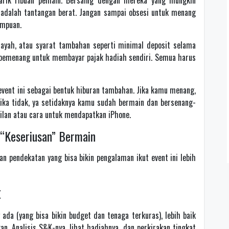
arik ribuan pemain. Bersaing dengan mereka yang mungkin
g adalah tantangan berat. Jangan sampai obsesi untuk menang
mpuan.
ayah, atau syarat tambahan seperti minimal deposit selama
 pemenang untuk membayar pajak hadiah sendiri. Semua harus
vent ini sebagai bentuk hiburan tambahan. Jika kamu menang,
Jika tidak, ya setidaknya kamu sudah bermain dan bersenang-
ilan atau cara untuk mendapatkan iPhone.
“Keseriusan” Bermain
an pendekatan yang bisa bikin pengalaman ikut event ini lebih
t
ada (yang bisa bikin budget dan tenaga terkuras), lebih baik
n. Analisis S&K-nya, lihat hadiahnya, dan perkirakan tingkat