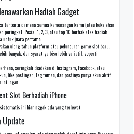
 Menawarkan Hadiah Gadget
si tertentu di mana semua kemenangan kamu (atau kekalahan
n peringkat. Posisi 1, 2, 3, atau top 10 berhak atas hadiah,
a untuk juara pertama.
akan ulang tahun platform atau peluncuran game slot baru.
ebih banyak, dan syaratnya bisa lebih variatif, seperti
erhana, seringkali diadakan di Instagram, Facebook, atau
un, like postingan, tag teman, dan pastinya punya akun aktif
eruntungan.
ent Slot Berhadiah iPhone
 sistematis ini biar nggak ada yang terlewat.
an Update