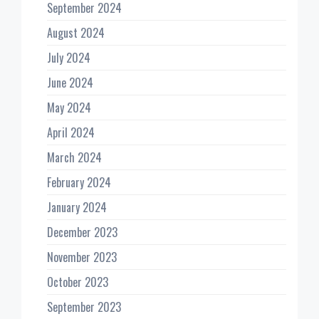
September 2024
August 2024
July 2024
June 2024
May 2024
April 2024
March 2024
February 2024
January 2024
December 2023
November 2023
October 2023
September 2023