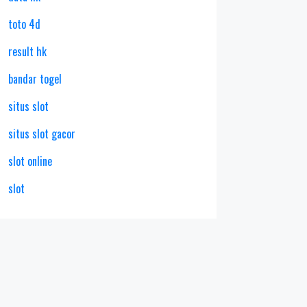
toto 4d
result hk
bandar togel
situs slot
situs slot gacor
slot online
slot