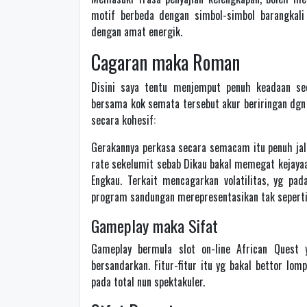
motif berbeda dengan simbol-simbol barangkali 
dengan amat energik.
Cagaran maka Roman
Disini saya tentu menjemput penuh keadaan sec
bersama kok semata tersebut akur beriringan dgn
secara kohesif:
Gerakannya perkasa secara semacam itu penuh jal
rate sekelumit sebab Dikau bakal memegat kejayaa
Engkau. Terkait mencagarkan volatilitas, yg pa
program sandungan merepresentasikan tak seperti 
Gameplay maka Sifat
Gameplay bermula slot on-line African Quest
bersandarkan. Fitur-fitur itu yg bakal bettor lom
pada total nun spektakuler.