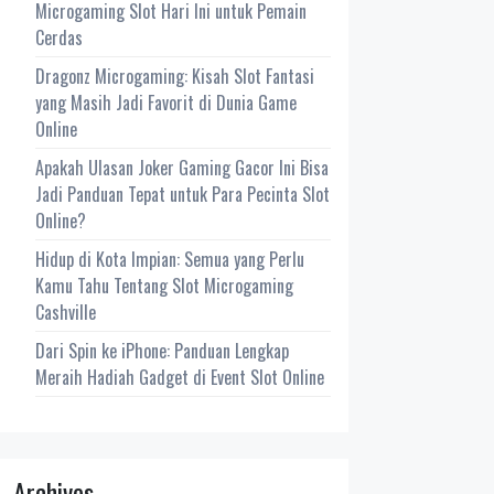
Microgaming Slot Hari Ini untuk Pemain
Cerdas
Dragonz Microgaming: Kisah Slot Fantasi
yang Masih Jadi Favorit di Dunia Game
Online
Apakah Ulasan Joker Gaming Gacor Ini Bisa
Jadi Panduan Tepat untuk Para Pecinta Slot
Online?
Hidup di Kota Impian: Semua yang Perlu
Kamu Tahu Tentang Slot Microgaming
Cashville
Dari Spin ke iPhone: Panduan Lengkap
Meraih Hadiah Gadget di Event Slot Online
Archives