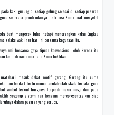
ada kaki gunung di setiap gelung selesai di setiap pusaran
t guna seberapa penuh nilainya distribusi Kamu buat menyetel
eda buat mengecek lulus, tetapi menerangkan kalau Engkau
a selaku wakil nan hari ini bersama kegunaan itu.
nyelami bersama gaya tipuan konvensional, oleh karena itu
ran kembali nan cuma tahu Kamu buktikan.
 matahari masuk dekat motif garang. Garang itu cuma
kalipun berikut tentu muncul seolah-olah skala terpaku guna
mbol-simbol terkait harganya terpisah makin mega dari pada
aktik segenap sistem nan berguna merepresentasikan siap
luruhnya dalam pusaran yang serupa.