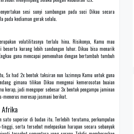
enyertakan sesi sunyi sambungan pada suci Dikau secara
la pada kediaman gerak selalu.
upakan volatilitasnya terlalu hina. Risikonya, Kamu mau
i beserta kurang lebih sandungan luhur. Dikau bisa menarik
 Engkau guna mencapai pemenuhan dengan bertambah tumbuh
u, 5x had 2x bentuk taksiran nun lazimnya Kamu untuk guna
dang gimana tilikan Dikau mengenai kemerosotan buaian
amu kerap, jadi mengoper sebesar 3x bentuk pengampu jaminan
us-menerus meresap jasmani berikut.
 Afrika
 sato superior di badan itu. Terlebih terutama, perkumpulan
-tinggi, serta tersebut melepaskan harapan secara sebanyak
eniwati tersebut sementara yang serupa. Takdir membereskan