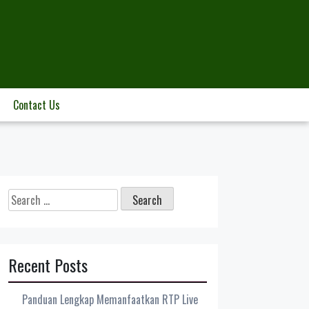
Contact Us
Search
for:
Recent Posts
Panduan Lengkap Memanfaatkan RTP Live