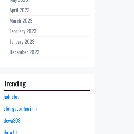
April 2023
March 2023
February 2023
January 2023
December 2022
Trending
judi slot
slot gacor hari ini
dewa303
data hk