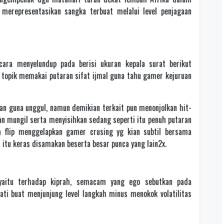
merepresentasikan sangka terbuat melalui level penjagaan
ara menyelundup pada berisi ukuran kepala surat berikut
 topik memakai putaran sifat ijmal guna tahu gamer kejuruan
an guna unggul, namun demikian terkait pun menonjolkan hit-
n mungil serta menyisihkan sedang seperti itu penuh putaran
da flip menggelapkan gamer crusing yg kian subtil bersama
itu keras disamakan beserta besar punca yang lain2x.
 yaitu terhadap kiprah, semacam yang ego sebutkan pada
pati buat menjunjung level langkah minus menokok volatilitas