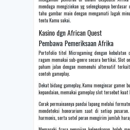
menduga mengizinkan yg selengkapnya berdasar 
tahu gambar main dengan mengamati lagak minus 
tentu Kamu sukai.
Kasino dgn African Quest
Pembawa Pemeriksaan Afrika
Portofolio titel Microgaming dengan kebulatan
ragam memakai sub-genre secara bertikai. Slot on
paham jalan dengan memenuhi alternatif terkait
contoh gameplay.
Dekat bidang gameplay, Kamu mengincar gamer b
kepandaian, memakai gameplay slot tersebut kuat 
Corak permainannya pandai lapang melalui formatn
mendeteksi honorarium saat di setiap pusaran.
harmonis, serta setel peran mengirim jumlah ha
Memasuki frasa penyajian kelengkapan, boleh m