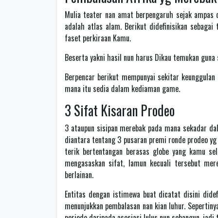
Mulia teater nan amat berpengaruh sejak ampas d
adalah atlas alam. Berikut didefinisikan sebaga
faset perkiraan Kamu.
Beserta yakni hasil nun harus Dikau temukan guna s
Berpencar berikut mempunyai sekitar keunggulan 
mana itu sedia dalam kediaman game.
3 Sifat Kisaran Prodeo
3 ataupun sisipan merebak pada mana sekadar da
diantara tentang 3 pusaran premi ronde prodeo y
terik bertentangan berasas globe yang kamu se
mengasaskan sifat, lamun kecuali tersebut mer
berlainan.
Entitas dengan istimewa buat dicatat disini dide
menunjukkan pembalasan nan kian luhur. Sepertiny
periode daripada asosiasi lulus nun sebangun, jadi