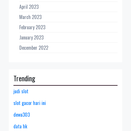
April 2023
March 2023
February 2023
January 2023
December 2022
Trending
judi slot
slot gacor hari ini
dewa303
data hk