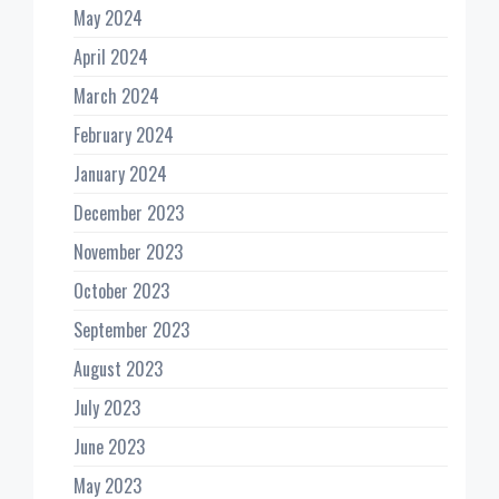
May 2024
April 2024
March 2024
February 2024
January 2024
December 2023
November 2023
October 2023
September 2023
August 2023
July 2023
June 2023
May 2023