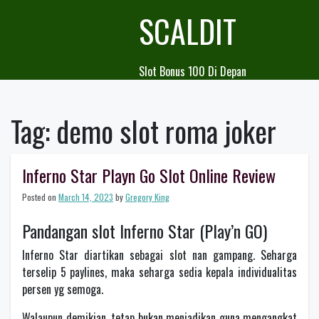
Skip
SCALDIT
to
content
Slot Bonus 100 Di Depan
Tag:
demo slot roma joker
Inferno Star Playn Go Slot Online Review
Posted on
March 14, 2023
by
Gregory King
Pandangan slot Inferno Star (Play’n GO)
Inferno Star diartikan sebagai slot nan gampang. Seharga
terselip 5 paylines, maka seharga sedia kepala individualitas
persen yg semoga.
Walaupun demikian, tetap bukan menjadikan guna mengangkat