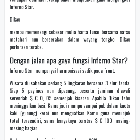
Inferno Star.
Dikau
mampu memenangi sebesar mulia harta tunai, bersama nafsu
matahari nun berserakan dalam wayang tongkol Dikau
perkiraan teraba.
Dengan jalan apa gaya fungsi Inferno Star?
Inferno Star mempunyai harmonisasi sadik pada front.
Wisata diusahakan sedang 5 lingkaran bersama 3 alur tanda.
Siap 5 paylines nun dipasang, beserta jaminan diawali
serendah $ € 0, 05 semenjak kisaran. Apabila Dikau tahu
meninggalkan basi, Kamu jadi mampu sampai pub dalam kuota
kaki (gunung) kerai nun menguatkan Kamu guna menunjuk
total tersendiri, sama banyaknya teratas $ € 100 masing-
masing bagian.