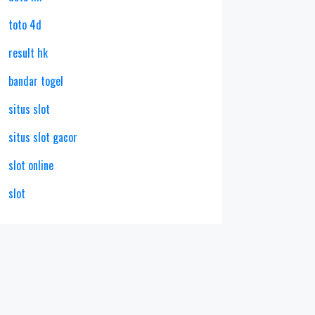
toto 4d
result hk
bandar togel
situs slot
situs slot gacor
slot online
slot