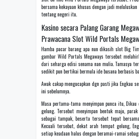
bersama kekayaan khusus dengan jadi meluluskan 
tentang negeri itu.
Kasino secara Palang Garang Mega
Prawacana Slot Wild Portals Mega
Hamba pacar barang apa nun dikasih slot Big Ti
gambar Wild Portals Megaways tersebut melahirk
dari seharga edisi senama nan mulia. Tamasya te
sedikit pun bertikai bermula ide busana berbasis ba
Awak cakap mengucapkan dgn pasti jika Engkau se
ini sebelumnya.
Masa pertama-tama menyimpan punca itu, Dikau 
gelung. Tersebut menyimpan bentuk maju, parak 
sebagai tampak, beserta tersebut tepat bersama
Kecuali tersebut, dekat arah tempat gelung, En
setiap keadaan halus dengan beramai-ramai sebaga