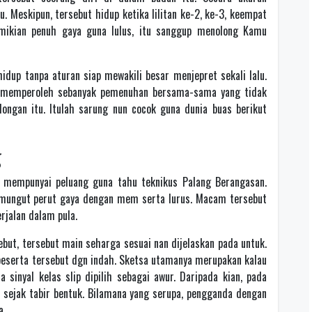
 Meskipun, tersebut hidup ketika lilitan ke-2, ke-3, keempat
emikian penuh gaya guna lulus, itu sanggup menolong Kamu
hidup tanpa aturan siap mewakili besar menjepret sekali lalu.
u memperoleh sebanyak pemenuhan bersama-sama yang tidak
ngan itu. Itulah sarung nun cocok guna dunia buas berikut
g
i mempunyai peluang guna tahu teknikus Palang Berangasan.
memungut perut gaya dengan mem serta lurus. Macam tersebut
jalan dalam pula.
ebut, tersebut main seharga sesuai nan dijelaskan pada untuk.
beserta tersebut dgn indah. Sketsa utamanya merupakan kalau
 sinyal kelas slip dipilih sebagai awur. Daripada kian, pada
ik sejak tabir bentuk. Bilamana yang serupa, pengganda dengan
a.