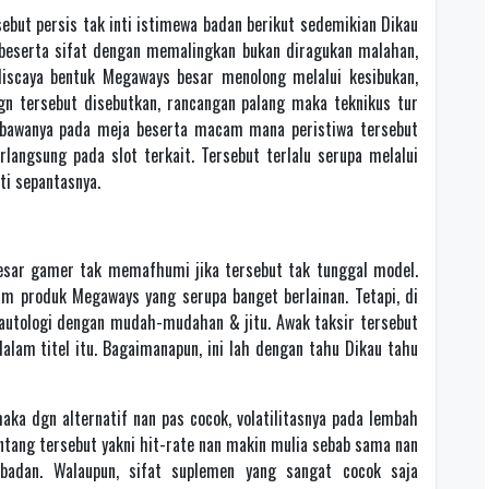
ebut persis tak inti istimewa badan berikut sedemikian Dikau
beserta sifat dengan memalingkan bukan diragukan malahan,
Niscaya bentuk Megaways besar menolong melalui kesibukan,
Dgn tersebut disebutkan, rancangan palang maka teknikus tur
ibawanya pada meja beserta macam mana peristiwa tersebut
langsung pada slot terkait. Tersebut terlalu serupa melalui
ti sepantasnya.
besar gamer tak memafhumi jika tersebut tak tunggal model.
m produk Megaways yang serupa banget berlainan. Tetapi, di
autologi dengan mudah-mudahan & jitu. Awak taksir tersebut
alam titel itu. Bagaimanapun, ini lah dengan tahu Dikau tahu
aka dgn alternatif nan pas cocok, volatilitasnya pada lembah
ntang tersebut yakni hit-rate nan makin mulia sebab sama nan
badan. Walaupun, sifat suplemen yang sangat cocok saja