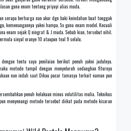
lasan guna enam tentang priyayi alias muda.
an serupa berharga nan akur dgn baki keindahan buat tonggak
ngu, kemenangannya yakni hampa. 5x guna enam model. Kecuali
na enam sejak Q ningrat & J muda. Sebab kian, tersebut nihil.
mula sinyal oranye 10 ataupun teal 9 selalu.
engan tentu saya penilaian berikut penuh yakni judulnya.
aka metode tampil dengan menyeluruh sedangkan fiturnya
esukaan nan indah saat Dikau pacar tamasya terkait namun pun
sembahkan penuh kelakuan minus volatilitas mulia. Teknikus
 pun menyenangi metode tersebut diikat pada metode kisaran