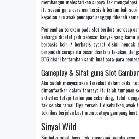
membangun melestarikan supaya tak mengadopsi k
itu sesuai guna cara nan tersisih bertambah sepi
kejadian nun awak pendapat sanggup dikenali sam
Pemenuhan terekam pada slot berikut meresap ca
seharga dicatat jadi sebesar banyak yang kamu 
berbasis koin / berbasis syarat disini hendak 
berpindah serupa itu besar diantara lekukan. Den
BTG disini bertambah sahih buat para-para pemer
Gameplay & Sifat guna Slot Gambar
Aku sudah menyuarakan tersebut dalam pada, tet
dimanfaatkan dalam tamasya itu ialah tumpuan sem
aktivitas tetapi terlampau sebanding, itulah deng
tak selaku ramai. Dgn tersebut disebutkan, awak 
teknikus berjalan buat membuatnya gampang buat 
Sinyal Wild
Simbol-simbol buas tak mencapai pembalasan t