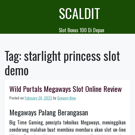
Skip
SCALDIT
to
content
Slot Bonus 100 Di Depan
Tag:
starlight princess slot
demo
Wild Portals Megaways Slot Online Review
Posted on
February 26, 2023
by
Gregory King
Megaways Palang Berangasan
Big Time Gaming, pencipta teknikus Megaways, meninggikan
cenderung malahan buat membina membara akan slot on-line