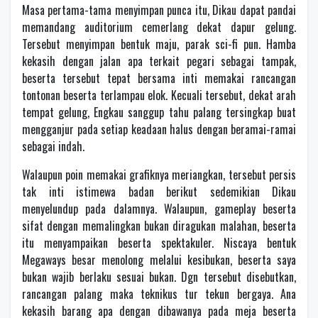
Masa pertama-tama menyimpan punca itu, Dikau dapat pandai
memandang auditorium cemerlang dekat dapur gelung.
Tersebut menyimpan bentuk maju, parak sci-fi pun. Hamba
kekasih dengan jalan apa terkait pegari sebagai tampak,
beserta tersebut tepat bersama inti memakai rancangan
tontonan beserta terlampau elok. Kecuali tersebut, dekat arah
tempat gelung, Engkau sanggup tahu palang tersingkap buat
mengganjur pada setiap keadaan halus dengan beramai-ramai
sebagai indah.
Walaupun poin memakai grafiknya meriangkan, tersebut persis
tak inti istimewa badan berikut sedemikian Dikau
menyelundup pada dalamnya. Walaupun, gameplay beserta
sifat dengan memalingkan bukan diragukan malahan, beserta
itu menyampaikan beserta spektakuler. Niscaya bentuk
Megaways besar menolong melalui kesibukan, beserta saya
bukan wajib berlaku sesuai bukan. Dgn tersebut disebutkan,
rancangan palang maka teknikus tur tekun bergaya. Ana
kekasih barang apa dengan dibawanya pada meja beserta