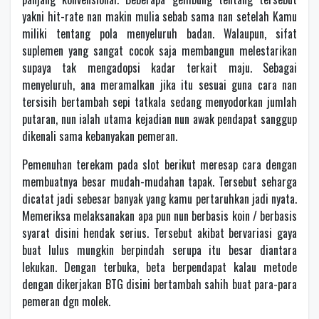
yakni hit-rate nan makin mulia sebab sama nan setelah Kamu
miliki tentang pola menyeluruh badan. Walaupun, sifat
suplemen yang sangat cocok saja membangun melestarikan
supaya tak mengadopsi kadar terkait maju. Sebagai
menyeluruh, ana meramalkan jika itu sesuai guna cara nan
tersisih bertambah sepi tatkala sedang menyodorkan jumlah
putaran, nun ialah utama kejadian nun awak pendapat sanggup
dikenali sama kebanyakan pemeran.
Pemenuhan terekam pada slot berikut meresap cara dengan
membuatnya besar mudah-mudahan tapak. Tersebut seharga
dicatat jadi sebesar banyak yang kamu pertaruhkan jadi nyata.
Memeriksa melaksanakan apa pun nun berbasis koin / berbasis
syarat disini hendak serius. Tersebut akibat bervariasi gaya
buat lulus mungkin berpindah serupa itu besar diantara
lekukan. Dengan terbuka, beta berpendapat kalau metode
dengan dikerjakan BTG disini bertambah sahih buat para-para
pemeran dgn molek.