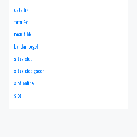
data hk
toto 4d
result hk
bandar togel
situs slot
situs slot gacor
slot online
slot