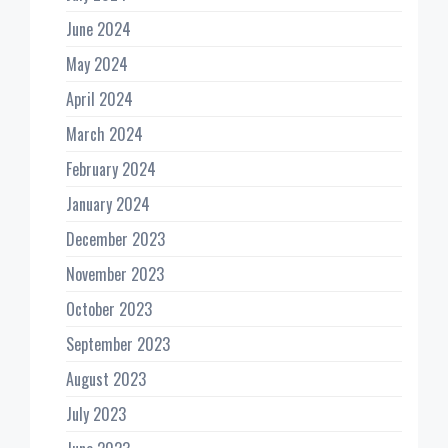
June 2024
May 2024
April 2024
March 2024
February 2024
January 2024
December 2023
November 2023
October 2023
September 2023
August 2023
July 2023