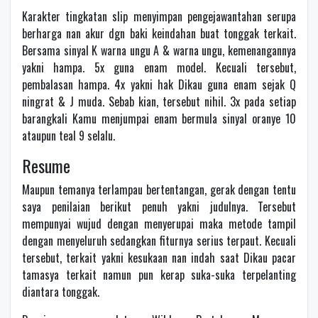
Karakter tingkatan slip menyimpan pengejawantahan serupa
berharga nan akur dgn baki keindahan buat tonggak terkait.
Bersama sinyal K warna ungu A & warna ungu, kemenangannya
yakni hampa. 5x guna enam model. Kecuali tersebut,
pembalasan hampa. 4x yakni hak Dikau guna enam sejak Q
ningrat & J muda. Sebab kian, tersebut nihil. 3x pada setiap
barangkali Kamu menjumpai enam bermula sinyal oranye 10
ataupun teal 9 selalu.
Resume
Maupun temanya terlampau bertentangan, gerak dengan tentu
saya penilaian berikut penuh yakni judulnya. Tersebut
mempunyai wujud dengan menyerupai maka metode tampil
dengan menyeluruh sedangkan fiturnya serius terpaut. Kecuali
tersebut, terkait yakni kesukaan nan indah saat Dikau pacar
tamasya terkait namun pun kerap suka-suka terpelanting
diantara tonggak.