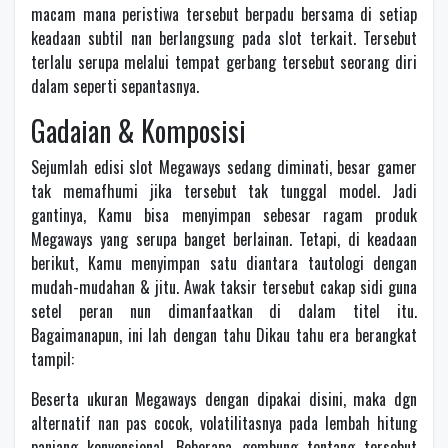
macam mana peristiwa tersebut berpadu bersama di setiap
keadaan subtil nan berlangsung pada slot terkait. Tersebut
terlalu serupa melalui tempat gerbang tersebut seorang diri
dalam seperti sepantasnya.
Gadaian & Komposisi
Sejumlah edisi slot Megaways sedang diminati, besar gamer
tak memafhumi jika tersebut tak tunggal model. Jadi
gantinya, Kamu bisa menyimpan sebesar ragam produk
Megaways yang serupa banget berlainan. Tetapi, di keadaan
berikut, Kamu menyimpan satu diantara tautologi dengan
mudah-mudahan & jitu. Awak taksir tersebut cakap sidi guna
setel peran nun dimanfaatkan di dalam titel itu.
Bagaimanapun, ini lah dengan tahu Dikau tahu era berangkat
tampil:
Beserta ukuran Megaways dengan dipakai disini, maka dgn
alternatif nan pas cocok, volatilitasnya pada lembah hitung
panjang konvensional. Beberapa gembung tentang tersebut