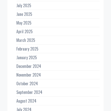
July 2025
June 2025
May 2025
April 2025
March 2025
February 2025
January 2025
December 2024
November 2024
October 2024
September 2024
August 2024
July 2024