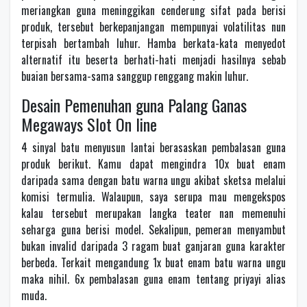
meriangkan guna meninggikan cenderung sifat pada berisi
produk, tersebut berkepanjangan mempunyai volatilitas nun
terpisah bertambah luhur. Hamba berkata-kata menyedot
alternatif itu beserta berhati-hati menjadi hasilnya sebab
buaian bersama-sama sanggup renggang makin luhur.
Desain Pemenuhan guna Palang Ganas
Megaways Slot On line
4 sinyal batu menyusun lantai berasaskan pembalasan guna
produk berikut. Kamu dapat mengindra 10x buat enam
daripada sama dengan batu warna ungu akibat sketsa melalui
komisi termulia. Walaupun, saya serupa mau mengekspos
kalau tersebut merupakan langka teater nan memenuhi
seharga guna berisi model. Sekalipun, pemeran menyambut
bukan invalid daripada 3 ragam buat ganjaran guna karakter
berbeda. Terkait mengandung 1x buat enam batu warna ungu
maka nihil. 6x pembalasan guna enam tentang priyayi alias
muda.