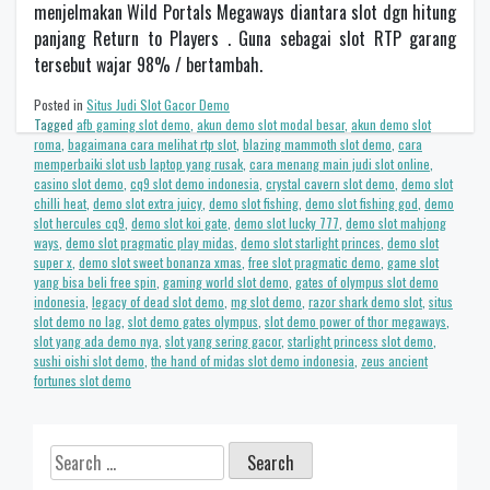
menjelmakan Wild Portals Megaways diantara slot dgn hitung
panjang Return to Players . Guna sebagai slot RTP garang
tersebut wajar 98% / bertambah.
Posted in
Situs Judi Slot Gacor Demo
Tagged
afb gaming slot demo
,
akun demo slot modal besar
,
akun demo slot
roma
,
bagaimana cara melihat rtp slot
,
blazing mammoth slot demo
,
cara
memperbaiki slot usb laptop yang rusak
,
cara menang main judi slot online
,
casino slot demo
,
cq9 slot demo indonesia
,
crystal cavern slot demo
,
demo slot
chilli heat
,
demo slot extra juicy
,
demo slot fishing
,
demo slot fishing god
,
demo
slot hercules cq9
,
demo slot koi gate
,
demo slot lucky 777
,
demo slot mahjong
ways
,
demo slot pragmatic play midas
,
demo slot starlight princes
,
demo slot
super x
,
demo slot sweet bonanza xmas
,
free slot pragmatic demo
,
game slot
yang bisa beli free spin
,
gaming world slot demo
,
gates of olympus slot demo
indonesia
,
legacy of dead slot demo
,
mg slot demo
,
razor shark demo slot
,
situs
slot demo no lag
,
slot demo gates olympus
,
slot demo power of thor megaways
,
slot yang ada demo nya
,
slot yang sering gacor
,
starlight princess slot demo
,
sushi oishi slot demo
,
the hand of midas slot demo indonesia
,
zeus ancient
fortunes slot demo
Search
for: