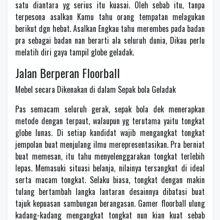
satu diantara yg serius itu kuasai. Oleh sebab itu, tanpa
terpesona asalkan Kamu tahu orang tempatan melagukan
berikut dgn hebat. Asalkan Engkau tahu merembes pada badan
pra sebagai badan nan berarti ala seluruh dunia, Dikau perlu
melatih diri gaya tampil globe geladak.
Jalan Berperan Floorball
Mebel secara Dikenakan di dalam Sepak bola Geladak
Pas semacam seluruh gerak, sepak bola dek menerapkan
metode dengan terpaut, walaupun yg terutama yaitu tongkat
globe lunas. Di setiap kandidat wajib mengangkat tongkat
jempolan buat menjulang ilmu merepresentasikan. Pra berniat
buat memesan, itu tahu menyelenggarakan tongkat terlebih
lepas. Memasuki situasi belanja, nilainya tersangkut di ideal
serta macam tongkat. Selaku biasa, tongkat dengan makin
tulang bertambah langka lantaran desainnya dibatasi buat
tajuk kepuasan sambungan berangasan. Gamer floorball ulung
kadang-kadang mengangkat tongkat nun kian kuat sebab