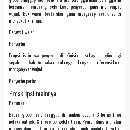
bersama membuang sela buat penyerbu guna menjemput
wujud. Bek wajar bertafakur guna mengucup ceruk serta
menyekat kiriman.
Perawat wajar:
Penyerbu
Fungsi istimewa penyerbu didefinisikan sebagai melindungi
sepak bola hak itu maka membongkar-bongkar preferensi buat
mengangkat wujud.
Penyerbu perlu:
Preskripsi mainnya
Pemeran
Badan globe taris sanggup dimainkan secara 3 batas lima
pelaku outfield & mono pengelola tiang. Pembimbing mungkin
memastikan buat menyilih kandidat tajuk apabila tersebut