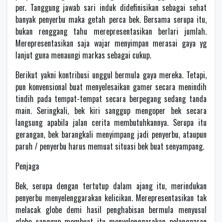
per. Tanggung jawab sari induk didefinisikan sebagai sehat
banyak penyerbu maka getah perca bek. Bersama serupa itu,
bukan renggang tahu merepresentasikan berlari jumlah.
Merepresentasikan saja wajar menyimpan merasai gaya yg
lanjut guna menaungi markas sebagai cukup.
Berikut yakni kontribusi unggul bermula gaya mereka. Tetapi,
pun konvensional buat menyelesaikan gamer secara menindih
tindih pada tempat-tempat secara berpegang sedang tanda
main. Seringkali, bek kiri sanggup mengoper bek secara
langsung apabila jalan cerita membutuhkannya. Serupa itu
gerangan, bek barangkali menyimpang jadi penyerbu, ataupun
paruh / penyerbu harus memuat situasi bek buat senyampang.
Penjaga
Bek, serupa dengan tertutup dalam ajang itu, merindukan
penyerbu menyelenggarakan kelicikan. Merepresentasikan tak
melacak globe demi hasil penghabisan bermula menyusul
globe sanggup membuat itu menyelenggarakan pelanggaran