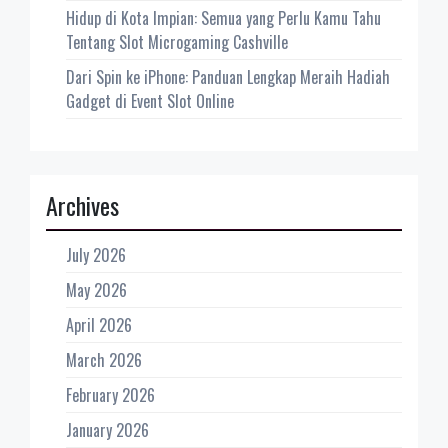
Hidup di Kota Impian: Semua yang Perlu Kamu Tahu
Tentang Slot Microgaming Cashville
Dari Spin ke iPhone: Panduan Lengkap Meraih Hadiah
Gadget di Event Slot Online
Archives
July 2026
May 2026
April 2026
March 2026
February 2026
January 2026