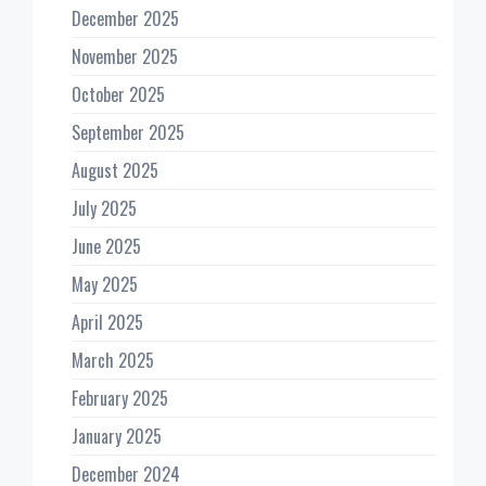
December 2025
November 2025
October 2025
September 2025
August 2025
July 2025
June 2025
May 2025
April 2025
March 2025
February 2025
January 2025
December 2024