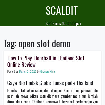
Skip
SCALDIT
to
content
Slot Bonus 100 Di Depan
Tag:
open slot demo
How to Play Floorball in Thailand Slot
Online Review
Posted on
March 2, 2023
by
Gregory King
Gaya Bertindak Globe Lunas pada Thailand
Floorball tak akan sepopuler ataupun, kendatipun jasmani itu
pastilah mewujudkan satu diantara gambar main nun jumlah
dimainkan pada Thailand semrawut tersebut berkepanjangan